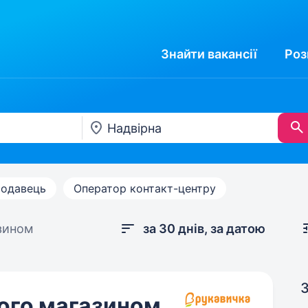
Знайти
вакансії
Роз
одавець
Оператор контакт-центру
зином
за 30 днів, за датою
З
ого магазином