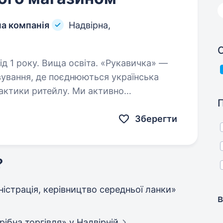
ча компанія
Надвірна,
С
. Вища освіта. «Рукавичка» —
вування, де поєднюються українська
рактики ритейлу. Ми активно
команди активних і вмотивованих людей,
Зберегти
?
мiнiстрацiя, керівництво середньої ланки»
в
дрібна торгівля»
у Надвірній