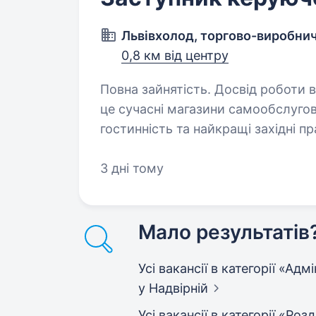
Львівхолод, торгово-виробни
0,8 км від центру
Повна зайнятість. Досвід роботи від 1 року
це сучасні магазини самообслуго
гостинність та найкращі західні п
розвиваємося та запрошуємо до 
які…
3 дні тому
Мало результатів
Усі вакансії в категорії «Ад
у Надвірній
Усі вакансії в категорії «Роз