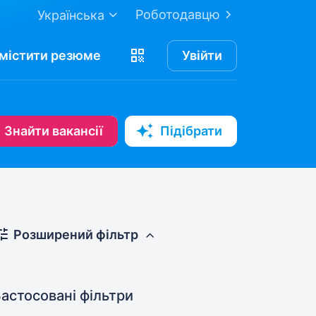
Роботодавцю
Українська
містити
резюме
Увійти
Знайти вакансії
Підібрати
Розширений фільтр
астосовані фільтри