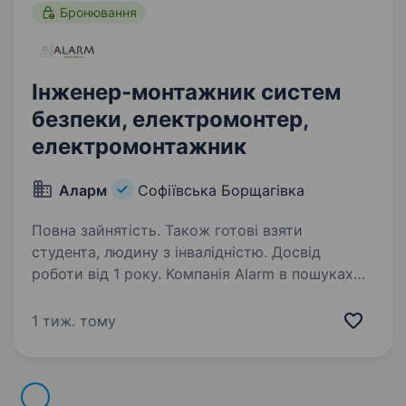
Бронювання
Інженер-монтажник систем
безпеки, електромонтер,
електромонтажник
Аларм
Софіївська Борщагівка
Повна зайнятість. Також готові взяти
студента, людину з інвалідністю. Досвід
роботи від 1 року. Компанія Alarm в пошуках
свого інженера, ми займаємось забезпеченням
систем безпеки, таких як: відеонагляд,
1 тиж. тому
пожежна сигналізація, контроль доступу,
тощо. Якщо ти вже досвідчений спеціаліст і
бажаєш знайти своє місце…