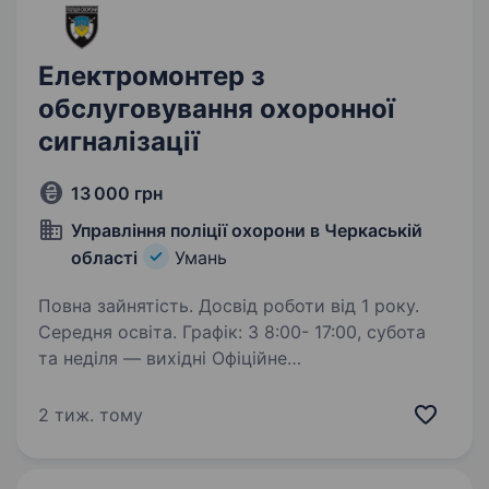
Електромонтер з
обслуговування охоронної
сигналізації
13 000 грн
Управління поліції охорони в Черкаській
області
Умань
Повна зайнятість. Досвід роботи від 1 року.
Середня освіта. Графік: З 8:00- 17:00, субота
та неділя — вихідні Офіційне
працевлаштування. Заробітна плата 13 000
чистими. З приводу роботи прохання
2 тиж. тому
телефонувати. Олександр, 068 134 33 98