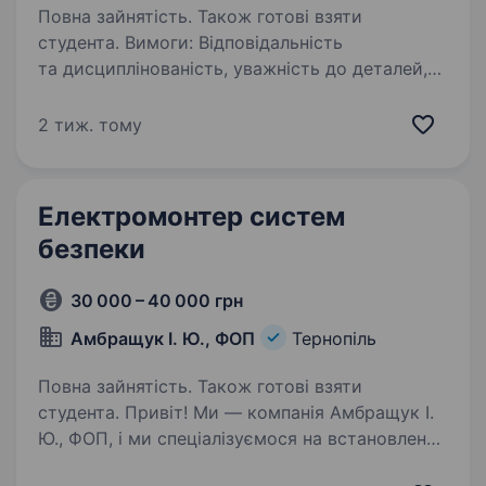
Повна зайнятість. Також готові взяти
студента. Вимоги: Відповідальність
та дисциплінованість, уважність до деталей,
дотримання правил охорони праці та техніки
безпеки Умови роботи: графік робота пн-пт.,
2 тиж. тому
8:30год — 17.30год Обов’язки: підключення
та налаштування…
Електромонтер систем
безпеки
30 000 – 40 000 грн
Амбращук І. Ю., ФОП
Тернопіль
Повна зайнятість. Також готові взяти
студента. Привіт! Ми — компанія Амбращук І.
Ю., ФОП, і ми спеціалізуємося на встановленні
сучасних систем безпеки: