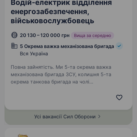
Водій-електрик відділення
енергозабезпечення,
військовослужбовець
20 130 – 120 000 грн
Вища за середню
5 Окрема важка механізована бригада
Вся Україна
Повна зайнятість. Ми 5-та окрема важка
механізована бригада ЗСУ, колишня 5-та
окрема танкова бригада на чолі
з командиром, який здобув особливе визнання
в битві за Бахмут, коли його підрозділ
утримував стратегічно важливі позиції…
Усі вакансії Сил
Оборони