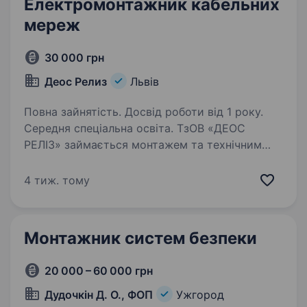
Електромонтажник кабельних
мереж
30 000 грн
Деос Релиз
Львів
Повна зайнятість. Досвід роботи від 1 року.
Середня спеціальна освіта. ТзОВ «ДЕОС
РЕЛІЗ» займається монтажем та технічним
обслуговуванням протипожежних, слабо-
струменевих та інженерних систем, запрошує
4 тиж. тому
на роботу електромонтажника, монтажник
систем кондиціювання, вентиляції,
монтажник…
Монтажник систем безпеки
20 000 – 60 000 грн
Дудочкін Д. О., ФОП
Ужгород