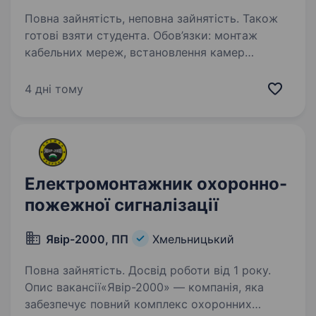
Повна зайнятість, неповна зайнятість. Також
готові взяти студента. Обов’язки: монтаж
кабельних мереж, встановлення камер
відеонагляду, охоронних сигналізацій, систем
контролю доступу та інші монтажні роботи.
4 дні тому
Вимоги: ввічливість, відповідальність,
працьовитість, бажання…
Електромонтажник охоронно-
пожежної сигналізації
Явір-2000, ПП
Хмельницький
Повна зайнятість. Досвід роботи від 1 року.
Опис вакансії«Явір-2000» — компанія, яка
забезпечує повний комплекс охоронних