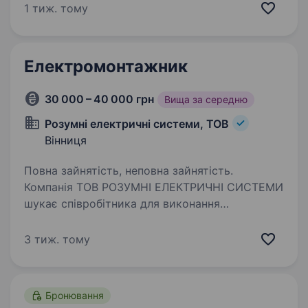
у зв’язку зі значним збільшенням об'ємів робіт,
1 тиж. тому
відкриває вакансію монтажника пожежної
сигналізації, електромонтажника, електрика.
На Вас чекають:…
Електромонтажник
30 000 – 40 000 грн
Вища за середню
Розумні електричні системи, ТОВ
Вінниця
Повна зайнятість, неповна зайнятість.
Компанія ТОВ РОЗУМНІ ЕЛЕКТРИЧНІ СИСТЕМИ
шукає співробітника для виконання
електромонтажних та слаботочних робіт.
Вимоги: Бажання навчатися та розвиватися
3 тиж. тому
в напрямку електрики та систем безпеки.
Умови роботи: графік…
Бронювання