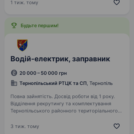
відеоспостереження, охоронної сигналізації,
1 тиж. тому
пожежної безпеки та інших передових рішень.
Якщо ти хочеш розпочати…
Будьте першим!
Водій-електрик, заправник
20 000 – 50 000 грн
Тернопільський РТЦК та СП
, Тернопіль
Повна зайнятість. Досвід роботи від 1 року.
Відділення рекрутингу та комплектування
Тернопільського районного територіального
центру комплектування та соціальної
підтримки пропонує прийняття на військову
3 тиж. тому
службу на контракт, на посаду водія-