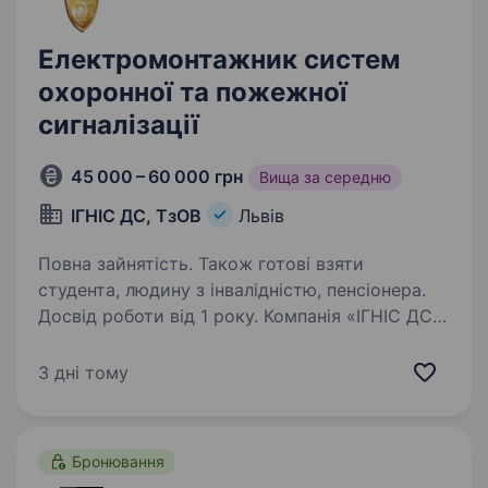
Електромонтажник систем
охоронної та пожежної
сигналізації
45 000 – 60 000 грн
Вища за середню
ІГНІС ДС, ТзОВ
Львів
Повна зайнятість. Також готові взяти
студента, людину з інвалідністю, пенсіонера.
Досвід роботи від 1 року. Компанія «ІГНІС ДС»
запрошує на роботу монтажника систем
охоронно-пожежної сигналізації, систем
3 дні тому
контролю доступу, відеонагляду
та слабострумних мереж : Вимоги
до кандидата: Освіта: електротехнічна Досвід
Бронювання
роботи…