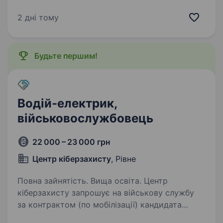
послуг (фізична та технічна охорона,
установка та обслуговування охоронних
2 дні тому
систем, систем відеонагляду, пожежного
спостереження). Ми постійно…
Будьте першим!
Водій-електрик,
військовослужбовець
22 000 – 23 000 грн
Центр кіберзахисту
, Рівне
Повна зайнятість. Вища освіта. Центр
кіберзахисту запрошує на військову службу
за контрактом (по мобілізації) кандидата
на водія-електрика. Ми — команда, яка стоїть