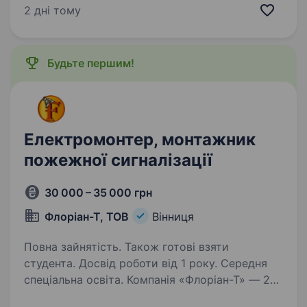
на варті цифрового спокою. Наш центр —
2 дні тому
це не просто моніторинг, це екосистема,…
Будьте першим!
Електромонтер, монтажник
пожежної сигналізації
30 000 – 35 000 грн
Флоріан-Т, ТОВ
Вінниця
Повна зайнятість. Також готові взяти
студента. Досвід роботи від 1 року. Середня
спеціальна освіта. Компанія «Флоріан-Т» — 20
років лідер на ринку пожежної безпеки,