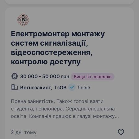
електрика, водія-заправника,…
Електромонтер монтажу
систем сигналізації,
відеоспостереження,
контролю доступу
30 000 – 50 000 грн
Вища за середню
Вогнезахист, ТзОВ
Львів
Повна зайнятість. Також готові взяти
студента, пенсіонера. Середня спеціальна
освіта. Компанія працює в галузі монтажу
систем протипожежного захисту, охоронної
сигналізації, відеонагляду та слаботочних
2 дні тому
мереж. Запрошуємо на роботу