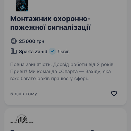
Монтажник охоронно-
пожежної сигналізації
25 000 грн
Sparta Zahid
Львів
Повна зайнятість. Досвід роботи від 2 років.
Привіт! Ми команда «Спарта — Захід», яка
вже багато років працює у сфері
електромонтажу та систем безпеки. Наші
проєкти охоплюють як приватні об'єкти, так і
5 днів тому
великі промислові підприємства, адже ми
цінуємо якість,…