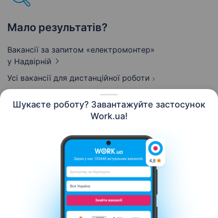
Мало результатів?
Вакансії за запитом «електромонтер»
у Надвірній
Усі вакансії для дистанційної роботи
Шукаєте роботу? Завантажуйте застосунок
Work.ua!
Українська
Ресурси
Контакти
Про нас
Кар’єра