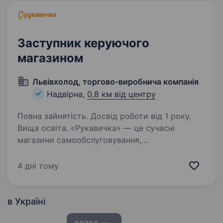
Заступник керуючого
магазином
Львівхолод, торгово-виробнича компанія
Надвірна,
0,8 км від центру
Повна зайнятість. Досвід роботи від 1 року.
Вища освіта. «Рукавичка» — це сучасні
магазини самообслуговування,
де поєднюються українська гостинність
та найкращі західні практики ритейлу.
4 дні тому
Ми активно розвиваємося та запрошуємо
до команди активних і вмотивованих людей,
які…
в Україні