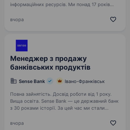
інформаційних ресурсів. Ми понад 17 років
активно розвиваємося у 50 містах, маємо
160+ співробітників та 8000+ постійних
вчора
клієнтів. Наш продукт- це List.in.ua…
Менеджер з продажу
банківських продуктів
Sense Bank
Івано-Франківськ
Повна зайнятість. Досвід роботи від 1 року.
Вища освіта. Sense Bank — це державний банк
з 30 роками історії. За цей час ми стали
не просто місцем для роботи, а спільнотою
з 4000 людей, де кожен присвячений місії —
вчора
створювати сенси, щоб здійснювались мрії