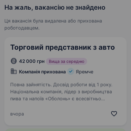
На жаль, вакансію не знайдено
Ця вакансія була видалена або прихована
роботодавцем.
Торговий представник з авто
42 000 грн
Вища за середню
Компанія прихована
Яремче
Повна зайнятість. Досвід роботи від 1 року.
Національна компанія, лідер з виробництва
пива та напоїв «Оболонь» є всесвітньо
відомим брендом. Населення на п’яти
континентах асоціює «Оболонь» із
вчора
українським пивом № 1. Запрошуємо в нашу
дружню команду Торгового…