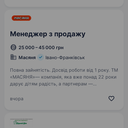
Вимоги: Навички продажника Вміння активно
продавати Комунікабельність Порядність…
Менеджер з продажу
25 000 – 45 000 грн
Масяня
Івано-Франківськ
Повна зайнятість. Досвід роботи від 1 року. ТМ
«МАСЯНЯ»— компанія, яка вже понад 22 роки
дарує дітям радість, а партнерам —
стабільність та надійність у сфері продажу
іграшок і товарів для дітей. Ми не просто
вчора
продаємо продукцію — ми допомагаємо
нашим клієнтам…