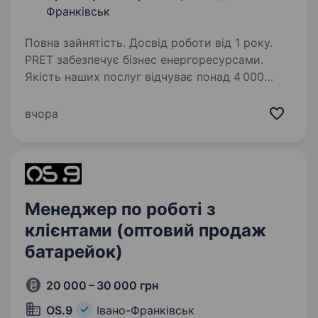
Франківськ
Повна зайнятість. Досвід роботи від 1 року.
PRET забезпечує бізнес енергоресурсами.
Якість наших послуг відчуває понад 4 000
підприємств зі всієї України, з якими
ми сформували та розвиваємо надійні
вчора
партнерські відносини.Ключовими
напрямками діяльності PRET…
Менеджер по роботі з
клієнтами (оптовий продаж
батарейок)
20 000 – 30 000 грн
OS.9
Івано-Франківськ