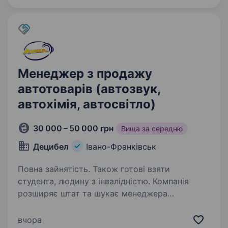
українців. Шукаємо…
Менеджер з продажу
автотоварів (автозвук,
автохімія, автосвітло)
30 000 – 50 000 грн
Вища за середню
Децибел
Івано-Франківськ
Повна зайнятість. Також готові взяти
студента, людину з інвалідністю. Компанія
розширяє штат та шукає менеджера
з продажу. Категорія товарів — автомобільні
товари (автозвук, автохімія, автосвітло).
вчора