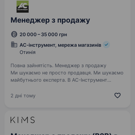
Менеджер з продажу
20 000 – 35 000 грн
АС-інструмент, мережа магазинів
Отинія
Повна зайнятість. Менеджер з продажу
Ми шукаємо не просто продавця. Ми шукаємо
майбутнього експерта. В АС-Інструмент
ми переконані: професіоналами стають
завдяки навчанню та практиці. Саме тому
2 дні тому
ми створили АС-Університет — власну…