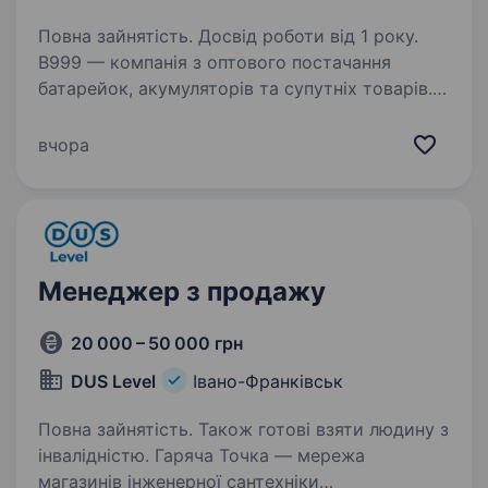
Повна зайнятість. Досвід роботи від 1 року.
B999 — компанія з оптового постачання
батарейок, акумуляторів та супутніх товарів.
Ми працюємо з клієнтами по всій Україні
та розвиваємо напрямок оптових продажів.
вчора
Шукаємо менеджера, який допоможе нашим
клієнтам…
Менеджер з продажу
20 000 – 50 000 грн
DUS Level
Івано-Франківськ
Повна зайнятість. Також готові взяти людину з
інвалідністю. Гаряча Точка — мережа
магазинів інженерної сантехніки