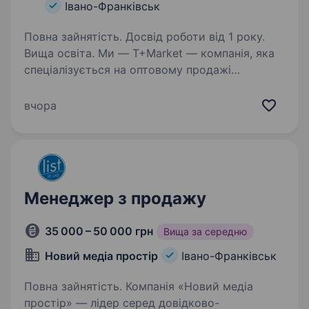
Івано-Франківськ
Повна зайнятість. Досвід роботи від 1 року.
Вища освіта. Ми — Т+Market — компанія, яка
спеціалізується на оптовому продажі
комплектуючих до мобільних телефонів
та планшетів. Наша історія розпочалась
вчора
з 2008 року та завдяки нашій команді
професіоналів ми стрімко розвиваємось,…
Менеджер з продажу
35 000 – 50 000 грн
Вища за середню
Новий медіа простір
Івано-Франківськ
Повна зайнятість. Компанія «Новий медіа
простір» — лідер серед довідково-