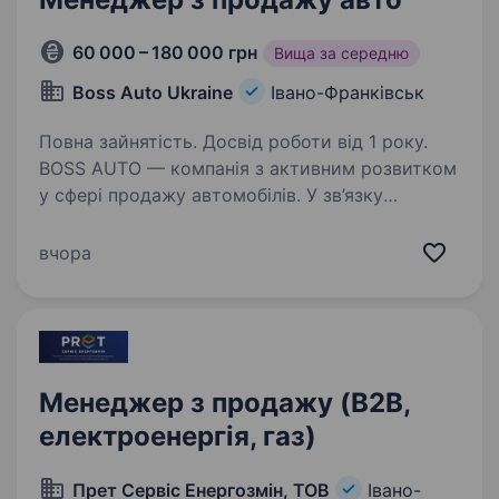
60 000 – 180 000 грн
Вища за середню
Boss Auto Ukraine
Івано-Франківськ
Повна зайнятість. Досвід роботи від 1 року.
BOSS AUTO — компанія з активним розвитком
у сфері продажу автомобілів. У зв’язку
з розширенням команди запрошуємо
менеджера з продажу авто. Обов’язки:
вчора
консультація клієнтів та обробка вхідних
звернень; підбір…
Менеджер з продажу (B2B,
електроенергія, газ)
Прет Сервіс Енергозмін, ТОВ
Івано-