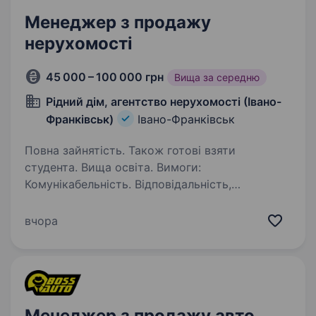
Менеджер з продажу
нерухомості
45 000 – 100 000 грн
Вища за середню
Рідний дім, агентство нерухомості (Івано-
Франківськ)
Івано-Франківськ
Повна зайнятість. Також готові взяти
студента. Вища освіта. Вимоги:
Комунікабельність. Відповідальність,
активність та орієнтація на результат.
Бажання навчатися та розвиватися. Вміння
вчора
працювати з людьми. Досвід у нерухомості
не потрібен — ми навчаємо з нуля.…
Менеджер з продажу авто