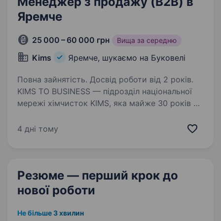
Менеджер з продажу (B2B) в
Яремче
25 000 – 60 000 грн
Вища за середню
Kims
Яремче, шукаємо на Буковелі
Повна зайнятість. Досвід роботи від 2 років.
KIMS TO BUSINESS — підрозділ національної
мережі хімчисток KIMS, яка майже 30 років є
лідером ринку професійного догляду
за речами. Ми постачаємо професійні
4 дні тому
препарати, обладнання та запчастини для
хімчисток, пралень,…
Резюме — перший крок
до
нової роботи
Не більше 3 хвилин