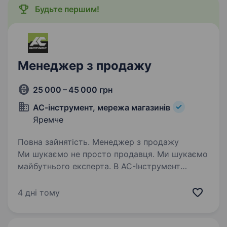
Будьте першим!
Менеджер з продажу
25 000 – 45 000 грн
АС-інструмент, мережа магазинів
Яремче
Повна зайнятість. Менеджер з продажу
Ми шукаємо не просто продавця. Ми шукаємо
майбутнього експерта. В АС-Інструмент
ми переконані: професіоналами стають
завдяки навчанню та практиці. Саме тому
4 дні тому
ми створили АС-Університет — власну…