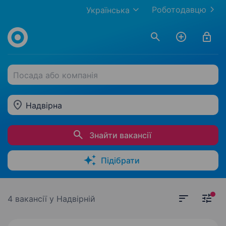
Роботодавцю
Українська
Посада або компанія
Надвірна
Знайти вакансії
Підібрати
4 вакансії
у Надвірній