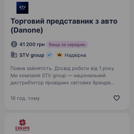
Торговий представник з авто
(Danone)
41 200 грн
Вища за середню
STV group
Надвірна
Повна зайнятість. Досвід роботи від 1 року.
Ми компанія STV group — національний
дистриб’ютор провідних світових брендів
FMCG, з філіями по всій території України,
де працює більше 3000 співробітників.
16 год. тому
У зв’язку з розширенням штату, компанія STV
group запрошує…