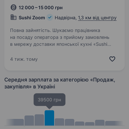
12 000 – 15 000 грн
Sushi Zoom
Надвірна,
1,3 км від центру
Повна зайнятість. Шукаємо працівника
на посаду оператора з прийому замовлень
в мережу доставки японської кухні «Sushi
Zoom». Основні обов’язки включають прийом
замовлень від клієнтів, консультування
4 тиж. тому
та розрахунок. Вимоги: Комунікабельність…
Середня зарплата за категорією «Продаж,
закупівля»
в Україні
39500 грн