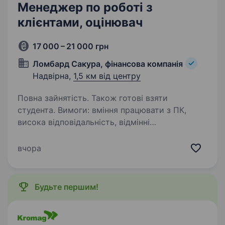
Менеджер по роботі з
клієнтами, оцінювач
17 000 – 21 000 грн
Ломбард Сакура, фінансова компанія
Надвірна,
1,5 км від центру
Повна зайнятість. Також готові взяти
студента. Вимоги: вміння працювати з ПК,
висока відповідальність, відмінні
комунікативні навички. Умови роботи: Графік
роботи: 2/2 або 3/3 ЗП: ставка+бонус
вчора
Обов’язки: оцінка заставного майна клієнта,
оформлення…
Будьте першим!