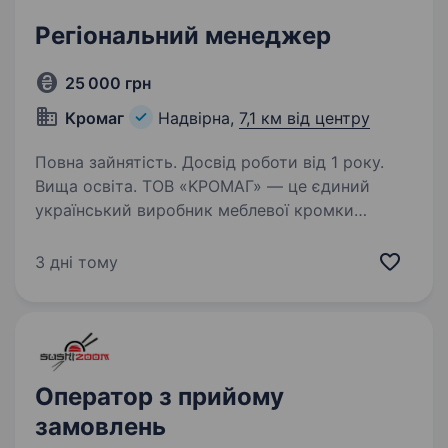
Регіональний менеджер
25 000 грн
Кромаг
Надвірна,
7,1 км від центру
Повна зайнятість. Досвід роботи від 1 року.
Вища освіта. ТОВ «KРОМАГ» — це єдиний
український виробник меблевої кромки
PCV/ABS.Ми шукаємо кандидата
на посаду:Регіонального менеджераМісце
3 дні тому
роботи: Надвірнянський р-н, с. Лісна
Тарновиця Заробітна плата
25000,00+бонусиОпис…
Оператор з прийому
замовлень