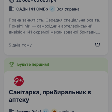
20 000 – 60 000 грн
САДн 141 ОМБр
Вся Україна
Повна зайнятість. Середня спеціальна освіта.
Привіт! Ми — самохідний артелерійський
дивізіон 141 окремої механізованої бригади,
молодий, але вже ефективний підрозділ, який
бореться за мир і безпеку України. Наше
5 днів тому
головне завдання — захищати наших людей і
країну,…
Будьте першим!
Санітарка, прибиральник в
аптеку
Аптека 9-1-1
Носівка,