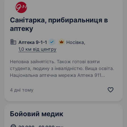
Санітарка, прибиральниця в
аптеку
Аптека 9-1-1
Носівка,
1,0 км від центру
Неповна зайнятість. Також готові взяти
студента, людину з інвалідністю. Вища освіта.
Національна аптечна мережа Аптека 911
запрошує САНІТАРКУ (НЕПОВНА ЗАЙНЯТІСТЬ),
на роботу в м.Носівка.Чекаємо на Вас! Ваші
4 дні тому
обов’язки: Прибирання та підтримування
чистоти в аптеці. Неповний робочий день 5/2.
…
Бойовий медик