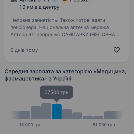
1,0 км від центру
Неповна зайнятість. Також готові взяти
пенсіонера. Національна аптечна мережа
Аптека 911 запрошує САНІТАРКУ (НЕПОВНА
ЗАЙНЯТІСТЬ), (ПОВНА ЗАЙНЯТІСТЬ) на роботу
в м. Носівка . Чекаємо на Вас!Ваші обов’язки:
5 днів тому
Прибирання та підтримування чистоти
в аптеці. неповний…
Середня зарплата за категорією «Медицина,
фармацевтика»
в Україні
27500 грн
16 000 грн
51 000 грн