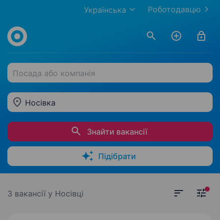
Роботодавцю
Українська
Посада або компанія
Носівка
Знайти вакансії
Підібрати
3 вакансії
у Носівці