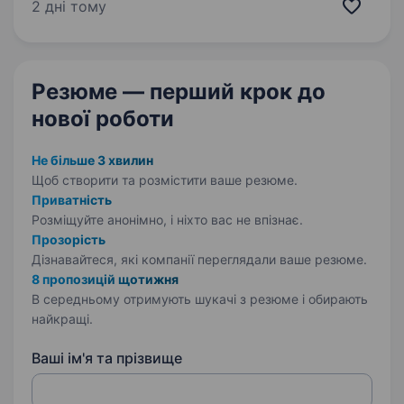
виготовленням комбікормів, шукає
2 дні тому
Елеваторника (апаратника обробленя зерна)
Ми пропонуємо: ЗП і соціальні гарантії згідно…
Резюме — перший крок
до
нової роботи
Не більше 3 хвилин
Щоб створити та розмістити ваше
резюме.
Приватність
Розміщуйте анонімно, і ніхто вас не впізнає.
Прозорість
Дізнавайтеся, які компанії переглядали ваше резюме.
8 пропозицій щотижня
В середньому отримують шукачі з резюме і обирають
найкращі.
Ваші ім'я та прізвище