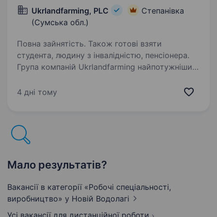
Ukrlandfarming, PLC
Степанівка
(Сумська обл.)
Повна зайнятість. Також готові взяти
студента, людину з інвалідністю, пенсіонера.
Група компаній Ukrlandfarming найпотужніший
в Україні вертикально інтегрований
сільськогосподарський холдинг, який є
4 дні тому
лідером в більшості напрямків агробізнесу № 1
виробник кукурудзи та молока серед
українських…
Мало результатів?
Вакансії в категорії «Робочі спеціальності,
виробництво»
у Новій Водолагі
Усі вакансії для дистанційної роботи