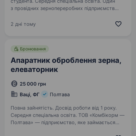
студента. Середня спеціальна освіта. Один
з провідних зернопереробних підприємств
ТОВ «Фірма ДІАМАНТ ЛТД», яке виробляє
корисну продукцію під власною торговою
2 дні тому
маркою «Козуб Продукт», запрошує
приєднатись до команди професіоналів
Апаратника круп’яного…
Бронювання
Апаратник оброблення зерна,
елеваторник
25 000 грн
Ваці, ФГ
Полтава
Повна зайнятість. Досвід роботи від 1 року.
Середня спеціальна освіта. ТОВ «Комбікорм —
Полтава» — підприємство, яке займається
переробкою та зберіганням зерна,