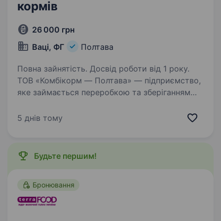
кормів
26 000 грн
Ваці, ФГ
Полтава
Повна зайнятість. Досвід роботи від 1 року.
ТОВ «Комбікорм — Полтава» — підприємство,
яке займається переробкою та зберіганням
зерна, виготовленням комбікормів, шукає
апаратника комбікормового виробництва лінії
5 днів тому
грануляції кормів. Ми пропонуємо: ЗП і
соціальні…
Будьте першим!
Бронювання