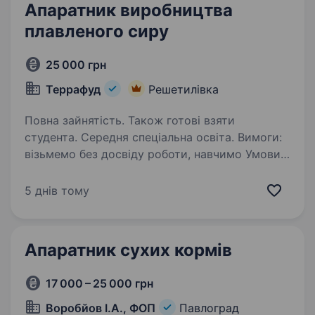
Апаратник виробництва
плавленого сиру
25 000 грн
Террафуд
Решетилівка
Повна зайнятість. Також готові взяти
студента. Середня спеціальна освіта. Вимоги:
візьмемо без досвіду роботи, навчимо Умови
роботи: графік роботи позмінний, 12 годинний
офіційне працевлаштування Обов’язки:
5 днів тому
підготовка суміші, завантаження та варіння
продукції на котлу-плавнику,…
Апаратник сухих кормів
17 000 – 25 000 грн
Воробйов І.А., ФОП
Павлоград