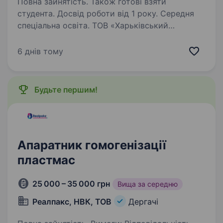
Повна зайнятість. Також готові взяти
студента. Досвід роботи від 1 року. Середня
спеціальна освіта. ТОВ «Харьківський
молочний комбінат» ТМ «Агромол, «Мілаша»,
«Діва» запрошує на роботу аппаратника
6 днів тому
Обоі'язки: веде технологічний процесс
виробництва на автоматизованій лінії,
перемикає вузли автомату, регулює…
Будьте першим!
Апаратник гомогенізації
пластмас
25 000 – 35 000 грн
Вища за середню
Реалпакс, НВК, ТОВ
Дергачі