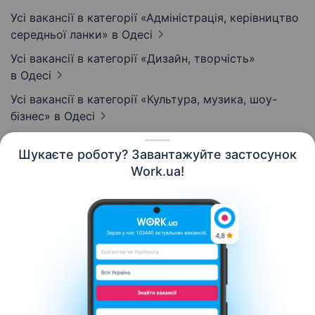
Усі вакансії в категорії «Адмiнiстрацiя, керівництво
середньої ланки»
в Одесі
Усі вакансії в категорії «Дизайн, творчість»
в Одесі
Усі вакансії в категорії «Культура, музика, шоу-
бізнес»
в Одесі
Шукаєте роботу? Завантажуйте застосунок
Work.ua!
Українська
Ресурси
Контакти
Про нас
Кар’єра