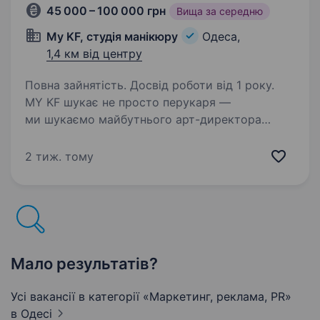
45 000 – 100 000 грн
Вища за середню
My KF, студія манікюру
Одеса,
1,4 км від центру
Повна зайнятість. Досвід роботи від 1 року.
MY KF шукає не просто перукаря —
ми шукаємо майбутнього арт-директора
перукарського напрямку.Якщо ти сильний
колорист, захоплюєшся сучасними техніками
2 тиж. тому
фарбування, прагнеш працювати з високим
чеком, впливати на розвиток…
Мало результатів?
Усі вакансії в категорії «Маркетинг, реклама, PR»
в Одесі