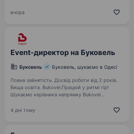
Досвід проведення заходів, вечірок.
Організованість, дотримання дедлайнів, вміння
вчора
працювати у багатозадачному режимі.
Готовність до великого…
Event-директор на Буковель
Буковель
Буковель, шукаємо в Одесі
Повна зайнятість. Досвід роботи від 2 років.
Вища освіта. Bukovel.Працюй у ритмі гір!
Шукаємо керівника напрямку Bukovel
Experiences. Приєднуйся до команди Bukovel,
бо ми: розвиваємо головний всесезонний
4 дні тому
курорт країни; стараємось забезпечити
найкращі умови та в повній…