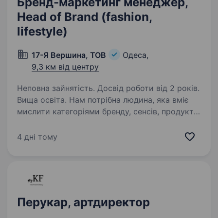
Бренд-маркетинг менеджер,
Head of Brand (fashion,
lifestyle)
17-Я Вершина, ТОВ
Одеса,
9,3 км від центру
Неповна зайнятість. Досвід роботи від 2 років.
Вища освіта. Нам потрібна людина, яка вміє
мислити категоріями бренду, сенсів, продукту
та комунікації. Що потрібно буде робити:
Формувати та підтримувати цілісну систему
4 дні тому
бренду. Контролювати Tone of Voice бренду.
Розробляти…
Перукар, артдиректор