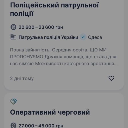
Поліцейський патрульної
поліції
20 600 – 23 600 грн
Патрульна поліція України
Одеса
Повна зайнятість. Середня освіта. ЩО МИ
ПРОПОНУЄМО Дружня команда, що стала для
нас сім'єю Можливості кар'єрного зростання
та розвитку Стабільна робота у новій
структурі з професійним підходом
2 дні тому
до поліцейської діяльності Навчальний курс
тривалістю…
Оперативний черговий
27 000 – 45 000 грн