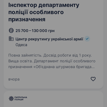
Інспектор департаменту
поліції особливого
призначення
25 700 – 130 000 грн
Центр рекрутингу української армії
Одеса
Повна зайнятість. Досвід роботи від 1 року.
Вища освіта. Департамент поліції особливого
призначення «Об'єднана штурмова бригада
Нацполіції України «Лють"» — це воєнізований
підрозділ поліції нового зразка. Вимоги:
вчора
громадянство України вік від 18 до 55 років…