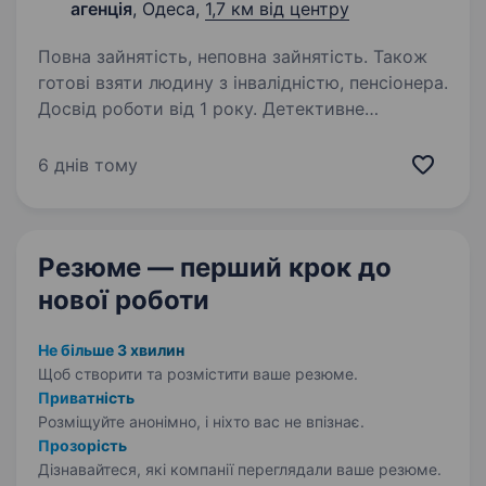
агенція
, Одеса,
1,7 км від центру
Повна зайнятість, неповна зайнятість. Також
готові взяти людину з інвалідністю, пенсіонера.
Досвід роботи від 1 року. Детективне
агентство «Приватний детектив Одеса»
запрошує до співпраці приватного детектива
6 днів тому
та експерта з забезпечення безпеки в місті
Одеса та Одеській області. Напрями роботи:
Виявлення фактів подружньої невірності…
Резюме — перший крок
до
нової роботи
Не більше 3 хвилин
Щоб створити та розмістити ваше
резюме.
Приватність
Розміщуйте анонімно, і ніхто вас не впізнає.
Прозорість
Дізнавайтеся, які компанії переглядали ваше резюме.