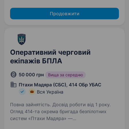
Продовжити
Оперативний черговий
екіпажів БПЛА
50 000 грн
Вища за середню
Птахи Мадяра (СБС), 414 ОБр УБАС
Вся Україна
Повна зайнятість. Досвід роботи від 1 року.
Огляд 414-та окрема бригада безпілотних
систем «Птахи Мадяра» —
це високотехнологічний підрозділ у складі Сил