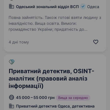
Одеський зональний відділ ВСП
Одеса
Повна зайнятість. Також готові взяти людину з
інвалідністю. Вища освіта. Вимоги:
громадянство України; придатність до
військової служби за станом здоров’я;
відповідальність, дисциплінованість
4 дні тому
та стресостійкість; готовність сумлінно
виконувати службові обов’язки; досвід
військової…
Приватний детектив, OSINT-
аналітик (правовий аналіз
інформації)
45 000 – 55 000 грн
Вища за середню
Приватний детектив Одеса, детективна