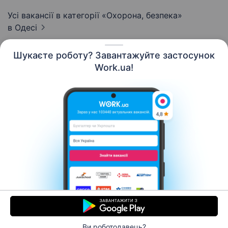
Усі вакансії в категорії «Охорона, безпека»
в Одесі
Шукаєте роботу? Завантажуйте застосунок
Work.ua!
Українська
Ресурси
Контакти
Про нас
Кар’єра
Новини Work.ua
Допомога
Умови використання
Роботодавцю
Ви роботодавець?