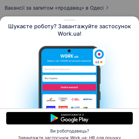
Вакансії за запитом «продавец»
в Одесі
Шукаєте роботу? Завантажуйте застосунок
Work.ua!
Українська
Ресурси
Контакти
Про нас
Кар’єра
Новини Work.ua
Допомога
Умови використання
Роботодавцю
Ви роботодавець?
© 2006–2026 Work.ua. Сервіс пошуку роботи №1 в
Завантажте застосунок Work.ua: HR
для пошуку