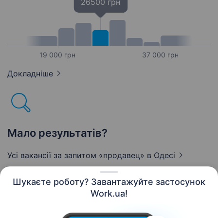
26500 грн
19 000 грн
37 000 грн
Докладніше
Мало результатів?
Усі вакансії за запитом «продавец»
в Одесі
Шукаєте роботу? Завантажуйте застосунок
Work.ua!
Українська