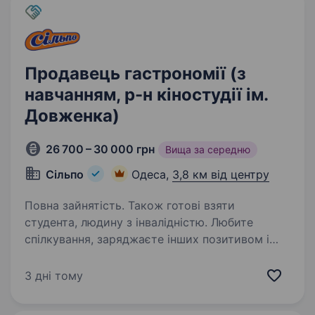
Продавець гастрономії (з
навчанням, р-н кіностудії ім.
Довженка)
26 700 – 30 000 грн
Вища за середню
Сільпо
Одеса,
3,8 км від центру
Повна зайнятість. Також готові взяти
студента, людину з інвалідністю. Любите
спілкування, заряджаєте інших позитивом і
вмієте створювати гарний настрій? «Сільпо»
— це не просто робота, а місце, де кожен день
3 дні тому
наповнений цікавими моментами, командним
духом і турботою про Гостей. Що потрібно…