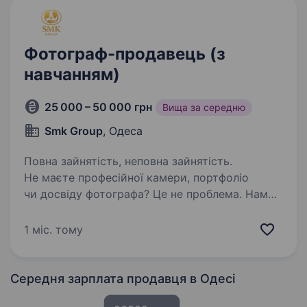
Фотограф-продавець (з
навчанням)
25 000 – 50 000 грн
Вища за середню
Smk Group
, Одеса
Повна зайнятість, неповна зайнятість.
Не маєте професійної камери, портфоліо
чи досвіду фотографа? Це не проблема. Нам
важливіше, щоб ви: легко спілкувалися
з людьми; не боялися проявляти ініціативу;
1 міс. тому
були готові навчатися; хотіли впливати
на власний…
Середня зарплата продавця
в Одесі