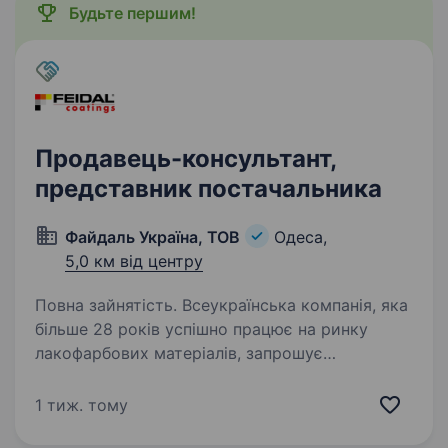
Будьте першим!
Продавець-консультант,
представник постачальника
Файдаль Україна, ТОВ
Одеса,
5,0 км від центру
Повна зайнятість. Всеукраїнська компанія, яка
більше 28 років успішно працює на ринку
лакофарбових матеріалів, запрошує
на вакантну посаду представника
постачальника в будівельний гіпермаркет для
1 тиж. тому
продажу лакофарбових матеріалів.…