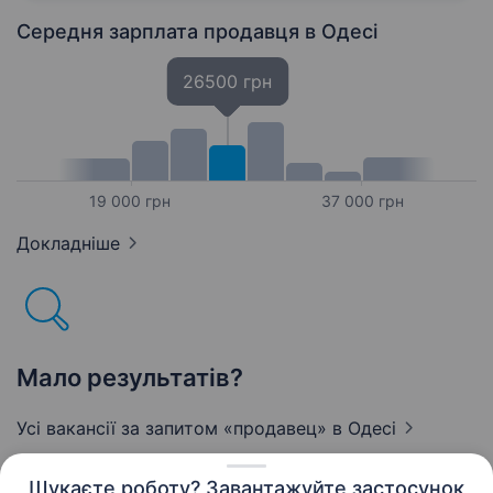
Середня зарплата продавця
в Одесі
26500 грн
19 000 грн
37 000 грн
Докладніше
Мало результатів?
Усі вакансії за запитом «продавец»
в Одесі
Шукаєте роботу? Завантажуйте застосунок