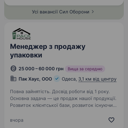
Усі вакансії Сил
Оборони
Менеджер з продажу
упаковки
25 000 – 60 000 грн
Вища за середню
Пак Хаус, ООО
Одеса,
3,1 км від центру
Повна зайнятість. Досвід роботи від 1 року.
Основна задача — це продаж нашої продукції.
Розвиток клієнтської бази, розвиток існуючих
клієнтів, розширення лінійки товарів. Наша
компанія займається продажем одноразового
вчора
пакування з пластику та паперу для харчової…