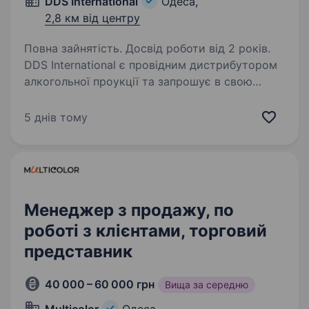
DDS International
Одеса,
2,8 км від центру
Повна зайнятість. Досвід роботи від 2 років.
DDS International є провідним дистрибутором
алкогольної проукції та запрошує в свою
команду Key Account Manager. Умови роботи:
Співпраця з мережами Таврія В, Обжора,
5 днів тому
Копійка, Ідеал; Сучасна мотивація (ставка…
Менеджер з продажу, по
роботі з клієнтами, торговий
представник
40 000 – 60 000 грн
Вища за середню