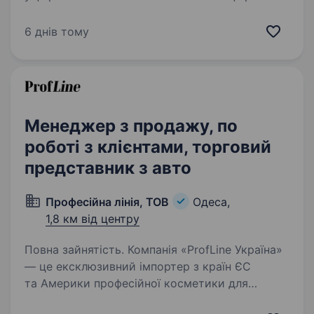
лідер серед дистриб’юторів товарів
медичного призначення. Займаючи, згідно
6 днів тому
з офіційними даними, перше місце на Заході
країни та…
Менеджер з продажу, по
роботі з клієнтами, торговий
представник з авто
Професійна лінія, ТОВ
Одеса,
1,8 км від центру
Повна зайнятість. Компанія «ProfLine Україна»
— це ексклюзивний імпортер з країн ЄС
та Америки професійної косметики для
волосся та шкіри голови. Компанія успішно