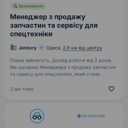
Бронювання
Менеджер з продажу
запчастин та сервісу для
спецтехніки
Jenbory
Одеса,
2,9 км від центру
Повна зайнятість. Досвід роботи від 2 років.
Ми шукаємо Менеджера з продажу запчастин
та сервісу для спецтехніки, який стане
важливою ланкою між нашою компанією
та клієнтами, допомагаючи забезпечити їх
3 дні тому
якісними комплектуючими та професійним
обслуговуванням…