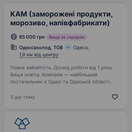
KAM (заморожені продукти,
морозиво, напівфабрикати)
65 000 грн
Вища за середню
Одессахолод, ТОВ
Одеса,
1,9 км від центру
Повна зайнятість. Досвід роботи від 1 року.
Вища освіта. Компанія — найбільший
постачальник в Одесі та Одеській області
морозива, напівфабрикатів, продуктів
харчування відомих торгових марок (Ласунка,
3 дні тому
Рудь, Найсі, Еліка, Макей, і т.п.).
Ми пропонуємо роботу у великому…