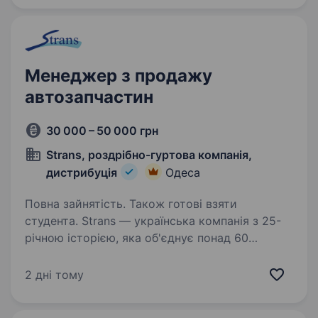
Менеджер з продажу
автозапчастин
30 000 – 50 000 грн
Strans, роздрібно-гуртова компанія,
дистрибуція
Одеса
Повна зайнятість. Також готові взяти
студента. Strans — українська компанія з 25-
річною історією, яка об'єднує понад 60
магазинів, заправні станції AdBlue, вантажні
СТО та команду 1400+ людей по всій країні.
2 дні тому
Ми працюємо у сфері автозапчастин,
інструменту, автохімії…