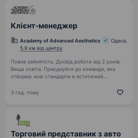
Клієнт-менеджер
Academy of Advanced Aesthetics
Одеса,
5,9 км від центру
Повна зайнятість. Досвід роботи від 2 років.
Вища освіта. Приєднуйся до команди, яка
створює нові стандарти в естетичній
медицині! Academy of Advanced Aesthetics —
ексклюзивний дистриб’ютор найбільших
3 год. тому
світових брендів в естетичній медицині
та неврології (Radiesse, BELOTERO,…
Торговий представник з авто