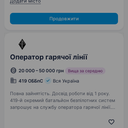
Додати місто
Продовжити
Оператор гарячої лінії
20 000 – 50 000 грн
Вища за середню
419 ОББпС
Вся Україна
Повна зайнятість. Досвід роботи від 1 року.
419-й окремий батальйон безпілотних систем
запрошує на службу оператора гарячої лінії.
Ця позиція є фундаментом нашої внутрішньої
комунікації. Ви будете не просто відповідати
на дзвінки, а забезпечувати надійний…