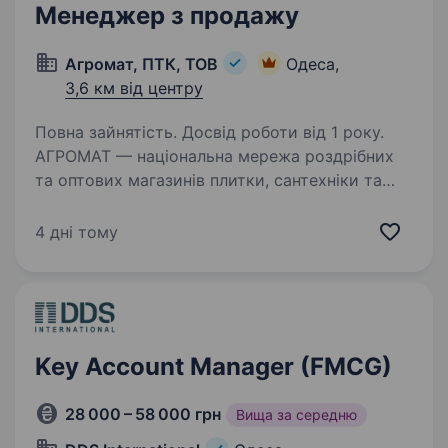
Менеджер з продажу
Агромат, ПТК, ТОВ
Одеса,
3,6 км від центру
Повна зайнятість. Досвід роботи від 1 року.
АГРОМАТ — національна мережа роздрібних
та оптових магазинів плитки, сантехніки та
підлогових покриттів, беззаперечний лідер
українського ринку у своєму сегменті.
4 дні тому
Ми допомагаємо клієнтам створювати стильні
та функціональні…
Key Account Manager (FMCG)
28 000 – 58 000 грн
Вища за середню