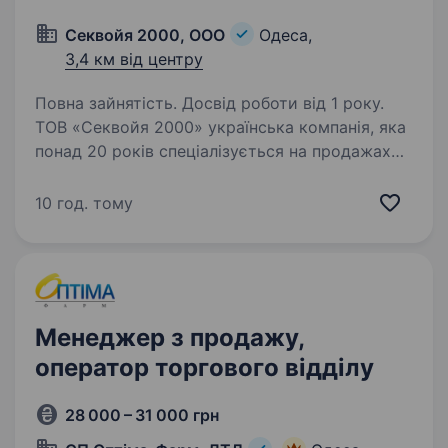
Секвойя 2000, ООО
Одеса,
3,4 км від центру
Повна зайнятість. Досвід роботи від 1 року.
ТОВ «Секвойя 2000» українська компанія, яка
понад 20 років спеціалізується на продажах
систем опалення, водопостачання
та сантехніки. Маємо власну
10 год. тому
дистриб’юторську мережу та транспортну
логістику. У зв’язку з розширенням команди…
Менеджер з продажу,
оператор торгового відділу
28 000 – 31 000 грн