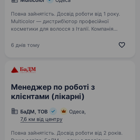
Multicolor
Одеса
Повна зайнятість. Досвід роботи від 1 року.
Multicolor — дистриб’ютор професійної
косметики для волосся з Італії. Компанія
успішно працює на Beauty-ринку по всій
Україні з 2015 року. Дізнатись про нас можна
6 днів тому
тут: https://www.instagram.com/multicolor_ua?
igsh=dWlnaXh0eWt1cmpv…
Менеджер по роботі з
клієнтами (лікарні)
БаДМ, ТОВ
Одеса,
7,6 км від центру
Повна зайнятість. Досвід роботи від 2 років.