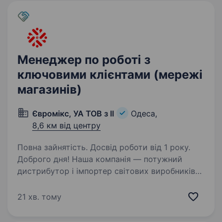
Менеджер по роботі з
ключовими клієнтами (мережі
магазинів)
Євромікс, УА ТОВ з ІІ
Одеса,
8,6 км від центру
Повна зайнятість. Досвід роботи від 1 року.
Доброго дня! Наша компанія — потужний
дистрибутор і імпортер світових виробників
в Україні вже понад 25 років. Ми маємо
довгострокові контракти з
21 хв. тому
інтернаціональними виробниками — лідерами
в FMCG (продукти харчування,…