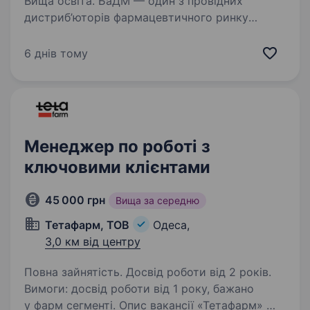
Вища освіта. БаДМ — один з провідних
дистриб’юторів фармацевтичного ринку
України, який співпрацює з лікарнями та
іншими медичними установами. Наразі
6 днів тому
ми шукаємо менеджера з продажу
до медичних закладів. Якщо ви маєтє
навички…
Менеджер по роботі з
ключовими клієнтами
45 000 грн
Вища за середню
Тетафарм, ТОВ
Одеса,
3,0 км від центру
Повна зайнятість. Досвід роботи від 2 років.
Вимоги: досвід роботи від 1 року, бажано
у фарм сегменті. Опис вакансії «Тетафарм» —