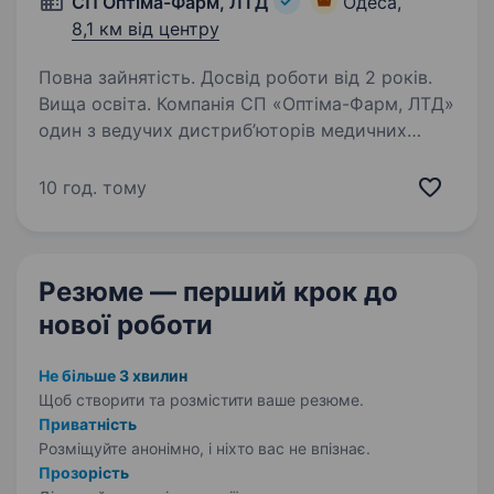
СП Оптіма-Фарм, ЛТД
Одеса,
8,1 км від центру
Повна зайнятість. Досвід роботи від 2 років.
Вища освіта. Компанія СП «Оптіма-Фарм, ЛТД»
один з ведучих дистриб’юторів медичних
препаратів та товарів медичного призначення,
яка успішно працює з 1994 року на ринку
10 год. тому
України шукає «Менеджера з продажу,
оператора торгового…
Резюме — перший крок
до
нової роботи
Не більше 3 хвилин
Щоб створити та розмістити ваше
резюме.
Приватність
Розміщуйте анонімно, і ніхто вас не впізнає.
Прозорість