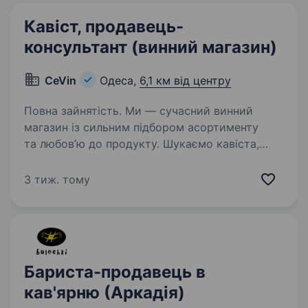
Кавіст, продавець-
консультант (винний магазин)
CeVin
Одеса,
6,1 км від центру
Повна зайнятість. Ми — сучасний винний
магазин із сильним підбором асортименту
та любов’ю до продукту. Шукаємо кавіста,
який не просто продає, а допомагає гостю
знайти «своє» вино. Локація: (Малиновський
3 тиж. тому
район, вул. Варненська 7В —…
Бариста-продавець в
кав'ярню (Аркадія)