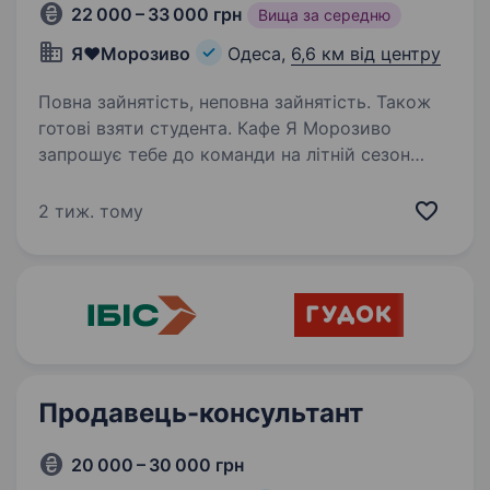
22 000 – 33 000 грн
Вища за середню
Я♥️Морозиво
Одеса,
6,6 км від центру
Повна зайнятість, неповна зайнятість. Також
готові взяти студента. Кафе Я Морозиво
запрошує тебе до команди на літній сезон
Наші заклади: Аркадія, Міськсад, В. Фонтан
Що ми пропонуємо тобі: Гнучкий графік змін
2 тиж. тому
4/2, можливість дод.змін Робочий день з 8
до 20; з 9 до 21; з 11 до 23…
Продавець-консультант
20 000 – 30 000 грн