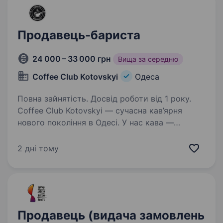
Продавець-бариста
24 000 – 33 000 грн
Вища за середню
Coffee Club Kotovskyi
Одеса
Повна зайнятість. Досвід роботи від 1 року.
Coffee Club Kotovskyi — сучасна кав’ярня
нового покоління в Одесі. У нас кава —
це не просто напій. Це атмосфера, стиль і
настрій, за яким повертаються. І зараз
2 дні тому
ми шукаємо бариста, який хоче не просто
працювати,…
Продавець (видача замовлень