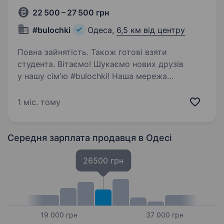
22 500 – 27 500 грн
#bulochki
Одеса,
6,5 км від центру
Повна зайнятість. Також готові взяти
студента. Вітаємо! Шукаємо нових друзів
у нашу сім'ю #bulochki! Наша мережа
кав’ярень-пекарень стрімко зростає, і зараз
ми в пошуках продавців-касирів, які готові
1 міс. тому
дарувати гостям WOW-досвід на кожному
кроці!Від 18 років!…
Середня зарплата продавця
в Одесі
26500 грн
19 000 грн
37 000 грн