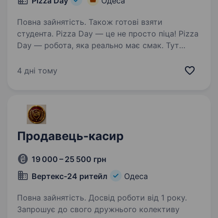
Pizza Day
Одеса
Повна зайнятість. Також готові взяти
студента. Pizza Day — це не просто піца! Pizza
Day — робота, яка реально має смак. Тут
драйв, порядок і крутий вайб команди!
Відкриті вакансії за адресами: вул.
4 дні тому
Миколаївська дорога, 297 бул. Десантний 1
У нас є всі…
Продавець-касир
19 000 – 25 500 грн
Вертекс-24 ритейл
Одеса
Повна зайнятість. Досвід роботи від 1 року.
Запрошує до свого дружнього колективу