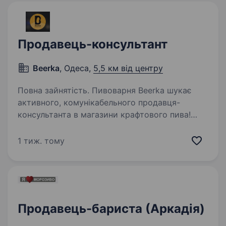
Продавець-консультант
Beerka
, Одеса,
5,5 км від центру
Повна зайнятість. Пивоварня Beerka шукає
активного, комунікабельного продавця-
консультанта в магазини крафтового пива!
Якщо ти любиш пиво, вмієш знаходити спільну
мову з клієнтами та хочеш працювати
1 тиж. тому
в атмосферному місці без офісної…
Продавець-бариста (Аркадія)