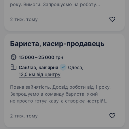
року. Вимоги: Запрошуємо на роботу
продавця в кафе. Умови роботи: Графік роботи
пн-сб з 8.30−19.30, або 2/2. Заробітна плата
2 тиж. тому
900 грн. зміна, премії. Оплачуване стажування.
Обов’язки: Приймати замовлення від…
Бариста, касир-продавець
15 000 – 25 000 грн
СанЛав, кавʼярня
Одеса,
12,0 км від центру
Повна зайнятість. Досвід роботи від 1 року.
Запрошуємо в команду бариста, який
не просто готує каву, а створює настрій!
Ми шукаємо відповідального та енергійного
професіонала, який обожнює свою справу
2 тиж. тому
та вміє дарувати гостям незабутній досвід.
Ми шукаємо…