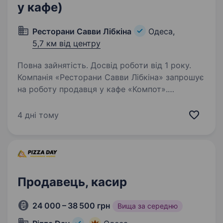
у кафе)
Ресторани Савви Лібкіна
Одеса,
5,7 км від центру
Повна зайнятість. Досвід роботи від 1 року.
Компанія «Ресторани Савви Лібкіна» запрошує
на роботу продавця у кафе «Компот».
Ми шукаємо уважну, комунікабельну та
відповідальну людину, яка готова приєднатися
4 дні тому
до нашої команди. Вакансія відкрита у кафе
«Компот»…
Продавець, касир
24 000 – 38 500 грн
Вища за середню