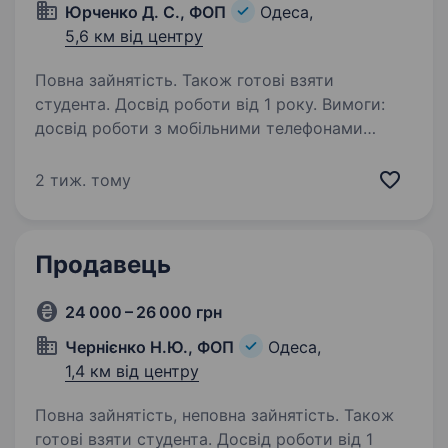
Юрченко Д. С., ФОП
Одеса,
5,6 км від центру
Повна зайнятість. Також готові взяти
студента. Досвід роботи від 1 року. Вимоги:
досвід роботи з мобільними телефонами
та аксесуарами. Умови роботи: графік роботи
3/2 з 09:00 до 19:00. Обов’язки: продаж
2 тиж. тому
мобільних телефонів та аксесуарів,
обслуговування абонентів Київстар.
Продавець
24 000 – 26 000 грн
Чернієнко Н.Ю., ФОП
Одеса,
1,4 км від центру
Повна зайнятість, неповна зайнятість. Також
готові взяти студента. Досвід роботи від 1