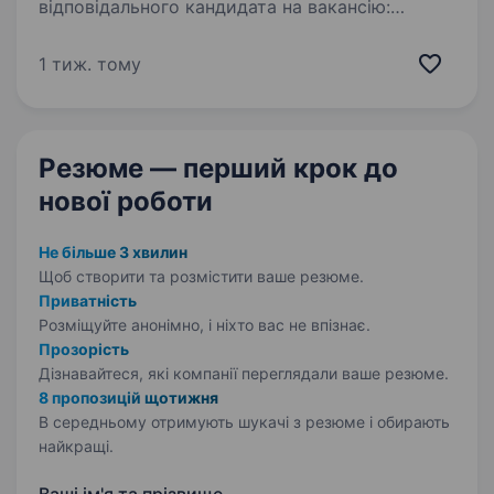
відповідального кандидата на вакансію:
Продавець Магазин 24 години! Консультація
покупців щодо товарів та акцій; Прийом,
1 тиж. тому
викладка товару згідно з існуючими
стандартами;…
Резюме — перший крок
до
нової роботи
Не більше 3 хвилин
Щоб створити та розмістити ваше
резюме.
Приватність
Розміщуйте анонімно, і ніхто вас не впізнає.
Прозорість
Дізнавайтеся, які компанії переглядали ваше резюме.
8 пропозицій щотижня
В середньому отримують шукачі з резюме і обирають
найкращі.