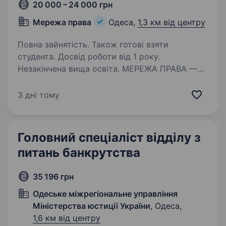
20 000 – 24 000 грн
Мережа права
Одеса,
1,3 км від центру
Повна зайнятість. Також готові взяти
студента. Досвід роботи від 1 року.
Незакінчена вища освіта. МЕРЕЖА ПРАВА —
українська юридична компанія, яка захищає
права людей у взаємодії з державою,
3 дні тому
вибудовуючи якісний, технологічний і
системний юридичний сервіс. Запрошуємо
Юриста в нашу команду! Це про вас?
Головний спеціаліст відділу з
Юридична…
питань банкрутства
35 196 грн
Одеське міжрегіональне управління
Міністерства юстиції України
, Одеса,
1,6 км від центру