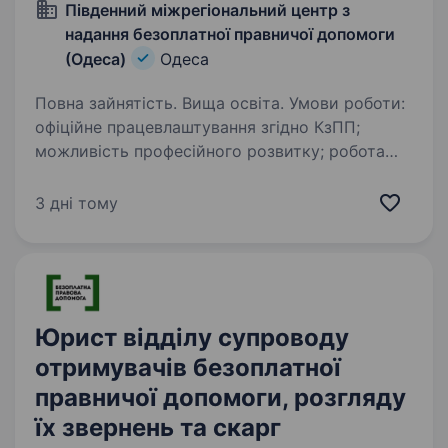
Південний міжрегіональний центр з
надання безоплатної правничої допомоги
(Одеса)
Одеса
Повна зайнятість. Вища освіта. Умови роботи:
офіційне працевлаштування згідно КзПП;
можливість професійного розвитку; робота
у затишному офісі; графік роботи: понеділок —
п’ятниця з 8.00 до 17.00 год. Посадові
3 дні тому
обов’язки: брати…
Юрист відділу супроводу
отримувачів безоплатної
правничої допомоги, розгляду
їх звернень та скарг