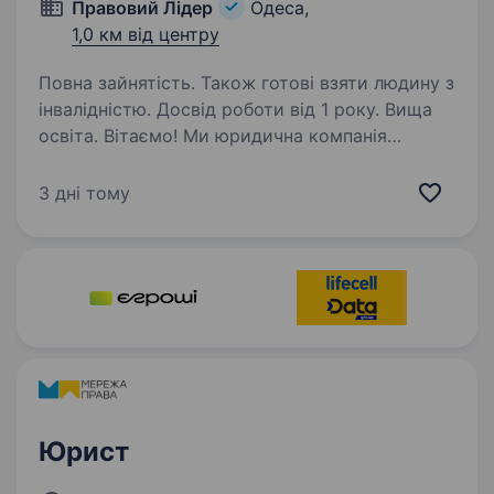
Правовий Лідер
Одеса,
1,0 км від центру
Повна зайнятість. Також готові взяти людину з
інвалідністю. Досвід роботи від 1 року. Вища
освіта. Вітаємо! Ми юридична компанія
«Правовий Лідер». Ми багатогалузева
організація, тому нам потрібні Ваші знання,
3 дні тому
вміння та навички! Юристи та адвокати
надають безкоштовні консультації з усіх
галузей права. Ми готові…
Юрист