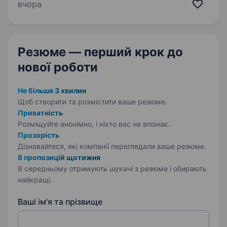
технологічний і системний юридичний сервіс.
вчора
Шукаємо старшого юриста, який стане
стратегічним партнером…
Резюме — перший крок
до
нової роботи
Не більше 3 хвилин
Щоб створити та розмістити ваше
резюме.
Приватність
Розміщуйте анонімно, і ніхто вас не впізнає.
Прозорість
Дізнавайтеся, які компанії переглядали ваше резюме.
8 пропозицій щотижня
В середньому отримують шукачі з резюме і обирають
найкращі.
Ваші ім'я та прізвище