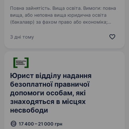
Повна зайнятість. Вища освіта. Вимоги: повна
вища, або неповна вища юридична освіта
(бакалавр) за фахом право або економіка;
знання законодавства України, зокрема
Кодексу України з процедур банкрутства;
3 дні тому
навички роботи з нормативно-правовими…
Юрист відділу надання
безоплатної правничої
допомоги особам, які
знаходяться в місцях
несвободи
17 400 – 21 000 грн