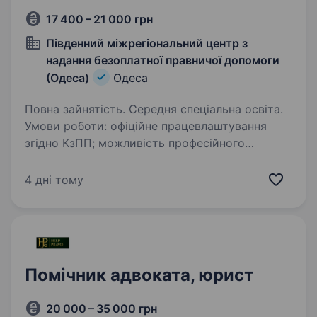
17 400 – 21 000 грн
Південний міжрегіональний центр з
надання безоплатної правничої допомоги
(Одеса)
Одеса
Повна зайнятість. Середня спеціальна освіта.
Умови роботи: офіційне працевлаштування
згідно КзПП; можливість професійного
розвитку; графік роботи: понеділок — п’ятниця
з 8.00 до 17.00 год. робота у затишному офісі .
4 дні тому
Посадові обов’язки: брати…
Помічник адвоката, юрист
20 000 – 35 000 грн