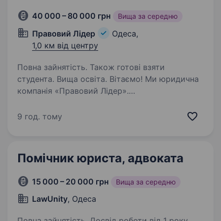
40 000 – 80 000 грн
Вища за середню
Правовий Лідер
Одеса,
1,0 км від центру
Повна зайнятість. Також готові взяти
студента. Вища освіта. Вітаємо! Ми юридична
компанія «Правовий Лідер».
Ми багатогалузева організація, тому нам
потрібні Ваші знання, вміння та навички!
9 год. тому
Юристи та адвокати надають безкоштовні
консультації з усіх галузей права. Ми готові…
Помічник юриста, адвоката
15 000 – 20 000 грн
Вища за середню
LawUnity
, Одеса
Повна зайнятість. Досвід роботи від 1 року.