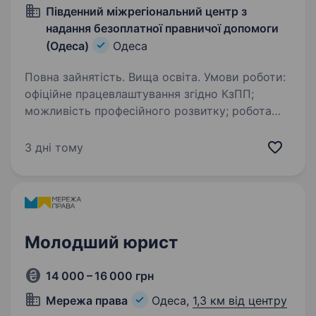
Південний міжрегіональний центр з
надання безоплатної правничої допомоги
(Одеса)
Одеса
Повна зайнятість. Вища освіта. Умови роботи:
офіційне працевлаштування згідно КзПП;
можливість професійного розвитку; робота
у затишному офісі; графік роботи: понеділок —
п’ятниця з 8.00 до 17.00 год. Посадові
3 дні тому
обов’язки: брати…
Молодший юрист
14 000 – 16 000 грн
Мережа права
Одеса,
1,3 км від центру