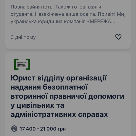
Повна зайнятість. Також готові взяти
студента. Незакінчена вища освіта. Привіт! Ми,
українська юридична компанія «МЕРЕЖА
ПРАВА», яка є лідером в сегменті юридичної
роботи з воєнними силовими структурами
3 дні тому
та має понад 10 напрямків допомоги
цивільному населенню. За 4 роки ми маємо:
90 000+…
Юрист відділу організації
надання безоплатної
вторинної правничої допомоги
у цивільних та
адміністративних справах
17 400 – 21 000 грн