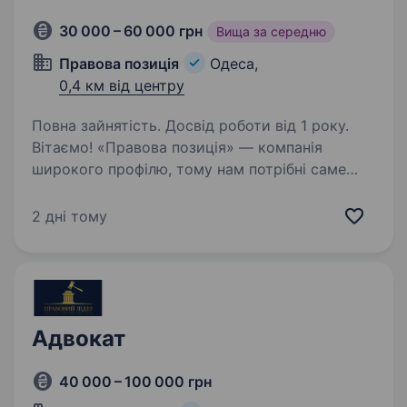
30 000 – 60 000 грн
Вища за середню
Правова позиція
Одеса,
0,4 км від центру
Повна зайнятість. Досвід роботи від 1 року.
Вітаємо! «Правова позиція» — компанія
широкого профілю, тому нам потрібні саме
твої знання, вміння та навички. Чудова
можливість отримати унікальний досвід
2 дні тому
та реалізувати себе як спеціаліста. Гідні умови
праці та лояльне…
Адвокат
40 000 – 100 000 грн