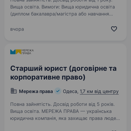
Вища освіта. Вимоги: Вища юридична освіта
(диплом бакалавра/магістра або навчання
на останніх курсах) Знання процесуального
законодавства України (КАС, ЦПК, ГПК, КПК,
вчора
КУпАП) Грамотна українська мова, вміння
юридично та логічно…
Старший юрист (договірне та
корпоративне право)
Мережа права
Одеса,
1,7 км від центру
Повна зайнятість. Досвід роботи від 5 років.
Вища освіта. МЕРЕЖА ПРАВА — українська
юридична компанія, яка захищає права людей
у взаємодії з державою, вибудовуючи якісний,