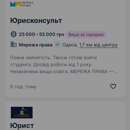
Юрисконсульт
25 000 – 55 000 грн
Вища за середню
Мережа права
Одеса,
1,7 км від центру
Повна зайнятість. Також готові взяти
студента. Досвід роботи від 1 року.
Незакінчена вища освіта. МЕРЕЖА ПРАВА —
українська юридична компанія, яка захищає
права людей у взаємодії з державою,
8 год. тому
вибудовуючи якісний, технологічний і
системний юридичний сервіс. Запрошуємо
Юрисконсульта в нашу команду! Ми шукаємо
людину,…
Юрист