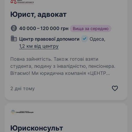
Юрист, адвокат
40 000 – 120 000 грн
Вища за середню
Центр правової допомоги
Одеса,
1,2 км від центру
Повна зайнятість. Також готові взяти
студента, людину з інвалідністю, пенсіонера.
Вітаємо! Ми юридична компанія «ЦЕНТР
ПРАВОВОЇ ДОПОМОГИ». Юристи та адвокати
надають безкоштовні юридичні консультації
2 дні тому
з усіх галузей права, захищають права клієнтів
та допомагають вирішити питання в межах
правового…
Юрисконсульт