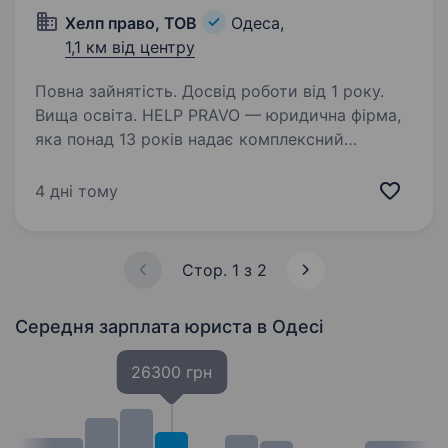
Хелп право, ТОВ
Одеса,
1,1 км від центру
Повна зайнятість. Досвід роботи від 1 року.
Вища освіта. HELP PRAVO — юридична фірма,
яка понад 13 років надає комплексний
юридичний супровід українському та
міжнародному бізнесу. (https://help-
4 дні тому
pravo.com.ua/uk/) Основні напрями нашої
роботи: корпоративне право; податкове…
Стор. 1 з 2
Середня зарплата юриста
в Одесі
26300 грн