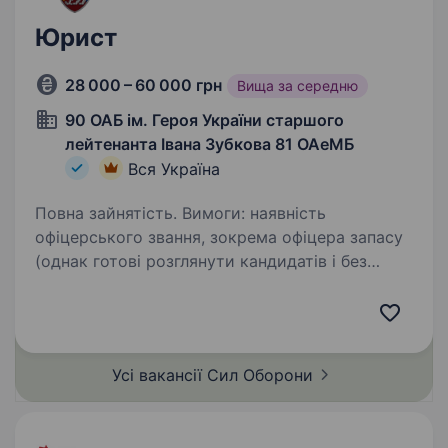
Юрист
28 000 – 60 000 грн
Вища за середню
90 ОАБ ім. Героя України старшого
лейтенанта Івана Зубкова 81 ОАеМБ
Вся Україна
Повна зайнятість. Вимоги: наявність
офіцерського звання, зокрема офіцера запасу
(однак готові розглянути кандидатів і без
офіцерського звання) повна вища юридична
освіта (спеціаліст/магістр за спеціальністю
«право») дисциплінованість,…
Усі вакансії Сил
Оборони