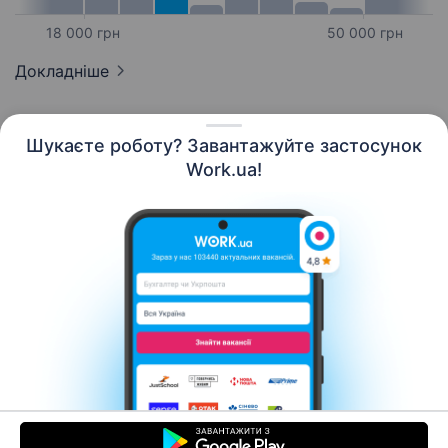
18 000 грн
50 000 грн
Докладніше
Шукаєте роботу? Завантажуйте застосунок
Work.ua!
Українська
Ресурси
Контакти
Про нас
Кар’єра
Новини Work.ua
Допомога
Умови використання
Роботодавцю