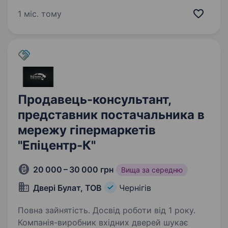
та комплектуючих. Ми шукаємо підмогу у
1 міс. тому
відділ продажу до нашої команди — активну…
Продавець-консультант,
представник постачальника в
мережу гіпермаркетів
"Епіцентр-К"
20 000 – 30 000 грн
Вища за середню
Двері Булат, ТОВ
Чернігів
Повна зайнятість. Досвід роботи від 1 року.
Компанія-виробник вхідних дверей шукає