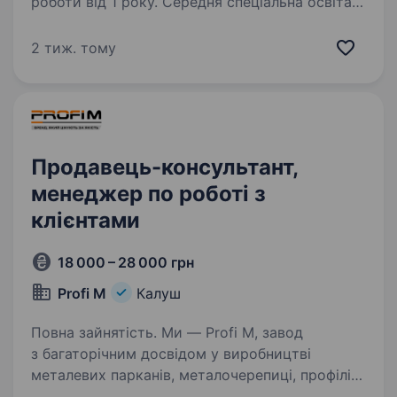
роботи від 1 року. Середня спеціальна освіта.
Компанія «Аbwehr-Україна» — завод виробник
по виготовленню метелевих та міжкімнатних
2 тиж. тому
дверей № 1 — запрошує на роботу менеджера
з продажу для роботи у мережі магазину
Епіцентр К Ми шукаємо активного, уважного і
надійного…
Продавець-консультант,
менеджер по роботі з
клієнтами
18 000 – 28 000 грн
Profi M
Калуш
Повна зайнятість. Ми — Profі M, завод
з багаторічним досвідом у виробництві
металевих парканів, металочерепиці, профілів
для гіпсокартонних конструкцій