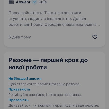
Abwehr
Київ
Повна зайнятість. Також готові взяти
студента, людину з інвалідністю. Досвід
роботи від 1 року. Середня спеціальна освіта.
Компанія «Аbwehr-Україна» — завод виробник
по виготовленню метелевих та міжкімнатних
6 днів тому
дверей — запрошує на роботу менеджера
з продажу для роботи у мережі магазину
Епіцентр К Ми шукаємо активного, уважного і
Резюме — перший крок
до
надійного…
нової роботи
Не більше 3 хвилин
Щоб створити та розмістити ваше
резюме.
Приватність
Розміщуйте анонімно, і ніхто вас не впізнає.
Прозорість
Дізнавайтеся, які компанії переглядали ваше резюме.