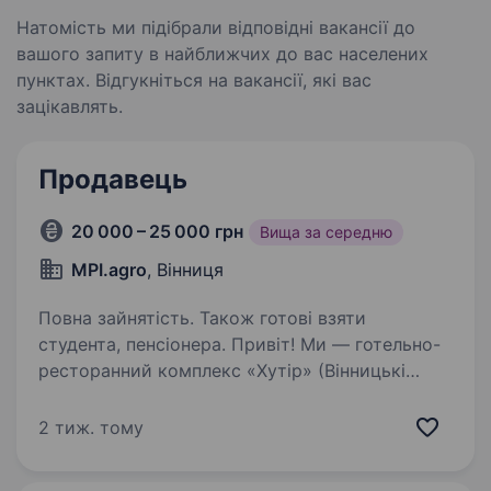
Натомість ми підібрали відповідні вакансії до
вашого запиту в найближчих до вас населених
пунктах. Відгукніться на вакансії, які вас
зацікавлять.
Продавець
20 000 – 25 000 грн
Вища за середню
MPI.agro
, Вінниця
Повна зайнятість. Також готові взяти
студента, пенсіонера. Привіт! Ми — готельно-
ресторанний комплекс «Хутір» (Вінницькі
Хутори, Котляревського 61). Наша команда
росте і розвивається, тому ми шукаємо
2 тиж. тому
енергійного та відповідального продавця
у наш продуктовий магазин. Чим…