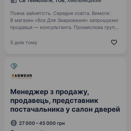
СВ Технологія, ТОВ
, Хмельницький
Повна зайнятість. Середня освіта. Вимоги:
В магазин «Все Для Зварювання» запрошуємо
продавця — консультанта. Промислова група
товарів — інструмент, абразиви, електроди,
зварювальне обладнання, засоби захисту
5 днів тому
та спецодяг. Умови роботи: …
Менеджер з продажу,
продавець, представник
постачальника у салон дверей
27 000 – 45 000 грн