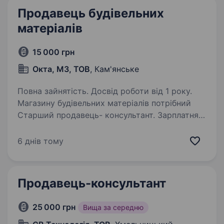
Продавець будівельних
матеріалів
15 000 грн
Окта, МЗ, ТОВ
, Кам'янське
Повна зайнятість. Досвід роботи від 1 року.
Магазину будівельних матеріалів потрібний
Старший продавець- консультант. Зарплатня:
ставка 15000+ % від продажу.
Місцезнаходження магазину в районі площі
6 днів тому
ДМК. Вимоги: вміння користуватися
компьютерною технікою;…
Продавець-консультант
25 000 грн
Вища за середню