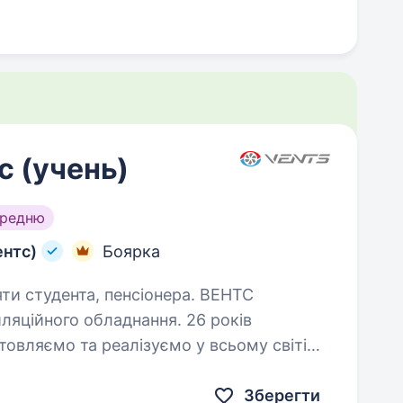
 (учень)
ередню
ентс)
Боярка
студента, пенсіонера. ВЕНТС
иляційного обладнання. 26 років
овляємо та реалізуємо у всьому світі
 дозволяють людям дихати свіжим
Зберегти