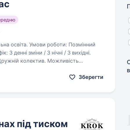
ас
ередню
к
роботи: Позмінний
кових змін (за бажанням). Перспектива…
в
Зберегти
ах під тиском