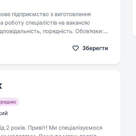
а роботу спеціалістів на вакансію
альність, порядність. Обов’язки:
Зберегти
к
ередню
кий
и спеціалізуємося