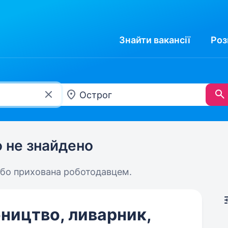
Знайти
вакансії
Роз
ю не знайдено
або прихована роботодавцем.
ництво, ливарник,