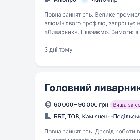
Повна зайнятість. Велике промислове підприємство з виготовлення
алюмінієвого профілю, запрошує н
«Ливарник». Навчаємо. Вимоги: відповід
робота з піччю плавління. …
3 дні тому
Головний ливарни
60 000 – 90 000 грн
Вища за с
ББТ, ТОВ
, Кам'янець-Подільсь
Повна зайнятість. Досвід роботи від 2 років. Привіт! М