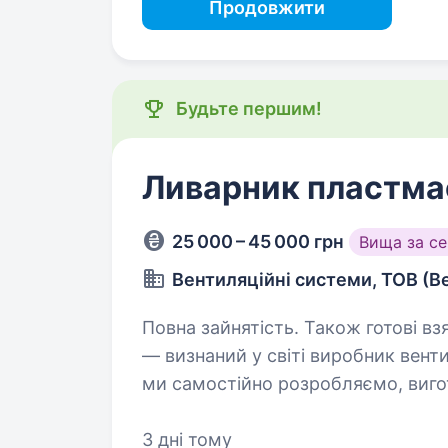
Продовжити
Будьте першим!
Ливарник пластмас
25 000 – 45 000 грн
Вища за с
Вентиляційні системи, ТОВ (В
Повна зайнятість. Також готові взяти 
— визнаний у світі виробник вент
ми самостійно розробляємо, вигот
високотехнологічні рішення, які
повітрям…
3 дні тому