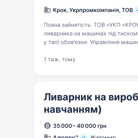
Крок, Укрпромкомпанія, ТОВ
Повна зайнятість. ТОВ «УКП «КРОК» запрошуємо до нашої команди
ливарника на машинах під тиском
у твої обов’язки: Управління машинами для ливарного виробництва під
тиском. Контроль якості лиття…
1 тиж. тому
Ливарник на вироб
навчанням)
35 000 – 40 000 грн
Алюпро™
Житомир