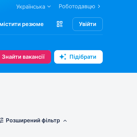
Роботодавцю
Українська
містити
резюме
Увійти
Знайти вакансії
Підібрати
Розширений фільтр