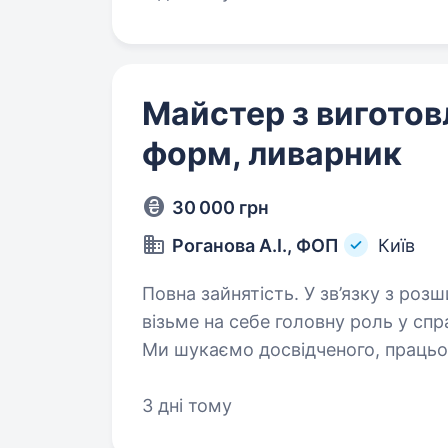
Майстер з виготов
форм, ливарник
30 000 грн
Роганова А.І., ФОП
Київ
Повна зайнятість. У зв’язку з розширенням шукаємо члена команди, який
візьме на себе головну роль у сп
Ми шукаємо досвідченого, працьов
розвиватися, багато навчатися,…
3 дні тому