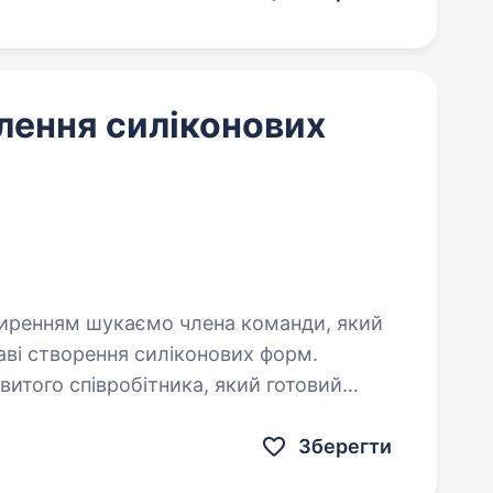
лення силіконових
раві створення силіконових форм.
итого співробітника, який готовий
Зберегти