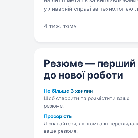
на литті металів за виплавлюван
у ливарній справі за технологіє
та хочеш працювати в стабільній 
4 тиж. тому
Резюме — перший
до нової роботи
Не більше 3 хвилин
Щоб створити та розмістити ваше
резюме.
Прозорість
Дізнавайтеся, які компанії переглядал
ваше резюме.