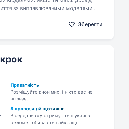
ими моделями. Якщо ти маєш досвід
ю лиття за виплавлюваними моделями
команді професіоналів…
Зберегти
 крок
Приватність
Розміщуйте анонімно, і ніхто вас не
впізнає.
8 пропозицій щотижня
и
В середньому отримують шукачі з
резюме і обирають найкращі.