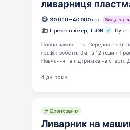
ливарниця пластм
30 000 – 40 000 грн
Вища за с
Прес-полiмер, ТзОВ
Луць
Повна зайнятість. Середня спеціальна освіта. Умови 
графік роботи. Зміна 12 годин. Графік: 3 денні зміни / 3 нічні / 3 вихідні.
Навчання та підтримка на старті. Дружній колектив. Можливість
додат
4 дні тому
Бронювання
Ливарник на машин