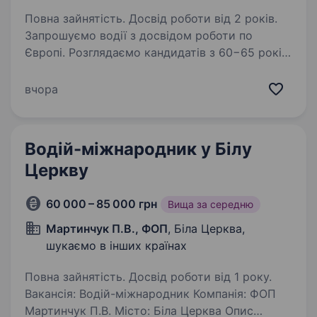
Повна зайнятість. Досвід роботи від 2 років.
Запрошуємо водії з досвідом роботи по
Європі. Розглядаємо кандидатів з 60−65 років.
CZ Чехія. Оплата: Ставка 1100 євро + 50 евро
добові(дієта). Також є бонуси та виплати за
вчора
єкономію палива. Маршрути водіїв:…
Водій-міжнародник у Білу
Церкву
60 000 – 85 000 грн
Вища за середню
Мартинчук П.В., ФОП
, Біла Церква,
шукаємо в інших країнах
Повна зайнятість. Досвід роботи від 1 року.
Вакансія: Водій-міжнародник Компанія: ФОП
Мартинчук П.В. Місто: Біла Церква Опис