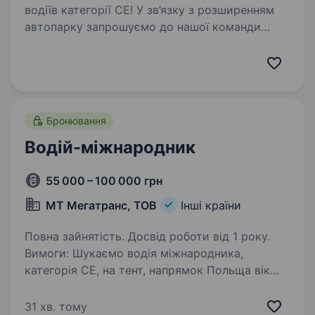
водіїв категорії СЕ! У зв’язку з розширенням
автопарку запрошуємо до нашої команди
відповідальних водіїв категорії СЕ.
Ми пропонуємо: Заробітну плату від 2700 €.
Сучасний автопарк. …
Бронювання
Водій-міжнародник
55 000 – 100 000 грн
МТ Мегатранс, ТОВ
Інші країни
Повна зайнятість. Досвід роботи від 1 року.
Вимоги: Шукаємо водія міжнародника,
категорія CE, на тент, напрямок Польща вік
24−45 років, надаємо бронювання Умови
роботи: Детальніше по телефону
31 хв. тому