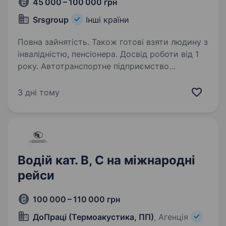
45 000 – 100 000 грн
Srsgroup
Інші країни
Повна зайнятість. Також готові взяти людину з
інвалідністю, пенсіонера. Досвід роботи від 1
року. Автотранспортне підприємство
запрошує Водія міжнародника категорії Е -з
досвідом роботи на рефрежираторах
3 дні тому
по маршруту: Україна-Європа-Україна, Турція,
Греція, Франція, Італія… Необхідні документи 1.
Трудова Книжка…
Водій кат. B, C на міжнародні
рейси
100 000 – 110 000 грн
ДоПраці (Термоакустика, ПП)
, Агенція