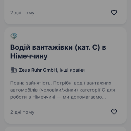
компанії: ФОП Мартинчук П.В. — компанія,
що спеціалізується на міжнародних вантажних
2 дні тому
перевезеннях. Ми забезпечуємо високоякісний
сервіс…
Водій вантажівки (кат. C) в
Німеччину
Zeus Ruhr GmbH
, Інші країни
Повна зайнятість. Потрібні водії вантажних
автомобілів (чоловіки/жінки) категорії C для
роботи в Німеччині — ми допомагаємо
з оформленням візи та забезпеченням житлом!
Ми є прямим роботодавцем (не кадровою
2 дні тому
агенцією) та пропонуємо…