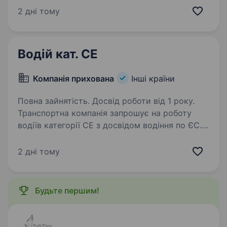
Вимоги: права водія кат.В стаж водіння від 2
2 дні тому
років вміння користуватися GPS фізично
здорові, без шкідливих звичок. Умови: графік…
Водій кат. СЕ
Компанія прихована
Інші країни
Повна зайнятість. Досвід роботи від 1 року.
Транспортна компанія запрошує на роботу
водіїв категорії CE з досвідом водіння по ЄС.
Місцезнаходження компанії — Варшава.
ВИМОГИ: Досвід роботи за категорією CE від
2 дні тому
6 місяців; Код 95(пластик); Чіп-карта;…
Будьте першим!