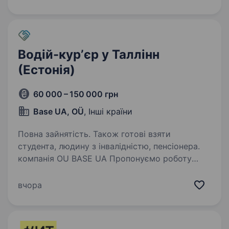
Водій-курʼєр у Таллінн
(Естонія)
60 000 – 150 000 грн
Base UA, OÜ
, Інші країни
Повна зайнятість. Також готові взяти
студента, людину з інвалідністю, пенсіонера.
компанія OU BASE UA Пропонуємо роботу
водієм-кур'єром на автомобілі компанії, в
місті Таллінн, Естонія. Заробітна плата від 1500
вчора
€ — виплата кожні 2 тижні. Компанія
забезпечує: транспортним засобом, мобільним
зв’язком,…