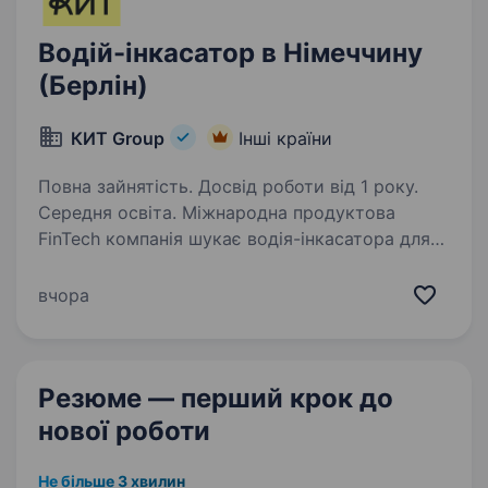
Водій-інкасатор в Німеччину
(Берлін)
КИТ Group
Інші країни
Повна зайнятість. Досвід роботи від 1 року.
Середня освіта. Міжнародна продуктова
FinTech компанія шукає водія-інкасатора для
роботи в Берліні Що потрібно: Водійські права
категорії B (C буде перевагою) Досвід водіння
вчора
та впевненість за кермом Німецька мова —
рівень…
Резюме — перший крок
до
нової роботи
Не більше 3 хвилин