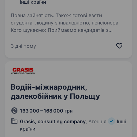
Інші країни
Повна зайнятість. Також готові взяти
студента, людину з інвалідністю, пенсіонера.
Кого шукаємо: Приймаємо кандидатів з
інвалідністю, багатодітних батьків та всіх хто
має право на виїзд закордон Після навчання —
3 дні тому
працевлаштування спочатку в Польщі, а після
легалізації документів — на міжнародні…
Водій-міжнародник,
далекобійник у Польщу
163 000 – 168 000 грн
Grasis, consulting company
, Агенція
Інші
країни