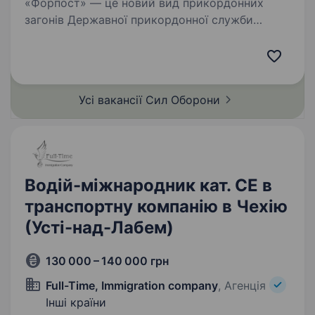
«Форпост» — це новий вид прикордонних
загонів Державної прикордонної служби
України, які відзначаються особливим
організаційним підходом та функціональним
призначенням. Новостворені загони…
Усі вакансії Сил
Оборони
Водій-міжнародник кат. СЕ в
транспортну компанію в Чехію
(Усті-над-Лабем)
130 000 – 140 000 грн
Full-Time, Immigration company
, Агенція
Інші країни