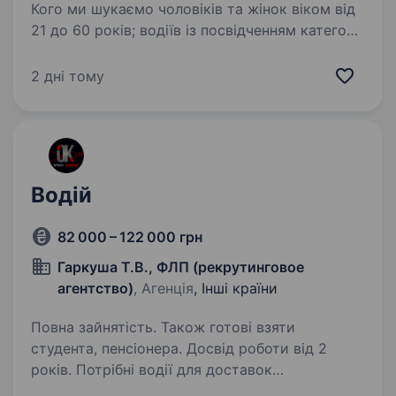
Кого ми шукаємо чоловіків та жінок віком від
21 до 60 років; водіїв із посвідченням категорії
D; відповідальних, дисциплінованих
кандидатів, які бажають працювати; знання
2 дні тому
чеської мови буде перевагою, але…
Водій
82 000 – 122 000 грн
Гаркуша Т.В., ФЛП (рекрутинговое
агентство)
, Агенція
, Інші країни
Повна зайнятість. Також готові взяти
студента, пенсіонера. Досвід роботи від 2
років. Потрібні водії для доставок
та перевезення замовлень у м.Прага, Чехія.