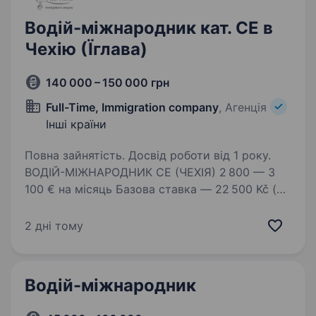
Водій-міжнародник кат. СЕ в
Чехію (Їглава)
140 000 – 150 000 грн
Full-Time, Immigration company
, Агенція
Інші країни
Повна зайнятість. Досвід роботи від 1 року.
ВОДІЙ-МІЖНАРОДНИК CE (ЧЕХІЯ) 2 800 — 3
100 € на місяць Базова ставка — 22 500 Kč (
930 €). Добові — 50−55 € на день (залежно
від країни, зазвичай 1 500 -1 650 € на місяць).
2 дні тому
Доплата за роботу у вихідні — 8 000…
Водій-міжнародник