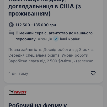
доглядальниця в США (з
проживанням)
112 500 – 135 000 грн
Сімейний сервіс, агентство домашнього
персоналу
, Агенція
Інші країни
Повна зайнятість. Досвід роботи від 2 років.
Середня спеціальна освіта. Умови роботи:
Заробітна плата від 2 500 $/місяць (залежно
від досвіду та освіти). Робота в штаті
Вірджинія (Charlottesville), приблизно 2,5
4 дні тому
години від Вашингтона. Роботодавець оплачує
переліт. Надається безкоштовне…
Робочий на ферму у