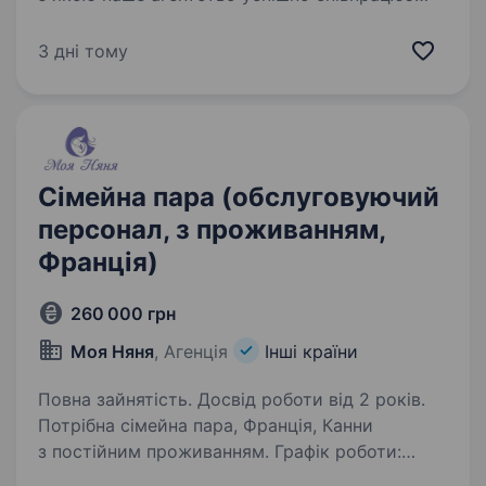
понад 12 років. Роботодавець забезпечує
комфортні умови проживання (окрема
3 дні тому
кімната), якісне харчування та поважне
ставлення до персоналу…
Сімейна пара (обслуговуючий
персонал, з проживанням,
Франція)
260 000 грн
Моя Няня
, Агенція
Інші країни
Повна зайнятість. Досвід роботи від 2 років.
Потрібна сімейна пара, Франція, Канни
з постійним проживанням. Графік роботи:
з проживанням + вихідні. Коли сім'я