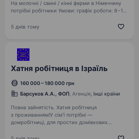
На молочні / свині / кінні ферми в Німеччину
потрібні робітники Умови: графік роботи: 8−10
годин на день; 5−6 днів на тиждень, є
можливість працювати у вихідні дні; оплата
5 днів тому
погодинна: від 10 євро/год.; у середньому,…
Хатня робітниця в Ізраїль
160 000 – 180 000 грн
Барсуков А.А., ФОП
, Агенція
, Інші країни
Повна зайнятість. Хатня робітниця
з проживанням!У сім'ї потрібні —
домробітниці, для простих домівкових
обов’язків. Умови роботи: Графік роботи: 6 днів
на тиждень, вихідний за згодою! Оплата:
5 днів тому