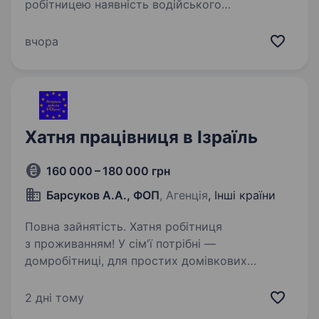
робітницею наявність водійського
посвідчення, закордонного паспорту
та медогляду спритна, активна, охайна Умови
вчора
роботи: транспортні витрати та проживання
за рахунок…
Хатня працівниця в Ізраїль
160 000 – 180 000 грн
Барсуков А.А., ФОП
, Агенція
, Інші країни
Повна зайнятість. Хатня робітниця
з проживанням! У сім'ї потрібні —
домробітниці, для простих домівкових
обов’язків. Умови роботи: Графік роботи: 6 днів
на тиждень, вихідний за згодою! Оплата:
2 дні тому
3500−3900$ Харчування та проживання…