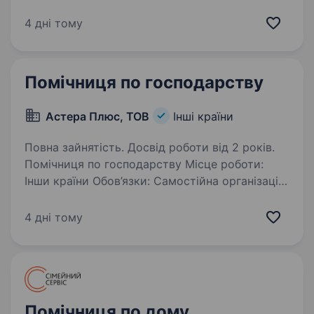
Графік: вахта 1,5/1,5 місяці Заробітна плата:
2500 € / місяць Обовʼязки: Прання одягу
4 дні тому
та текстилю Прасування Прибирання Вимоги:
…
Помічниця по господарству
Астера Плюс, ТОВ
Інші країни
Повна зайнятість. Досвід роботи від 2 років.
Помічниця по господарству Місце роботи:
Інши країни Обов’язки: Самостійна організація
робочого процесу щодо утримання будинку
в чистоті та забезпечення належних умов
4 дні тому
життя власників (прання, прасування,
прибирання,…
Помічниця по дому,