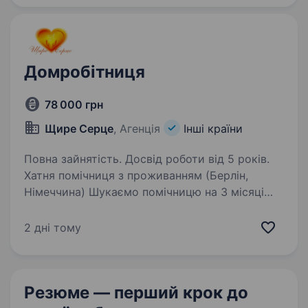
Домробітниця
78 000 грн
Щире Серце
, Агенція
Інші країни
Повна зайнятість. Досвід роботи від 5 років.
Хатня помічниця з проживанням (Берлін,
Німеччина) Шукаємо помічницю на 3 місяці
вахти (початок — кінець серпня 2026 року).
У майбутньому можлива довгострокова
2 дні тому
співпраця за графіком: 3 місяці роботи / 3
місяці відпочинку…
Резюме — перший крок
до