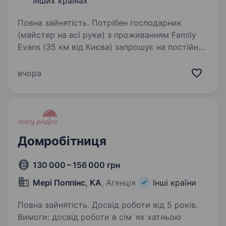
інших країнах
Повна зайнятість. Потрібен господарник
(майстер на всі руки) з проживанням Family
Evans (35 км від Києва) запрошує на постійну
роботу відповідального працівника для
догляду за територією комплексу. Заробітна
вчора
плата — 40000 грн/місяць…
Домробітниця
130 000 – 156 000 грн
Мері Поппінс, КА
, Агенція
Інші країни
Повна зайнятість. Досвід роботи від 5 років.
Вимоги: досвід роботи в сім`ях хатньою