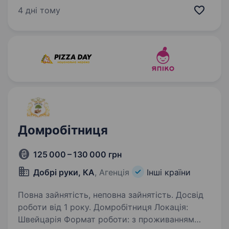
з'їжджається і вся в зборі, то графік
4 дні тому
ненормований. В цей момент наймають
додатковий персонал —…
Домробітниця
125 000 – 130 000 грн
Добрі руки, КА
, Агенція
Інші країни
Повна зайнятість, неповна зайнятість. Досвід
роботи від 1 року. Домробітниця Локація:
Швейцарія Формат роботи: з проживанням