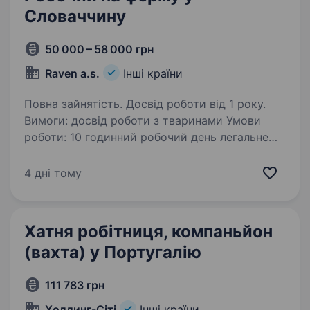
Словаччину
50 000 – 58 000 грн
Raven a.s.
Інші країни
Повна зайнятість. Досвід роботи від 1 року.
Вимоги: досвід роботи з тваринами Умови
роботи: 10 годинний робочий день легальне
працевлаштування в Словаччині, безкоштовне
проживання, робимо ВНЖ, ПМЖ, соціальний
4 дні тому
пакет Обов’язки: Догляд за тваринами…
Хатня робітниця, компаньйон
(вахта) у Португалію
111 783 грн
Холдинг-Сіті
Інші країни