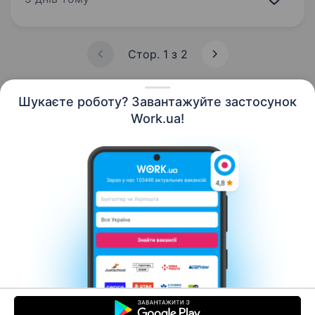
3500−3900$ Харчування та проживання…
Стор. 1 з 2
Шукаєте роботу? Завантажуйте застосунок
Work.ua!
Українська
Ресурси
Контакти
Про нас
Кар’єра
Новини Work.ua
Допомога
Умови використання
Роботодавцю