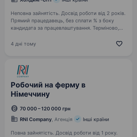
Неповна зайнятість. Досвід роботи від 2 років.
Прямий працедавець, без сплати % з боку
кандидата за працевлаштування. Терміново,
виїзд 10−12 серпня!!! Знаходимося в пошуку
милосердної та відповідальної людини для
4 дні тому
жінки з України в дивовижному місті
Португалії…
Робочий на ферму в
Німеччину
70 000 – 120 000 грн
RNI Company
, Агенція
Інші країни
Повна зайнятість. Досвід роботи від 1 року.