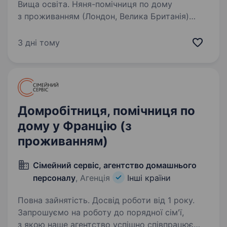
Вища освіта. Няня-помічниця по дому
з проживанням (Лондон, Велика Британія)
Шукаємо няню-помічницю по дому в родину,
яка живе в центрі Лондона. Оформлюємо
3 дні тому
спонсорство і всі документи для переїзду.
Розглядаємо співпрацю на довгу…
Домробітниця, помічниця по
дому у Францію (з
проживанням)
Сімейний сервіс, агентство домашнього
персоналу
, Агенція
Інші країни
Повна зайнятість. Досвід роботи від 1 року.
Запрошуємо на роботу до порядної сім'ї,
з якою наше агентство успішно співпрацює