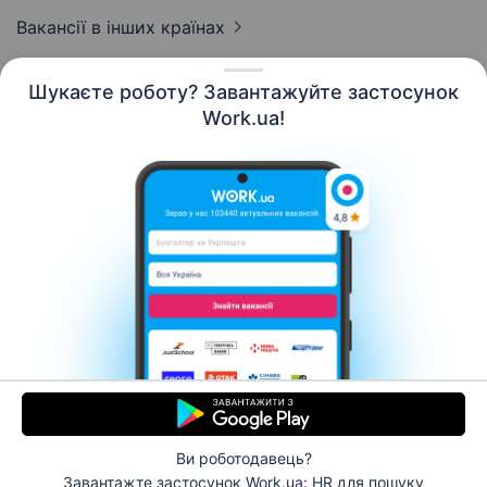
Вакансії
в інших країнах
Шукаєте роботу? Завантажуйте застосунок
Work.ua!
Українська
Ресурси
Контакти
Про нас
Кар’єра
Новини Work.ua
Допомога
Умови використання
Роботодавцю
Ви роботодавець?
© 2006–2026 Work.ua. Сервіс пошуку роботи №1 в
Завантажте застосунок Work.ua: HR
для пошуку