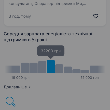
консультант, Оператор підтримки Ми,
компанія Starnet, провайдер інтернет-послуг у
місті Павлоград, Дніпропетровській області,
3 год. тому
шукаємо енергійних та мотивованих
кандидатів на посаду…
Середня зарплата спеціаліста технічної
підтримки
в Україні
32200 грн
19 000 грн
51 000 грн
Докладніше