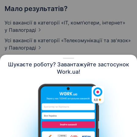
Мало результатів?
Усі вакансії в категорії «IT, комп'ютери, інтернет»
у Павлограді
Усі вакансії в категорії «Телекомунікації та зв'язок»
у Павлограді
Шукаєте роботу? Завантажуйте застосунок
Work.ua!
Українська
Ресурси
Контакти
Про нас
Кар’єра