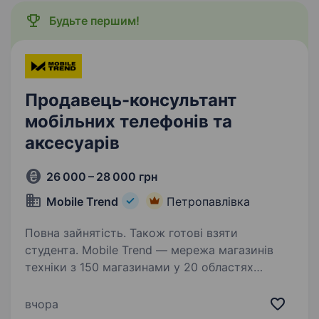
Будьте першим!
Продавець-консультант
мобільних телефонів та
аксесуарів
26 000 – 28 000 грн
Mobile Trend
Петропавлівка
Повна зайнятість. Також готові взяти
студента. Mobile Trend — мережа магазинів
техніки з 150 магазинами у 20 областях
України та командою 500 співробітників.
Більше про нас — mobiletrend.com
вчора
Ми пропонуємо: Оплачуване навчання — 400