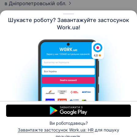
в Дніпропетровській обл.
Шукаєте роботу? Завантажуйте застосунок
Work.ua!
Українська
Ресурси
Контакти
Про нас
Кар’єра
Новини Work.ua
Допомога
Умови використання
Роботодавцю
Ви роботодавець?
© 2006–2026 Work.ua. Сервіс пошуку роботи №1 в
Завантажте застосунок Work.ua: HR
для пошуку
Україні.
працівників.