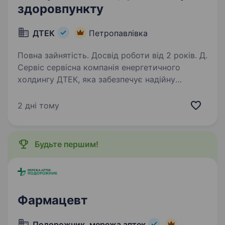
здоровпункту
ДТЕК
Петропавлівка
Повна зайнятість. Досвід роботи від 2 років. Д.
Сервіс сервісна компанія енергетичного
холдингу ДТЕК, яка забезпечує надійну
операційну підтримку бізнесам групи. Щодня
ми створюємо комфортне, ефективне
2 дні тому
та безпечне середовище для роботи тисяч
співробітників…
Будьте першим!
Фармацевт
Подорожник, мережа аптек