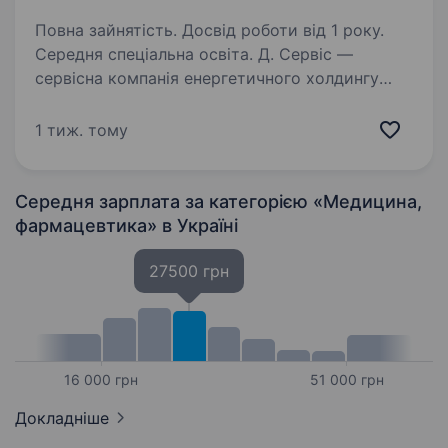
Повна зайнятість. Досвід роботи від 1 року.
Середня спеціальна освіта. Д. Сервіс —
сервісна компанія енергетичного холдингу
ДТЕК, яка забезпечує надійну операційну
підтримку бізнесам групи. Щодня
1 тиж. тому
ми створюємо комфортне, ефективне
та безпечне середовище для роботи тисяч
співробітників…
Середня зарплата за категорією «Медицина,
фармацевтика»
в Україні
27500 грн
16 000 грн
51 000 грн
Докладніше