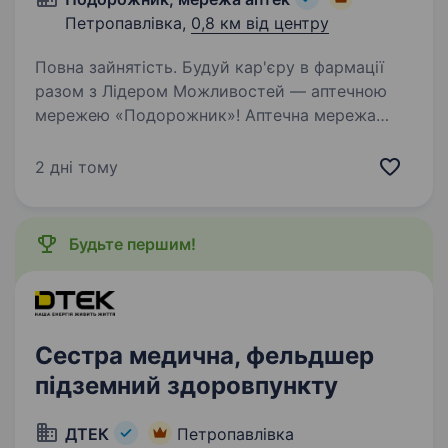
Петропавлівка,
0,8 км від центру
Повна зайнятість. Будуй кар'єру в фармації
разом з Лідером Можливостей — аптечною
мережею «Подорожник»! Аптечна мережа
«Подорожник» — це найбільша мережа аптек
в Україні, що об'єднує понад 2000 аптек і
2 дні тому
тисячі професіоналів, які щодня…
Будьте першим!
Сестра медична, фельдшер
підземний здоровпункту
ДТЕК
Петропавлівка