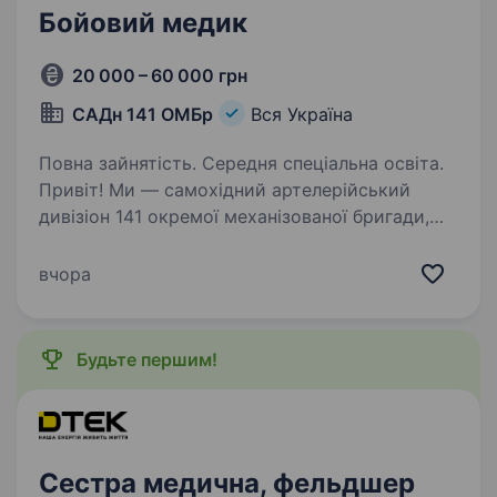
Бойовий медик
20 000 – 60 000 грн
САДн 141 ОМБр
Вся Україна
Повна зайнятість. Середня спеціальна освіта.
Привіт! Ми — самохідний артелерійський
дивізіон 141 окремої механізованої бригади,
молодий, але вже ефективний підрозділ, який
бореться за мир і безпеку України. Наше
вчора
головне завдання — захищати наших людей і
країну,…
Будьте першим!
Сестра медична, фельдшер