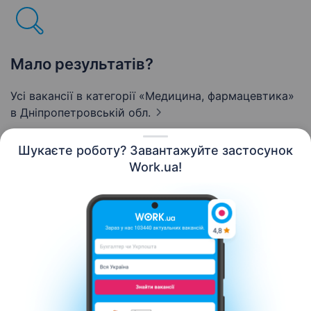
Мало результатів?
Усі вакансії в категорії «Медицина, фармацевтика»
в Дніпропетровській обл.
Шукаєте роботу? Завантажуйте застосунок
Work.ua!
Українська
Ресурси
Контакти
Про нас
Кар’єра