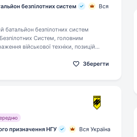
тальйон безпілотних систем
Вся
 Безпілотних Систем, головним
аження військової техніки, позицій
ними комплексами…
Зберегти
середню
ного призначення НГУ
Вся Україна