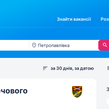
Знайти
вакансії
Роз
за 30 днів, за датою
ечового
З