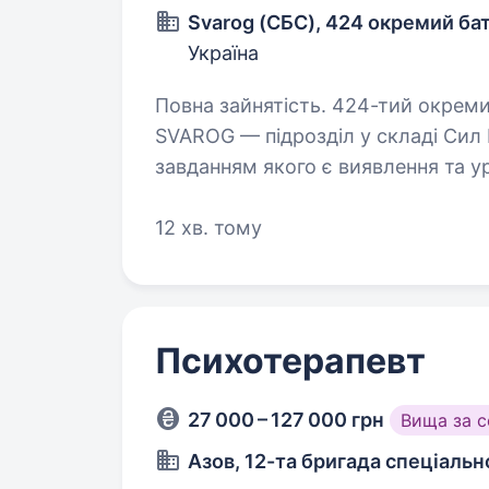
Svarog (СБС), 424 окремий ба
Україна
Повна зайнятість. 424-тий окремий батальйон безпілотних систем
SVAROG — підрозділ у складі Сил
завданням якого є виявлення та ур
та особового складу ворога різ
12 хв. тому
Психотерапевт
27 000 – 127 000 грн
Вища за 
Азов, 12-та бригада спеціаль