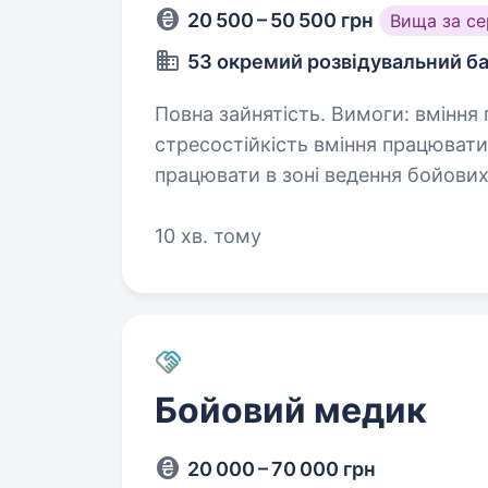
20 500 – 50 500 грн
Вища за с
53 окремий розвідувальний б
Повна зайнятість. Вимоги: вміння працювати з пакетом програм MS Office
стресостійкість вміння працювати в режимі багатозадачності готовність
працювати в зоні ведення бойових дій уважність до д
організованість,…
10 хв. тому
Бойовий медик
20 000 – 70 000 грн