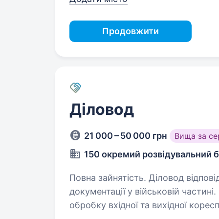
Продовжити
Діловод
21 000 – 50 000 грн
Вища за с
150 окремий розвідувальний 
Повна зайнятість. Діловод відповідає за організацію та ведення
документації у військовій частині
обробку вхідної та вихідної коресп
контроль за строками виконання