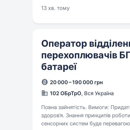
13 хв. тому
Оператор відділен
перехоплювачів БП
батареї
20 000 – 190 000 грн
102 ОБрТрО
, Вся Україна
Повна зайнятість. Вимоги: Придатність до військової служби за станом
здоров’я. Знання принципів роботи перехоплювачів БПЛА та відповідних
сенсорних систем буде перевагою. Висока концентрація уваги, здатні