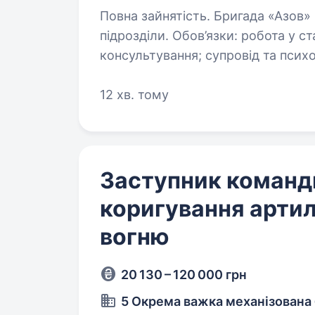
Повна зайнятість. Бригада «Азов» НГУ шукає фахівців в батальйони та інші
підрозділи. Обов’язки: робота у стаціонарі бригади; очне та онлайн
консультування; супровід та психотерапевтичне втручання військовим
зокрема із ГСР,…
12 хв. тому
Заступник команд
коригування артил
вогню
20 130 – 120 000 грн
5 Окрема важка механізована