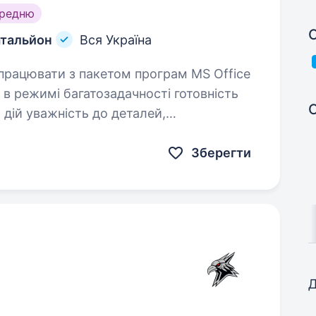
ередню
С
атальйон
Вся Україна
еталей,
Зберегти
Д