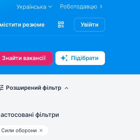
Роботодавцю
Українська
містити
резюме
Увійти
Знайти вакансії
Підібрати
Розширений фільтр
астосовані фільтри
Сили оборони