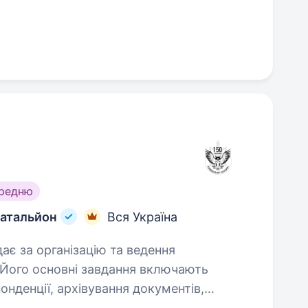
ередню
батальйон
Вся Україна
. Його основні завдання включають
онденції, архівування документів,
…