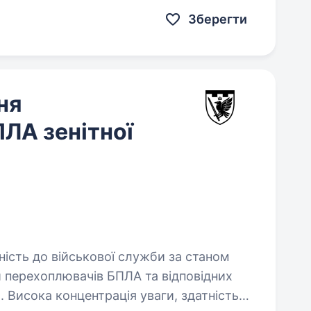
Зберегти
ня
ЛА зенітної
сть