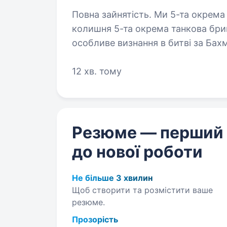
Повна зайнятість. Ми 5-та окрема важка механізована бригада ЗСУ,
колишня 5-та окрема танкова бриг
особливе визнання в битві за Бах
стратегічно важливі позиції…
12 хв. тому
Резюме — перший
до нової роботи
Не більше 3 хвилин
Щоб створити та розмістити ваше
резюме.
Прозорість