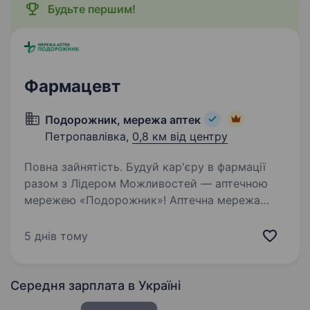
Будьте першим!
Фармацевт
Подорожник, мережа аптек
Петропавлівка,
0,8 км від центру
Повна зайнятість. Будуй кар'єру в фармації
разом з Лідером Можливостей — аптечною
мережею «Подорожник»! Аптечна мережа
«Подорожник» — це найбільша мережа аптек
в Україні, що об'єднує понад 2000 аптек і
5 днів тому
тисячі професіоналів, які щодня…
Середня зарплата
в Україні