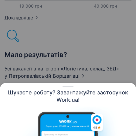
19 000 грн
40 000 грн
Докладніше
Мало результатів?
Усі вакансії в категорії «Логістика, склад, ЗЕД»
у Петропавлівській Борщагівці
Шукаєте роботу? Завантажуйте застосунок
Work.ua!
Українська