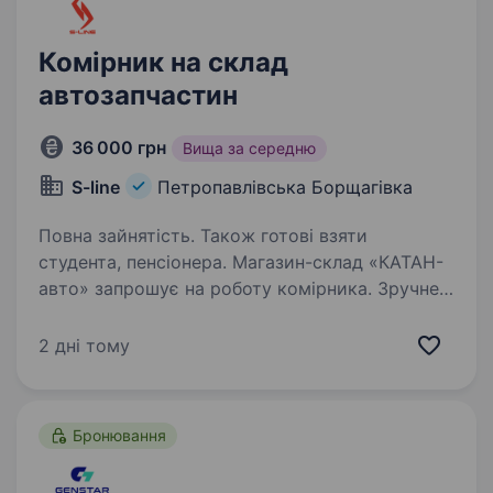
Комірник на склад
автозапчастин
36 000 грн
Вища за середню
S-line
Петропавлівська Борщагівка
Повна зайнятість. Також готові взяти
студента, пенсіонера. Магазин-склад «КАТАН-
авто» запрошує на роботу комірника. Зручне
розташування: Петропавлівська Борщагівка,
вул. Козацька 77А. (Біля шпалерного ринку).
2 дні тому
ЩО МИ ПРОПОНУЄМО: Зарплата: 36 000 грн
на руки, перший (випробувальний)…
Бронювання