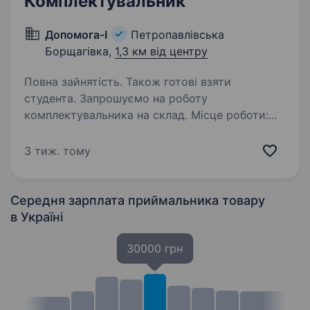
Комплектувальник
Допомога-I
Петропавлівська
Борщагівка,
1,3 км від центру
Повна зайнятість. Також готові взяти
студента. Запрошуємо на роботу
комплектувальника на склад. Місце роботи:
Петропавлівська Борщагівка, вул. Полтавська,
30 Графік роботи: Пн-Чт: 09:00−17:30 Пт:
3 тиж. тому
09:00−17:00 Обов’язки: пакування товару
комплектування…
Середня зарплата приймальника товару
в Україні
30000 грн