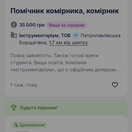
Помічник комірника, комірник
35 000 грн
Вища за середню
Інструментаріум, ТОВ
Петропавлівська
Борщагівка,
1,7 км від центру
Повна зайнятість. Також готові взяти
студента. Вища освіта. Компанія
«Інструментаріум», що є офіційним дилером
Bosch, Makita, Metabo, Husqvarna, Al-Ko,
DeWalt, та ін., і є лідером з продажу
1 тиж. тому
електроінструменту, обладнання та садової
техніки на ринку України, запрошує до своєї…
Будьте першим!
Бронювання