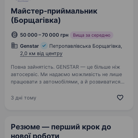
Майстер-приймальник
(Борщагівка)
50 000 – 70 000 грн
Вища за середню
Genstar
Петропавлівська Борщагівка,
2,0 км від центру
Повна зайнятість. GENSTAR — це більше ніж
автосервіс. Ми надаємо можливість не лише
працювати з автомобілями, а й розвиватися
професійно. Компанія активно зростає і
підтримує кар'єрні амбіції своїх працівників.
3 дні тому
Наша команда — головна…
Резюме — перший крок
до
нової роботи