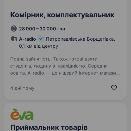
Комірник, комплектувальник
28 000 – 30 000 грн
A-radio
Петропавлівська Борщагівка,
0,1 км від центру
Повна зайнятість. Також готові взяти
студента, людину з інвалідністю. Середня
освіта. A-radio — це нішевий інтернет магазин,
який спеціалізується на продажі радіотоварів
та електроніки. Основні напрямки діяльності:
4 дні тому
Радіотехніка. Електроніка. Компоненти зв’язку.
У зв’язку з розширенням штату…
Приймальник товарів