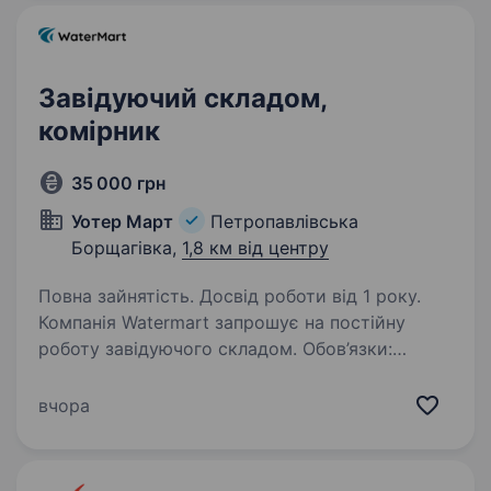
(Туреччина, Італія, Польща);…
Завідуючий складом,
комірник
35 000 грн
Уотер Март
Петропавлівська
Борщагівка,
1,8 км від центру
Повна зайнятість. Досвід роботи від 1 року.
Компанія Watermart запрошує на постійну
роботу завідуючого складом. Обов’язки:
прийом, розміщення і розвантаження товарів;
ведення обліку в 1С 8; комплектація, видача
вчора
та пакування товарів для відправок; …