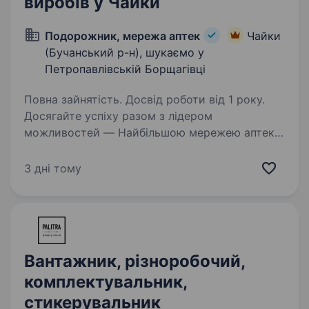
виробів у Чайки
Подорожник, мережа аптек
Чайки
(Бучанський р-н), шукаємо у
Петропавлівській Борщагівці
Повна зайнятість. Досвід роботи від 1 року.
Досягайте успіху разом з лідером
можливостей — Найбільшою мережею аптек
«Подорожник». У зв’язку із розширенням
штату шукаємо кандидатів на посаду
3 дні тому
Комірник, які приєднаються до команди
«Подорожник» у с. Чайки, Петропавлівська…
Вантажник, різноробочий,
комплектувальник,
стикерувальник