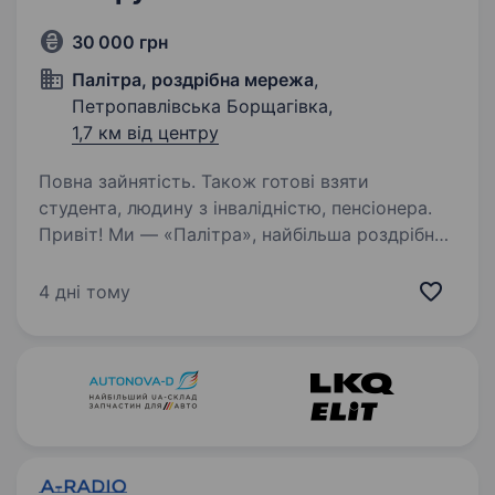
30 000 грн
Палітра, роздрібна мережа
,
Петропавлівська Борщагівка,
1,7 км від центру
Повна зайнятість. Також готові взяти
студента, людину з інвалідністю, пенсіонера.
Привіт! Ми — «Палітра», найбільша роздрібна
мережа професійної косметики в Україні, яка
вже понад 27 років допомагає людям
4 дні тому
відкривати нові грані краси та стилю. Наша
команда — це люди, які люблять свою справу
і…