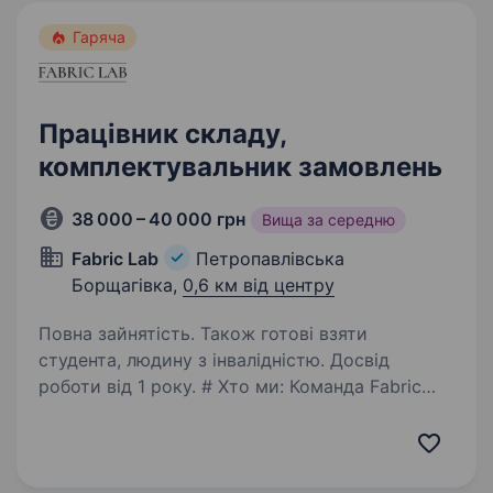
Гаряча
Працівник складу,
комплектувальник замовлень
38 000 – 40 000 грн
Вища за середню
Fabric Lab
Петропавлівська
Борщагівка,
0,6 км від центру
Повна зайнятість. Також готові взяти
студента, людину з інвалідністю. Досвід
роботи від 1 року. # Хто ми: Команда Fabric
Lab (оптовий продаж меблевих тканин для
м’яких меблів); Понад 500 виробників —
професіоналів у своїй справі; Понад 20
ексклюзивних колекцій у нашому портфелі