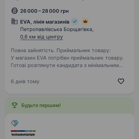
26 000 – 28 000 грн
EVA, лінія магазинів
Петропавлівська Борщагівка,
0,6 км від центру
Повна зайнятість. Приймальник товару:
У магазин EVA потрібен приймальник товару.
Готові розглянути кандидата з мінімальним
досвідом або без досвіду роботи
приймальником. Гарантуємо базові соціальні
6 днів тому
гарантії, роботу в дружньому колективі…
Будьте першим!