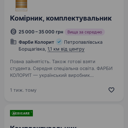
Комірник, комплектувальник
25 000 – 35 000 грн
Вища за середню
Фарби Колорит
Петропавлівська
Борщагівка,
1,1 км від центру
Повна зайнятість. Також готові взяти
студента. Середня спеціальна освіта. ФАРБИ
КОЛОРИТ — український виробник
лакофарбових матеріалів. У зв’язку
з розвитком компанії запрошуємо до команди
1 тиж. тому
Комірника на склад готової продукції. Ваші
основні завдання: прийом, розміщення
та переміщення…