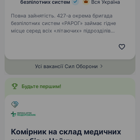
безпілотних систем
Вся Україна
Повна зайнятість. 427-а окрема бригада
безпілотних систем «РАРОГ» займає гідне
місце серед всіх «літаючих» підрозділів
Збройних Сил України за кількістю знищеної
ворожої техніки та живої сили противника.
Бригада розвивається та створює…
Усі вакансії Сил
Оборони
Будьте першим!
Комірник на склад медичних