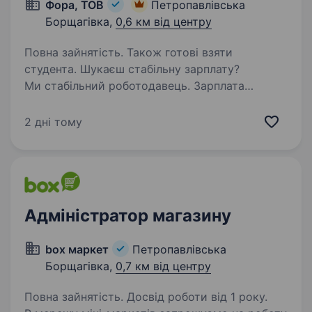
Фора, ТОВ
Петропавлівська
Борщагівка,
0,6 км від центру
Повна зайнятість. Також готові взяти
студента. Шукаєш стабільну зарплату?
Ми стабільний роботодавець. Зарплата
своєчасно! Навчаємо з нуля, щоб для Гостя
завжди була вільна каса! Можливе швидке
2 дні тому
зростання — за пів року підвищення.
Ще й поруч із домом! Запрошуємо…
Адміністратор магазину
box маркет
Петропавлівська
Борщагівка,
0,7 км від центру
Повна зайнятість. Досвід роботи від 1 року.