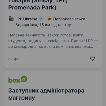
товарів (Sinsay, ТРЦ
Promenada Park)
LPP Ukraine
Петропавлівська
Борщагівка,
1,8 км від центру
Неповна зайнятість. Також готові взяти
студента, людину з інвалідністю. Привіт! LPP —
це міжнародна польська компанія, яка вже
понад 30 років успішно працює у сфері моди
та роздрібної торгівлі. Наша компанія керує
вчора
п’ятьма впізнаваними брендами: Reserved,
Cropp, House, Mohito та Sinsay…
Заступник адміністратора
магазину