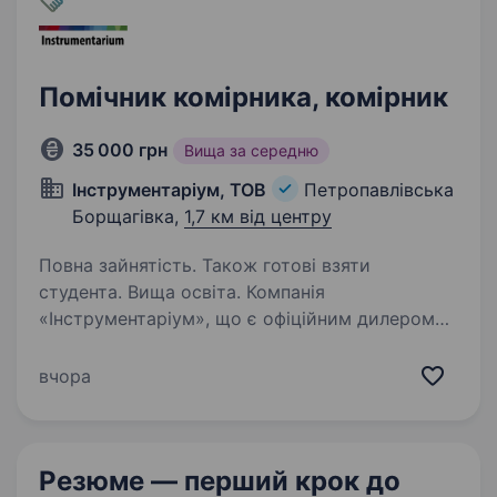
Помічник комірника, комірник
35 000 грн
Вища за середню
Інструментаріум, ТОВ
Петропавлівська
Борщагівка,
1,7 км від центру
Повна зайнятість. Також готові взяти
студента. Вища освіта. Компанія
«Інструментаріум», що є офіційним дилером
Bosch, Makita, Metabo, Husqvarna, Al-Ko,
DeWalt, та ін., і є лідером з продажу
вчора
електроінструменту, обладнання та садової
техніки на ринку України, запрошує до своєї…
Резюме — перший крок
до