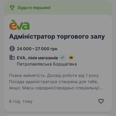
Будьте першим!
Адміністратор торгового залу
24 000 – 27 000 грн
EVA, лінія магазинів
Петропавлівська Борщагівка
Повна зайнятість. Досвід роботи від 1 року.
Посада адміністратора створена для тебе,
якщо: Маєш середню/середньо-спеціальну/
вищу освіту Раніше працював (ла)
на адміністративній посаді (торгівля) рік і
8 год. тому
більше Вмієш базово користуватись
комп’ютером…