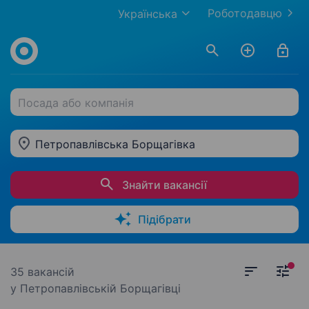
Роботодавцю
Українська
Посада або компанія
Петропавлівська Борщагівка
Знайти вакансії
Підібрати
35 вакансій
у Петропавлівській Борщагівці