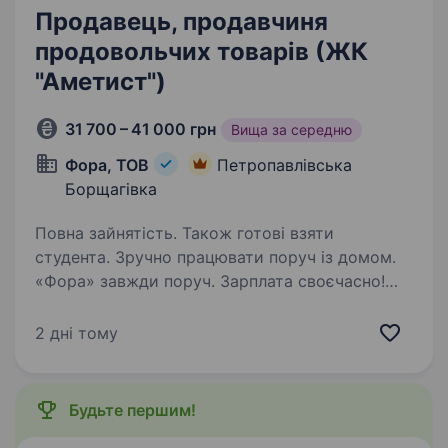
Продавець, продавчиня
продовольчих товарів (ЖК
"Аметист")
31 700 – 41 000 грн
Вища за середню
Фора, ТОВ
Петропавлівська
Борщагівка
Повна зайнятість. Також готові взяти
студента. Зручно працювати поруч із домом.
«Фора» завжди поруч. Зарплата своєчасно!
Можливе швидке зростання — за пів року
підвищення. Запрошуємо привітних продавців
2 дні тому
/ продавчинь продовольчих товарів. Навчаємо
з нуля, щоб…
Будьте першим!