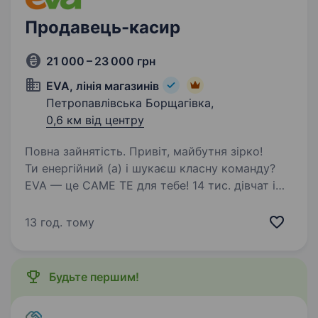
Продавець-касир
21 000 – 23 000 грн
EVA, лінія магазинів
Петропавлівська Борщагівка,
0,6 км від центру
Повна зайнятість. Привіт, майбутня зірко!
Ти енергійний (а) і шукаєш класну команду?
EVA — це САМЕ ТЕ для тебе! 14 тис. дівчат і
хлопців ВЖЕ в #EVAfamily Приєднуйся і ти!
Ми шукаємо продавця-касира, що готовий (а)
13 год. тому
поділитися пристрастю…
Будьте першим!