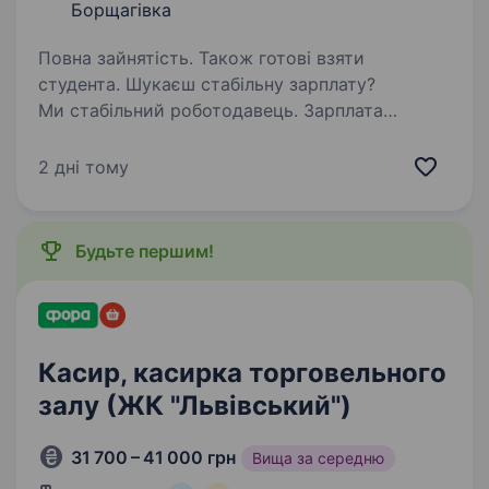
Борщагівка
Повна зайнятість. Також готові взяти
студента. Шукаєш стабільну зарплату?
Ми стабільний роботодавець. Зарплата
своєчасно! Запрошуємо привітних пекарів
піци. Навчаємо з нуля, щоб була лише смачна
2 дні тому
піца! Наша робота, потрібна людям,
бо ми забезпечуємо економічну…
Будьте першим!
Касир, касирка торговельного
залу (ЖК "Львівський")
31 700 – 41 000 грн
Вища за середню