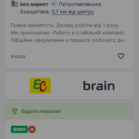
box маркет
Петропавлівська
Борщагівка,
0,7 км від центру
Повна зайнятість. Досвід роботи від 1 року.
Ми пропонуємо: Роботу в стабільній компанії;
Офіційне оформлення з першого робочого дня
Своєчасну оплату праці та можливість
впливати на свою ЗП з виплатами двічі на
вчора
місяць; Графік роботи (5/2 з 8.00 до 18.00);…
Будьте першим!