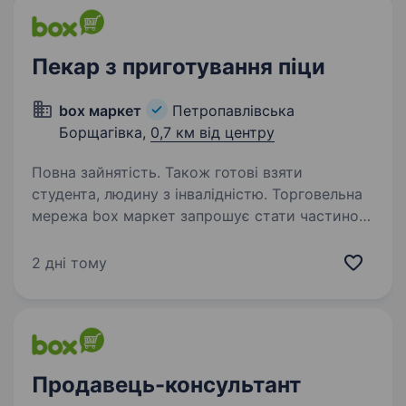
Пекар з приготування піци
box маркет
Петропавлівська
Борщагівка,
0,7 км від центру
Повна зайнятість. Також готові взяти
студента, людину з інвалідністю. Торговельна
мережа box маркет запрошує стати частиною
нашої великої команди! Будуй мрію, працюй
з командою! Ми пропонуємо: Роботу
2 дні тому
в стабільній компанії; Своєчасну оплату праці
двічі на місяць; Позмінний графік…
Продавець-консультант