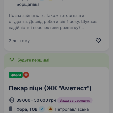
Борщагівка
Повна зайнятість. Також готові взяти
студента. Досвід роботи від 1 року. Шукаєш
надійність і перспективи розвитку?
Ми надійний роботодавець. А ще ми
динамічно розвиваємося та втілюємо
2 дні тому
інновації. Запрошуємо привітного заступника/
привітну заступницю керуючого магазину.
Працюємо, щоб завжди…
Будьте першим!
Пекар піци (ЖК "Аметист")
39 000 – 50 600 грн
Вища за середню
Фора, ТОВ
Петропавлівська