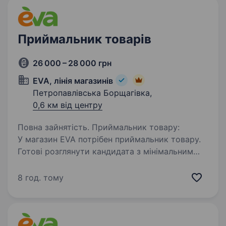
Приймальник товарів
26 000 – 28 000 грн
EVA, лінія магазинів
Петропавлівська Борщагівка,
0,6 км від центру
Повна зайнятість. Приймальник товару:
У магазин EVA потрібен приймальник товару.
Готові розглянути кандидата з мінімальним
досвідом або без досвіду роботи
приймальником. Гарантуємо базові соціальні
8 год. тому
гарантії, роботу в дружньому колективі…