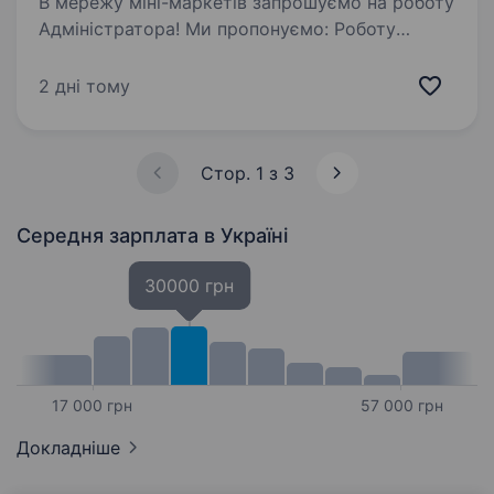
В мережу міні-маркетів запрошуємо на роботу
Адміністратора! Ми пропонуємо: Роботу
в стабільній компанії; Офіційне оформлення
з першого робочого дня Своєчасну оплату
2 дні тому
праці та можливість впливати на свою ЗП…
Стор. 1 з 3
Середня зарплата
в Україні
30000 грн
17 000 грн
57 000 грн
Докладніше