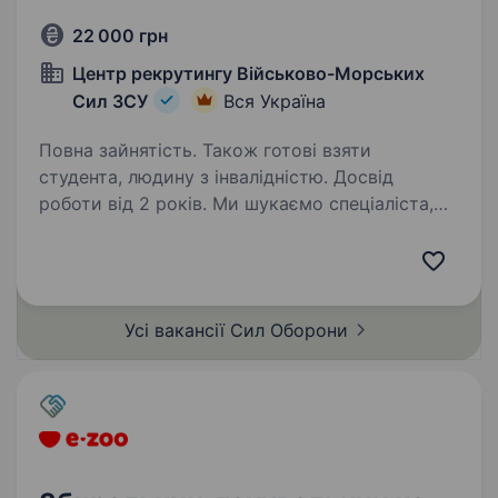
22 000 грн
Центр рекрутингу Військово-Морських
Сил ЗСУ
Вся Україна
Повна зайнятість. Також готові взяти
студента, людину з інвалідністю. Досвід
роботи від 2 років. Ми шукаємо спеціаліста,
що готовий використати свої знання у
Збройних Силах. Вакансія для особи,
шо готова підписати контракт! Основні
обов’язки: Розробка візуальних концепцій і
Усі вакансії Сил
Оборони
дизайну для друкованих агітаційних…