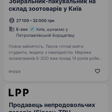
Збиральник-пакувальник на
склад зоотоварів у Київ
27 100 – 32 000 грн
E-zoo
Київ, шукаємо у
Петропавлівській Борщагівці
Повна зайнятість. Також готові взяти
студента, людину з інвалідністю. Мережа
зоомагазинів E-ZOO вже понад 14 років робить
життя і побут власників тварин всієї країни
легше і впевненіше, а їх вихованців —
вчора
здоровішими, веселішими та прикольнішими.
Доставляємо собачі, котячі та інші…
Продавець непродовольчих