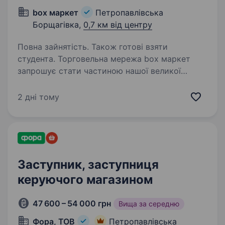
box маркет
Петропавлівська
Борщагівка,
0,7 км від центру
Повна зайнятість. Також готові взяти
студента. Торговельна мережа box маркет
запрошує стати частиною нашої великої
команди! Будуй мрію, працюй з командою!
Ми пропонуємо: Роботу в стабільній компанії;
2 дні тому
Своєчасну оплату праці — виплати двічі на
місяць; Кар'єрне…
Заступник, заступниця
керуючого магазином
47 600 – 54 000 грн
Вища за середню
Фора, ТОВ
Петропавлівська