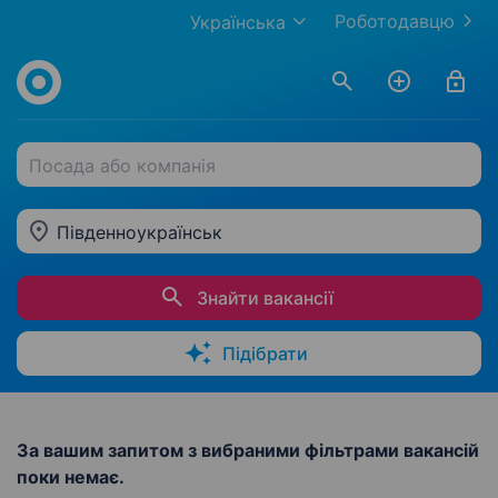
Роботодавцю
Українська
Посада або компанія
Південноукраїнськ
Знайти вакансії
Підібрати
За вашим запитом з вибраними фільтрами вакансій
поки немає.