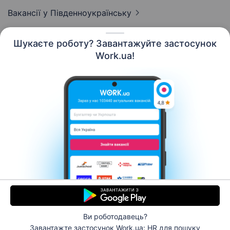
Вакансії
у Південноукраїнську
Шукаєте роботу? Завантажуйте застосунок
Work.ua!
Українська
Ресурси
Контакти
Про нас
Кар’єра
Новини Work.ua
Допомога
Умови використання
Роботодавцю
Ви роботодавець?
© 2006–2026 Work.ua. Сервіс пошуку роботи №1 в
Завантажте застосунок Work.ua: HR
для пошуку