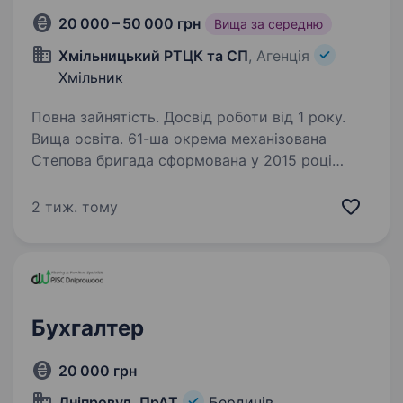
20 000 – 50 000 грн
Вища за середню
Хмільницький РТЦК та СП
, Агенція
Хмільник
Повна зайнятість. Досвід роботи від 1 року.
Вища освіта. 61-ша окрема механізована
Степова бригада сформована у 2015 році
у складі Корпусу резерву Сухопутних військ
ЗСУ. За час повномасштабного вторгнення
2 тиж. тому
окупантів брала участь у визволенні Херсону
й Херсонської області,…
Бухгалтер
20 000 грн
Дніпровуд, ПрАТ
Бердичів