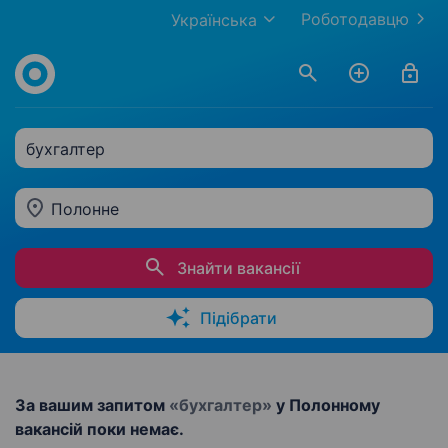
Роботодавцю
Українська
бухгалтер
Полонне
Знайти вакансії
Підібрати
За вашим запитом
«бухгалтер»
у Полонному
вакансій поки немає.