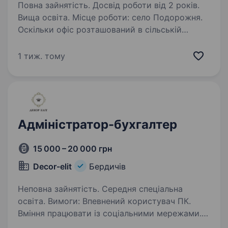
Повна зайнятість. Досвід роботи від 2 років.
Вища освіта. Місце роботи: село Подорожня.
Оскільки офіс розташований в сільській
місцевості потрібно самостійно добиратись
до місця роботи. Про компанію: Запрошуємо
1 тиж. тому
до нашої команди бухгалтера для ведення
бухгалтерського обліку…
Адміністратор-бухгалтер
15 000 – 20 000 грн
Decor-elit
Бердичів
Неповна зайнятість. Середня спеціальна
освіта. Вимоги: Впевнений користувач ПК.
Вміння працювати із соціальними мережами.
Відповідальність, уважність