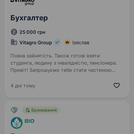
Бухгалтер
25 000 грн
Vitagro Group
Ізяслав
Повна зайнятість. Також готові взяти
студента, людину з інвалідністю, пенсіонера.
Привіт! Запрошуємо тебе стати частиною
великої та дружньої команди групи компаній
«VITAGRO NUTRITION» — лідера
4 дні тому
кормовиробництва України. Якщо ти хочеш
розвиватися у стабільній компанії, отримувати
підтримку в навчанні…
Бронювання