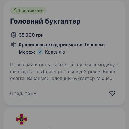
Бронювання
Головний бухгалтер
38 000 грн
Красилівське підприємство Теплових
Мереж
Красилів
Повна зайнятість. Також готові взяти людину з
інвалідністю. Досвід роботи від 2 років. Вища
освіта. Вакансія: Головний бухгалтер Місце
роботи: Красилівське підприємство Теплових
Мереж Вимоги: Вища освіта з обліку, фінансів
6 год. тому
або економіки Мінімум 2 роки досвіду роботи
на аналогічній посаді Знання податкового…