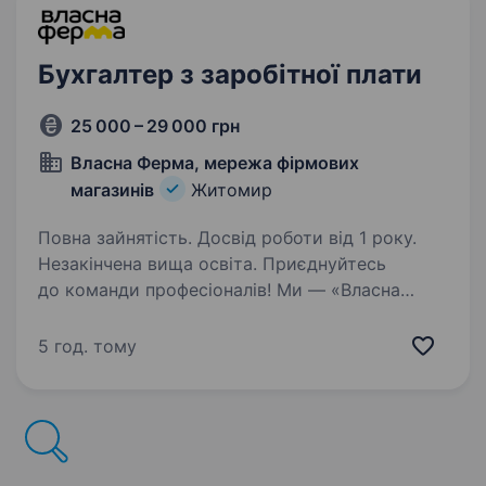
Бухгалтер з заробітної плати
25 000 – 29 000 грн
Власна Ферма, мережа фірмових
магазинів
Житомир
Повна зайнятість. Досвід роботи від 1 року.
Незакінчена вища освіта. Приєднуйтесь
до команди професіоналів! Ми — «Власна
Ферма», сучасна українська компанія, яка
поєднує власне виробництво та мережу
5 год. тому
магазинів. Розвиваємося, вдосконалюємося
та запрошуємо до команди людей, які
люблять…