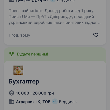
Повна зайнятість. Досвід роботи від 1 року.
Привіт! Ми — ПрАТ «Дніпровуд», провідний
український виробник інжинірингових підлог із
багаторічним досвідом та стабільною
репутацією на європейському ринку. Наша
1 год. тому
продукція цінується за якість, екологічність і
надійність…
Будьте першим!
Бухгалтер
16 000 – 26 000 грн
Аграрник і К, ТОВ
Бердичів