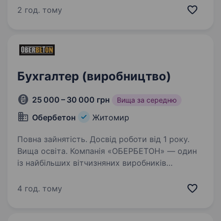
системи ISpro — програми автоматизації
2 год. тому
управлінського та бухгалтерського обліку
підприємствами різного профілю
та бюджетними установами…
Бухгалтер (виробництво)
25 000 – 30 000 грн
Вища за середню
Обербетон
Житомир
Повна зайнятість. Досвід роботи від 1 року.
Вища освіта. Компанія «ОБЕРБЕТОН» — один
із найбільших вітчизняних виробників
залізобетонних конструкцій, оголошує
конкурс на заміщення вакансії: «Бухгалтер
4 год. тому
з виробництва» (м. Житомир) Професійні
вимоги Освіта: вища або середня…