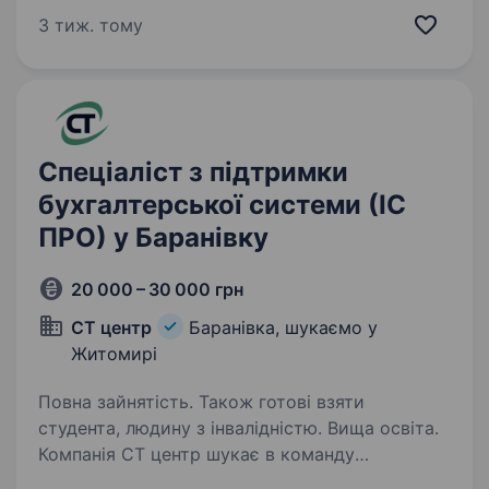
та організованість. Бажання навчатися
3 тиж. тому
та працювати в команді. Умови роботи:
графік з 9,00 до 16.00…
Спеціаліст з підтримки
бухгалтерської системи (ІС
ПРО) у Баранівку
20 000 – 30 000 грн
СТ центр
Баранівка, шукаємо у
Житомирі
Повна зайнятість. Також готові взяти
студента, людину з інвалідністю. Вища освіта.
Компанія СТ центр шукає в команду
консультанта із впровадження та підтримки