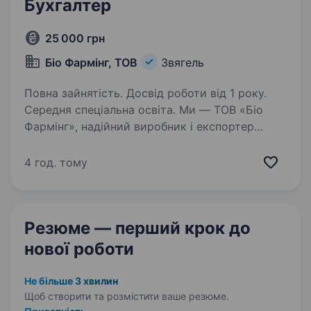
Бухгалтер
25 000 грн
Біо Фармінг, ТОВ
Звягель
Повна зайнятість. Досвід роботи від 1 року.
Середня спеціальна освіта. Ми — ТОВ «Біо
Фармінг», надійний виробник і експортер
органічної продукції з Житомирської області.
Наша компанія працює на 100% органічній
4 год. тому
основі, що відповідає найвищим стандартам.
Ми прагнемо стати провідним українським…
Резюме — перший крок
до
нової роботи
Не більше 3 хвилин
Щоб створити та розмістити ваше
резюме.