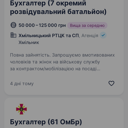
Бухгалтер (7 окремий
розвідувальний батальйон)
50 000 – 125 000 грн
Вища за середню
Хмільницький РТЦК та СП
, Агенція
Хмільник
Повна зайнятість. Запрошуємо вмотивованих
чоловіків та жінок на військову службу
за контрактом/мобілізацією на посаді
бухгалтера (2 категорії). Вимоги: суворе
дотримання військової дисципліни та Статутів
4 дні тому
ЗСУ; висока відповідальність…
Бухгалтер (61 ОмБр)