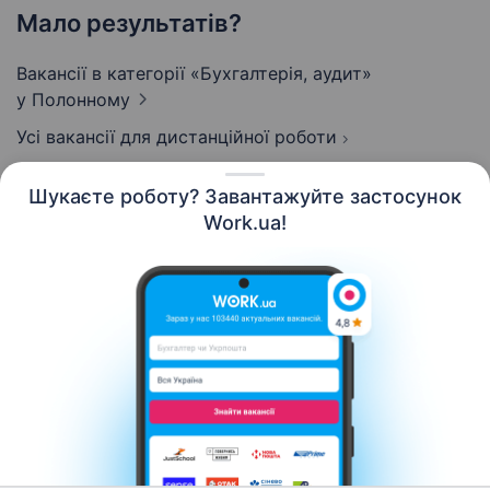
Мало результатів?
Вакансії в категорії «Бухгалтерія, аудит»
у Полонному
Усі вакансії для дистанційної роботи
Шукаєте роботу? Завантажуйте застосунок
Work.ua!
Українська
Ресурси
Контакти
Про нас
Кар’єра
Новини Work.ua
Допомога
Умови використання