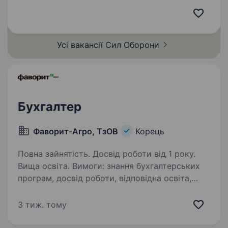
стійкість; Відповідальність, організованість
та уважність до деталей; Навички роботи…
Усі вакансії Сил
Оборони
Бухгалтер
Фаворит-Агро, ТзОВ
Корець
Повна зайнятість. Досвід роботи від 1 року.
Вища освіта. Вимоги: знання бухгалтерських
програм, досвід роботи, відповідна освіта,
порядність, відповідальність Умови роботи:
оптимальні Обов’язки: про обов’язки
3 тиж. тому
докладніше розкажемо при співбесіді