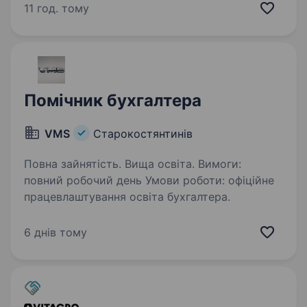
в 1С Комунікабельність та вміння працювати
11 год. тому
у команді Бажання вчитись та розвиватись
Умови роботи: Офіційне…
Помічник бухгалтера
VMS
Старокостянтинів
Повна зайнятість. Вища освіта. Вимоги:
повний робочий день Умови роботи: офіційне
працевлаштування освіта бухгалтера.
6 днів тому