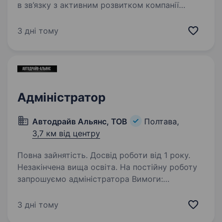
в зв’язку з активним розвитком компанії
запрошує в свою команду нових
співробітників! Зараз ми шукаємо
3 дні тому
Адміністратора ресторану! Ми пропонуємо:
гідну та стабільну заробітну…
Адміністратор
Автодрайв Альянс, ТОВ
Полтава,
3,7 км від центру
Повна зайнятість. Досвід роботи від 1 року.
Незакінчена вища освіта. На постійну роботу
запрошуємо адміністратора Вимоги:
комунікабельність; відповідальність,
пунктуальність, працелюбність; знання основ
3 дні тому
документообігу та етики ділового спілкування;