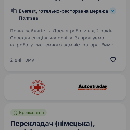
Everest, готельно-ресторанна мережа
Полтава
Повна зайнятість. Досвід роботи від 2 років.
Середня спеціальна освіта. Запрошуємо
на роботу системного адміністратора. Вимоги:
досвід роботи в IT сфері не менше 2 років;
знання програмного забезпечення
2 дні тому
та програмування; налаштування, введення
в експлуатацію, діагностика
та обслуговування…
Бронювання
Перекладач (німецька),