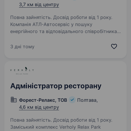
3,7 км від центру
Повна зайнятість. Досвід роботи від 1 року.
Компанія АТЛ-Автосервіс у пошуку
енергійного та відповідального співробітника
на посаду Адміністратора СТО/ Майстра
приймальника, який готовий розвиватися
3 дні тому
разом з нами! Локація: м. Полтава, Харківське
шосе, 2 Що ти будеш…
Адміністратор ресторану
Форест-Релакс, ТОВ
Полтава,
4,6 км від центру
Повна зайнятість. Досвід роботи від 1 року.
Заміський комплекс Verholy Relax Park