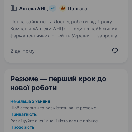
Аптека АНЦ
Полтава
Повна зайнятість. Досвід роботи від 1 року.
Компанія «Аптеки АНЦ» — один з найбільших
фармацевтичних рітейлів України — запрошує
до своєї команди Системного адміністратора/
системної адміністраторки з власним авто для
2 дні тому
забезпечення технічної підтримки аптек…
Резюме — перший крок
до
нової роботи
Не більше 3 хвилин
Щоб створити та розмістити ваше
резюме.
Приватність
Розміщуйте анонімно, і ніхто вас не впізнає.
Прозорість