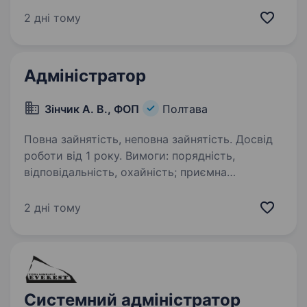
сім'ї A.S. Watson Group: найбільшої у світі
2 дні тому
мережі роздрібної торгівлі продукцією для
краси…
Адміністратор
Зінчик А. В., ФОП
Полтава
Повна зайнятість, неповна зайнятість. Досвід
роботи від 1 року. Вимоги: порядність,
відповідальність, охайність; приємна
зовнішність та грамотне українське мовлення;
досвід роботи адміністратором, у сфері
2 дні тому
обслуговування або продажів буде перевагою;
впевнений користувач…
Системний адміністратор