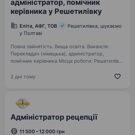
адміністратор, помічник
керівника у Решетилівку
Еліта, АФГ, ТОВ
Решетилівка, шукаємо
у Полтаві
Повна зайнятість. Вища освіта. Вакансія:
Перекладач (німецька), адміністратор,
помічник керівника Місце роботи: Решетилівка
Компанія «Еліта, АФГ, ТОВ» шукає
відповідального та ініціативного співробітника
2 дні тому
на посаду Перекладача (німецька),
адміністратора,…
Адміністратор рецепції
11 500 – 12 000 грн