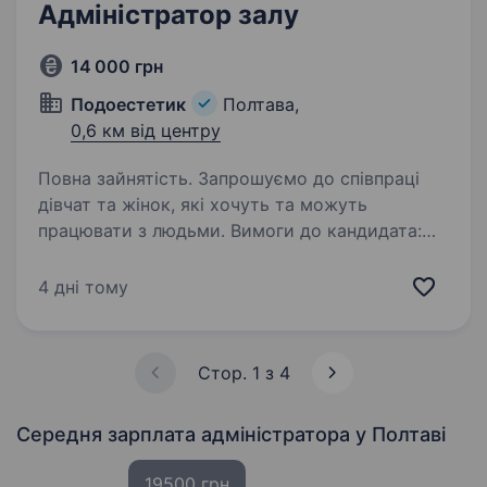
Адміністратор залу
14 000 грн
Подоестетик
Полтава,
0,6 км від центру
Повна зайнятість. Запрошуємо до співпраці
дівчат та жінок, які хочуть та можуть
працювати з людьми. Вимоги до кандидата:
емпатичність, комунікабельність, охайність,
без шкідливих звичок. Вільне володіння
4 дні тому
українською мовою,…
Стор. 1 з 4
Середня зарплата адміністратора
у Полтаві
19500 грн