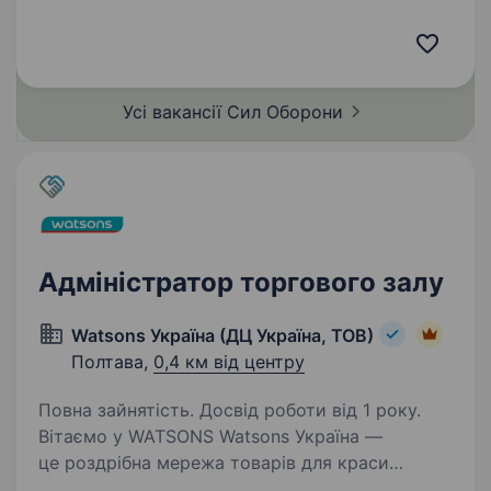
особового складу. Ми формуємось як
високопрофесійний рід військ, у якому кожен
знає свою роль, працює з технологіями
майбутнього та…
Усі вакансії Сил
Оборони
Адміністратор торгового залу
Watsons Україна (ДЦ Україна, ТОВ)
Полтава,
0,4 км від центру
Повна зайнятість. Досвід роботи від 1 року.
Вітаємо у WATSONS Watsons Україна —
це роздрібна мережа товарів для краси
та здоров’я! Чому Watsons? Частина великої