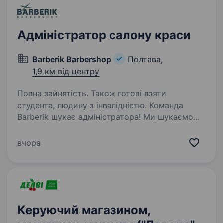
Адміністратор салону краси
Barberik Barbershop
Полтава,
1,9 км від центру
Повна зайнятість. Також готові взяти
студента, людину з інвалідністю. Команда
Barberik шукає адміністратора! Ми шукаємо
людину, яка: легко знаходить спільну мову
з людьми; уважна до деталей та відповідально
вчора
ставиться до роботи; вміє працювати
в режимі багатозадачності; не боїться…
Керуючий магазином,