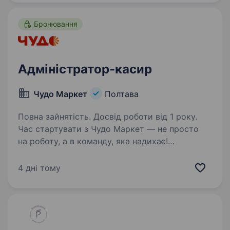
знання програми 1С8.3…
Бронювання
Адміністратор-касир
Чудо Маркет
Полтава
Повна зайнятість. Досвід роботи від 1 року.
Час стартувати з Чудо Маркет — не просто
на роботу, а в команду, яка надихає!
Ми шукаємо адміністратора-касира —
людину, яка вміє тримати все під контролем,
4 дні тому
заряджає команду позитивом і створює
порядок там, де інші…