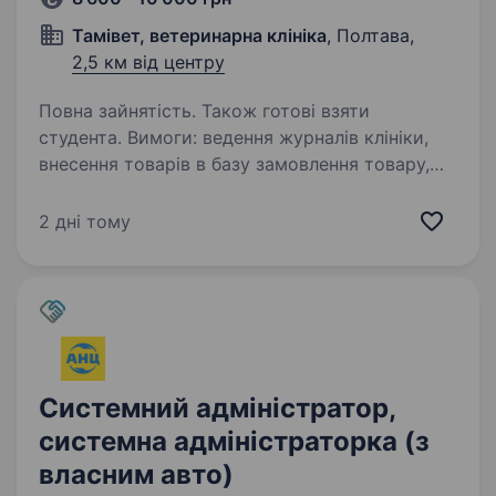
Тамівет, ветеринарна клініка
, Полтава,
2,5 км від центру
Повна зайнятість. Також готові взяти
студента. Вимоги: ведення журналів клініки,
внесення товарів в базу замовлення товару,
запис пацієнтів, за домовленістю ведення
соціальних мереж. Умови роботи: з 9 до 18
2 дні тому
з понеділка по суботу Обов’язки: ведення
журналів клініки,…
Системний адміністратор,
системна адміністраторка (з
власним авто)