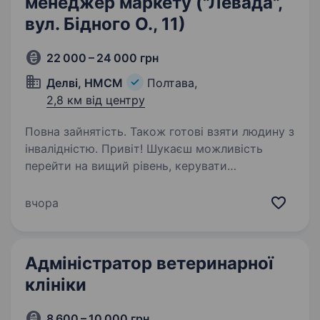
менеджер маркету ("Левада",
вул. Бідного О., 11)
22 000 – 24 000 грн
Делві, НМСМ
Полтава,
2,8 км від центру
Повна зайнятість. Також готові взяти людину з
інвалідністю. Привіт! Шукаєш можливість
перейти на вищий рівень, керувати
процесами, але боїшся потонути в обсягах
завдань великих супермаркетів? Або,
вчора
можливо, Ти маєш крутий досвід у торгівлі й
відчуваєш, що вже готовий (а)…
Адміністратор ветеринарної
клініки
8 600 – 10 000 грн