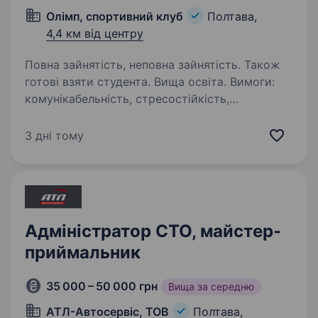
Олімп, спортивний клуб
Полтава,
4,4 км від центру
Повна зайнятість, неповна зайнятість. Також
готові взяти студента. Вища освіта. Вимоги:
комунікабельність, стресостійкість,
відкритість, прояв поваги до клієнтів
та співробітників. Умови роботи: позмінно
3 дні тому
перша зміна 7:00−14:00 друга зміна
14:00−21:00 Офіційне працевлаштування
Обов’язки: реєстрація…
Адміністратор СТО, майстер-
приймальник
35 000 – 50 000 грн
Вища за середню
АТЛ-Автосервіс, ТОВ
Полтава,