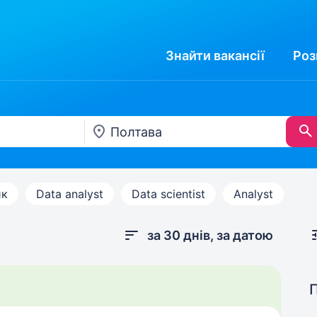
Знайти
вакансії
Роз
ик
Data analyst
Data scientist
Analyst
за 30 днів, за датою