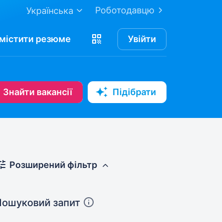
Роботодавцю
Українська
містити
резюме
Увійти
Знайти вакансії
Підібрати
Розширений фільтр
Пошуковий запит