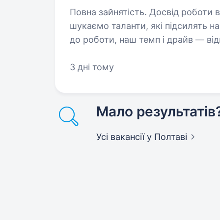
Повна зайнятість. Досвід роботи від 1 року. Ми пості
шукаємо таланти, які підсилять н
до роботи, наш темп і драйв — від
знайомитись! Дізнавайся більш д
3 дні тому
Мало результатів
Усі вакансії
у Полтаві