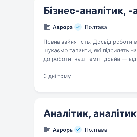
Бізнес-аналітик, -
Аврора
Полтава
Повна зайнятість. Досвід роботи від 1 року. Ми пості
шукаємо таланти, які підсилять н
до роботи, наш темп і драйв — від
знайомитись! Дізнавайся більш д
3 дні тому
Аналітик, аналіти
Аврора
Полтава