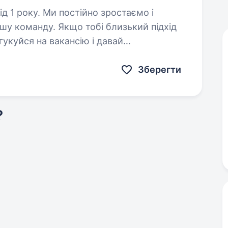
йно зростаємо і
ашу команду. Якщо тобі близький підхід
гукуйся на вакансію і давай
етальну інформацію про компанію…
Зберегти
?