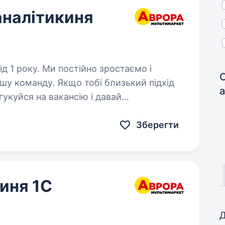
аналітикиня
йно зростаємо і
С
ашу команду. Якщо тобі близький підхід
гукуйся на вакансію і давай
етальну інформацію про компанію…
Зберегти
киня 1С
Д