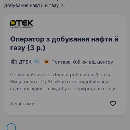
добування нафти й
газу
Оператор з добування нафти й
газу (3 р.)
ДТЕК
Полтава,
0,6 км від центру
Повна зайнятість. Досвід роботи від 1 року.
Вища освіта. ПрАТ «Нафтогазвидобування»
веде розвідку та видобуток природного газу
й газового конденсату у Полтавській області.
Компанія входить до операційного холдингу
3 дні тому
ДТЕК Нафтогаз та є найбільшим виробничим
активом. Ми знаходимось…