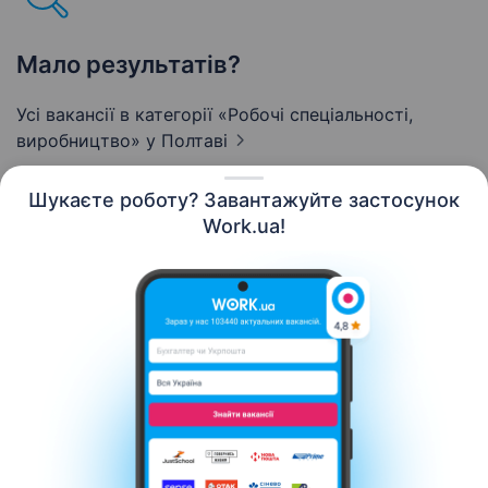
Мало результатів?
Усі вакансії в категорії «Робочі спеціальності,
виробництво»
у Полтаві
Шукаєте роботу? Завантажуйте застосунок
Work.ua!
Українська
Ресурси
Контакти
Про нас
Кар’єра
Новини Work.ua
Допомога
Умови використання