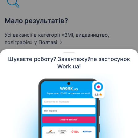
Мало результатів?
Усі вакансії в категорії «ЗМІ, видавництво,
поліграфія»
у Полтаві
Шукаєте роботу? Завантажуйте застосунок
Work.ua!
Українська
Ресурси
Контакти
Про нас
Кар’єра
Новини Work.ua
Допомога
Умови використання