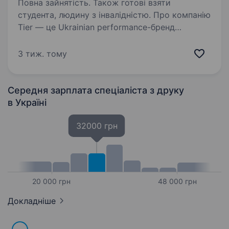
Повна зайнятість. Також готові взяти
студента, людину з інвалідністю. Про компанію
Tier — це Ukrainian performance-бренд
спортивного одягу, який виробляє
технологічний одяг для спортсменів, команд і
3 тиж. тому
активних людей. Ми базуємось у Полтаві,
маємо власне виробництво та активно
зростаємо…
Середня зарплата спеціаліста з друку
в Україні
32000 грн
20 000 грн
48 000 грн
Докладніше