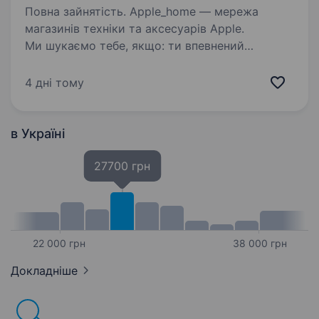
Повна зайнятість. Apple_home — мережа
магазинів техніки та аксесуарів Apple.
Ми шукаємо тебе, якщо: ти впевнений
користувач iPhone, iPad або Mac і розумієшся
на продукції Apple; любиш спілкуватися
4 дні тому
з людьми і вмієш переконувати;…
в Україні
27700 грн
22 000 грн
38 000 грн
Докладніше