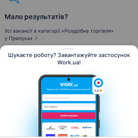
Мало результатів?
Усі вакансії в категорії «Роздрібна торгівля»
у Прилуках
Шукаєте роботу? Завантажуйте застосунок
Work.ua!
Українська
Ресурси
Контакти
Про нас
Кар’єра
Новини Work.ua
Допомога
Умови використання