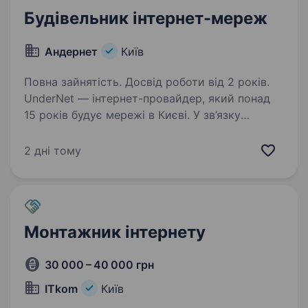
Будівельник інтернет-мереж
Андернет
Київ
Повна зайнятість. Досвід роботи від 2 років.
UnderNet — інтернет-провайдер, який понад
15 років будує мережі в Києві. У зв’язку
з розширенням шукаємо людей у бригаду для
будівництва інтернет-мереж. Зарплата: від 50
2 дні тому
000 грн стабільні виплати 2 рази на місяць…
Монтажник інтернету
30 000 – 40 000 грн
ITkom
Київ