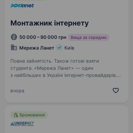
Монтажник інтернету
50 000 – 90 000 грн
Вища за середню
Мережа Ланет
Київ
Повна зайнятість. Також готові взяти
студента. «Мережа Ланет» — один
з найбільших в Україні Інтернет-провайдерів.
Наші проєкти — це розробка та впровадження
рішень у сфері телекомунікацій та потокового
вчора
відео, IP-телефонії, вебсервісів, віртуалізації
та надання…
Бронювання