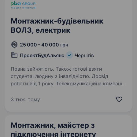
Монтажник-будівельник
ВОЛЗ, електрик
25 000 – 40 000 грн
ПроектБудАльянс
Чернігів
Повна зайнятість. Також готові взяти
студента, людину з інвалідністю. Досвід
роботи від 1 року. Телекомунікаційна компанія,
запрошує обійняти вакантну посаду
монтажника-будівельника із підключення
3 тиж. тому
телекомунікаційних та інтернет послуг, досвід
електрика буде перевагою Вимоги: Вміння
працювати з електроінструментом;…
Монтажник, майстер з
підключення інтернету