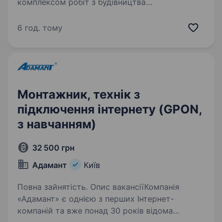
комплексом робіт з будівництва
та обслуговування телекомунікаційних мереж
«Домашній інтернет» Компанії Київстар.
6 год. тому
Що потрібно робити: Монтаж
та налагодження…
Монтажник, технік з
підключення інтернету (GPON,
з навчанням)
32 500 грн
Адамант
Київ
Повна зайнятість. Опис вакансіїКомпанія
«Адамант» є однією з перших Інтернет-
компаній та вже понад 30 років відома