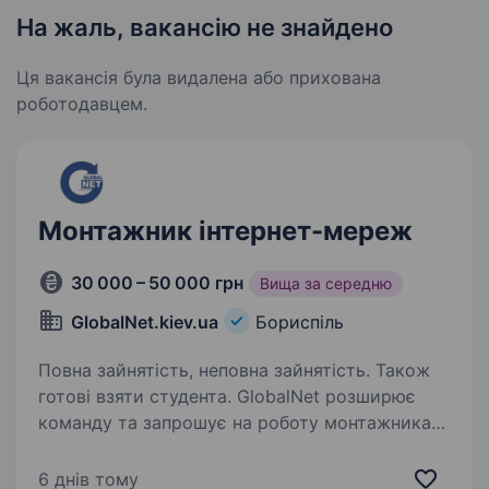
На жаль, вакансію не знайдено
Ця вакансія була видалена або прихована
роботодавцем.
Монтажник інтернет-мереж
30 000 – 50 000 грн
Вища за середню
GlobalNet.kiev.ua
Бориспіль
Повна зайнятість, неповна зайнятість. Також
готові взяти студента. GlobalNet розширює
команду та запрошує на роботу монтажника
інтернет-мереж.Ми пропонуємо: конкурентну
та стабільну заробітну плату; можливість
6 днів тому