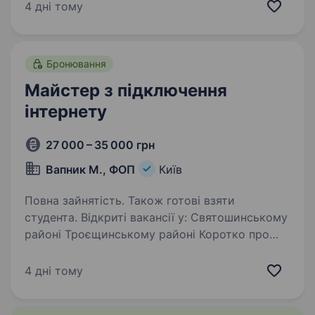
кабелю встановлення оптичних боксів буріння
4 дні тому
отворів встановлення…
Бронювання
Майстер з підключення
інтернету
27 000 – 35 000 грн
Вапник М., ФОП
Київ
Повна зайнятість. Також готові взяти
студента. Відкриті вакансії у: Святошинському
районі Троєщинському районі Коротко про
вакансію: Графік: 4/2. Досвід: Не обов’язковий
(навчаємо, заробляєте з 1-го дня стажування).
4 дні тому
Розглядаємо можливість бронювання…