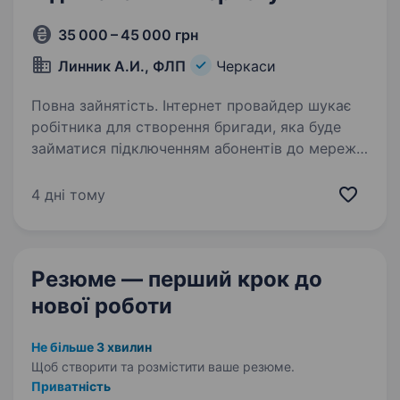
35 000 – 45 000 грн
Линник А.И., ФЛП
Черкаси
Повна зайнятість. Інтернет провайдер шукає
робітника для створення бригади, яка буде
займатися підключенням абонентів до мережі
інтернет та їх обслуговуванням . Вимоги:
Освіта — середньо-спеціальна, вища,
4 дні тому
незакінчена вища; Бажано…
Резюме — перший крок
до
нової роботи
Не більше 3 хвилин
Щоб створити та розмістити ваше
резюме.
Приватність