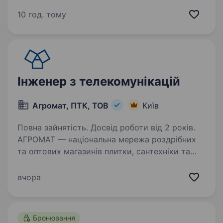
на телекомунікаційному ринку України.
Технічна база Адамант може забезпечити
10 год. тому
реалізацію будь-яких проектів в області…
Інженер з телекомунікацій
Агромат, ПТК, ТОВ
Київ
Повна зайнятість. Досвід роботи від 2 років.
АГРОМАТ — національна мережа роздрібних
та оптових магазинів плитки, сантехніки та
підлогових покриттів, беззаперечний лідер
українського ринку у своєму сегменті.
вчора
Ми допомагаємо клієнтам створювати стильні
та функціональні…
Бронювання