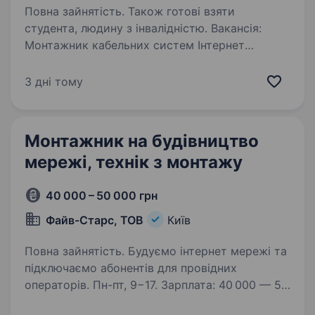
Повна зайнятість. Також готові взяти
студента, людину з інвалідністю. Вакансія:
Монтажник кабельних систем Інтернет
Компанія: ITKOM Місце роботи: [ Київ центр]
Основні обов’язки: Допомога фахівцю
3 дні тому
з обслуговування та будівництва кабельних
оптичних мереж ВОЛС. Підключення
абонентів…
Монтажник на будівництво
мережі, технік з монтажу
40 000 – 50 000 грн
Файв-Старс, ТОВ
Київ
Повна зайнятість. Будуємо інтернет мережі та
підключаємо абонентів для провідних
операторів. Пн-пт, 9−17. Зарплата: 40 000 — 50
000 грн. прокладання оптоволоконного