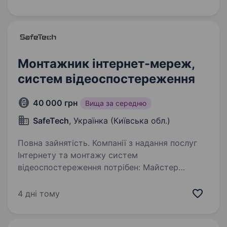
професійного та кар'єрного зростання;
стажування та навчання; …
Монтажник інтернет-мереж,
систем відеоспостереження
40 000 грн
Вища за середню
SafeTech
, Українка (Київська обл.)
Повна зайнятість. Компанії з надання послуг
Інтернету та монтажу систем
відеоспостереження потрібен: Майстер
з монтажу Інтернет-мереж та систем
відеоспостереження Вимоги: Вік: 18+ Права
4 дні тому
категорії «B» Досвід роботи з інструментом…