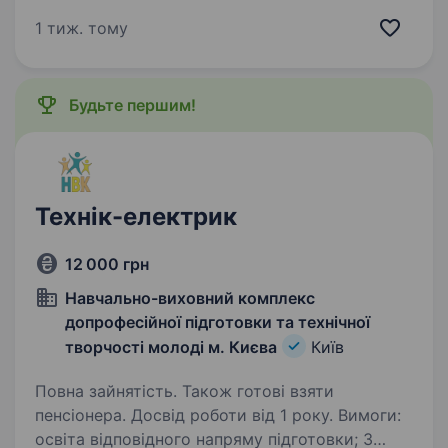
команди фахівців для роботи на об'єктах у м.
Києві та Київській області: Монтажників
1 тиж. тому
охоронно-пожежної сигналізації (ОПС);
Монтажників систем блискавкозахисту;
Монтажників…
Будьте першим!
Технік-електрик
12 000 грн
Навчально-виховний комплекс
допрофесійної підготовки та технічної
творчості молоді м. Києва
Київ
Повна зайнятість. Також готові взяти
пенсіонера. Досвід роботи від 1 року. Вимоги:
освіта відповідного напряму підготовки; 3