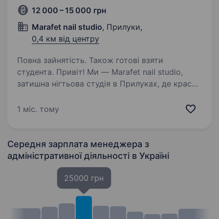
12 000 – 15 000 грн
Marafet nail studio
, Прилуки,
0,4 км від центру
Повна зайнятість. Також готові взяти
студента. Привіт! Ми — Marafet nail studio,
затишна нігтьова студія в Прилуках, де краса
та комфорт наших клієнтів — головний
пріоритет. Якщо тобі подобається працювати
1 міс. тому
з людьми, створювати приємну атмосферу і
хочеш розвиватися…
Середня зарплата менеджера з
адміністративної діяльності
в Україні
25000 грн