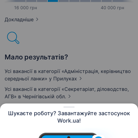
16 000 грн
40 000 грн
Докладніше
Мало результатів?
Усі вакансії в категорії «Адмiнiстрацiя, керівництво
середньої ланки»
у Прилуках
Усі вакансії в категорії «Секретаріат, діловодство,
АГВ»
в Чернігівській обл.
Шукаєте роботу? Завантажуйте застосунок
Work.ua!
Українська