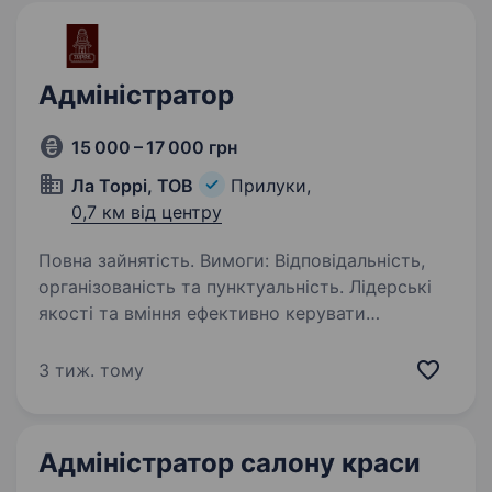
Адміністратор
15 000 – 17 000 грн
Ла Торрі, ТОВ
Прилуки,
0,7 км від центру
Повна зайнятість. Вимоги: Відповідальність,
організованість та пунктуальність. Лідерські
якості та вміння ефективно керувати
командою. Комунікабельність,
доброзичливість та стресостійкість. Вміння
3 тиж. тому
швидко приймати рішення та працювати…
Адміністратор салону краси