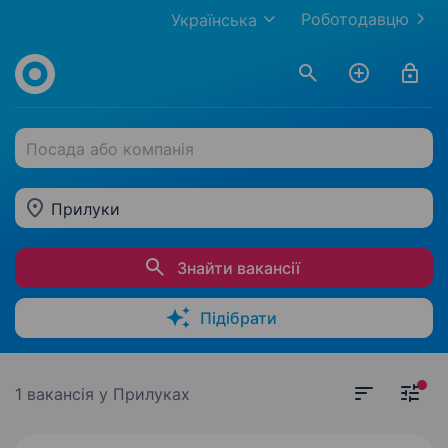
Роботодавцю
Українська
Посада або компанія
Прилуки
Знайти вакансії
Підібрати
1 вакансія
у Прилуках