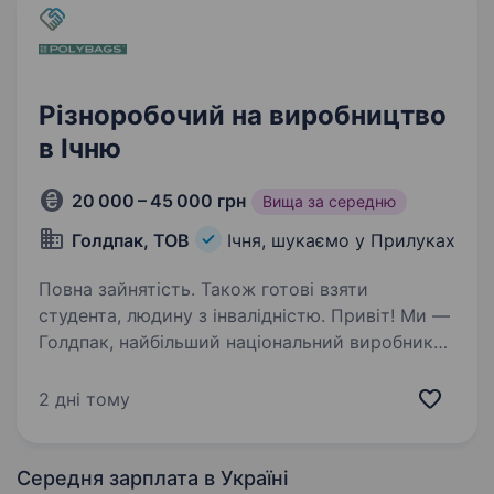
Різноробочий на виробництво
в Ічню
20 000 – 45 000 грн
Вища за середню
Голдпак, ТОВ
Ічня, шукаємо у Прилуках
Повна зайнятість. Також готові взяти
студента, людину з інвалідністю. Привіт! Ми —
Голдпак, найбільший національний виробник
поліпропіленової та поліетиленової продукції.
Запрошуємо до нашої команди оператора
2 дні тому
на виробництво у місті Ічня. Що на тебе чекає:
Робота на сучасному обладнанні,…
Середня зарплата
в Україні