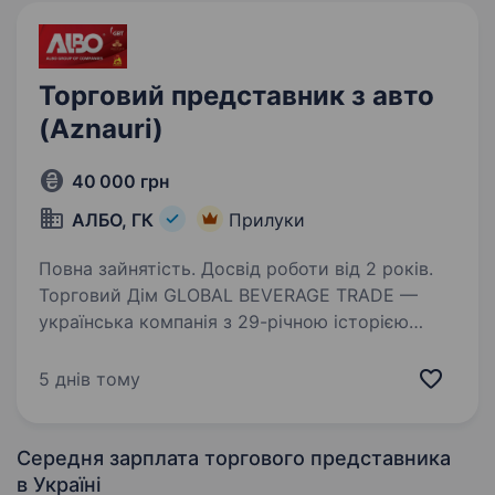
Торговий представник з авто
(Aznauri)
40 000 грн
АЛБО, ГК
Прилуки
Повна зайнятість. Досвід роботи від 2 років.
Торговий Дім GLOBAL BEVERAGE TRADE —
українська компанія з 29-річною історією
успіху та один із абсолютних лідерів
алкогольного ринку. Ми створили такі відомі
5 днів тому
та сильні бренди, як
«Aznauri»,«Sikvaruli»,»Black Roger»,«Label…
Середня зарплата торгового представника
в Україні