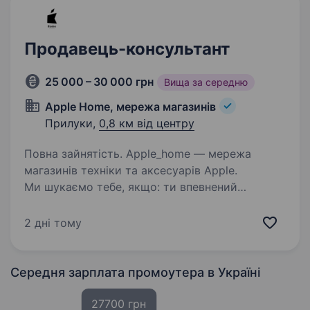
Продавець-консультант
25 000 – 30 000 грн
Вища за середню
Apple Home, мережа магазинів
Прилуки,
0,8 км від центру
Повна зайнятість. Apple_home — мережа
магазинів техніки та аксесуарів Apple.
Ми шукаємо тебе, якщо: ти впевнений
користувач iPhone, iPad або Mac і розумієшся
на продукції Apple; любиш спілкуватися
2 дні тому
з людьми і вмієш переконувати;…
Середня зарплата промоутера
в Україні
27700 грн