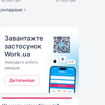
19 000 грн
51 000 грн
окладніше
Завантажте
застосунок
Work.ua
Знаходьте роботу
швидше.
Детальніше