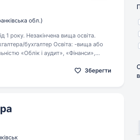
ранківська обл.)
д 1 року. Незакінчена вища освіта.
галтера/бухгалтер Освіта: -вища або
ьністю «Облік і аудит», «Фінанси»,
Зберегти
в
ера
ківськ