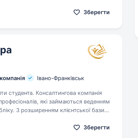
асливими! Зараз ми розширюємо
Зберегти
ера
 компанія
Івано-Франківськ
салтингова компанія
рофесіоналів, які займаються веденням
бліку. З розширенням клієнтської бази
проводиться регулярний найм спеціалістів. Переваги…
Зберегти