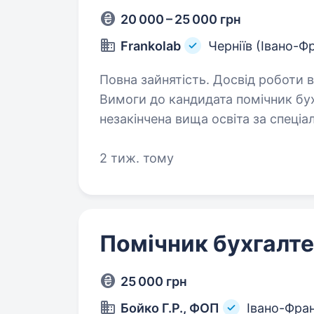
20 000 – 25 000 грн
Frankolab
Черніїв (Івано-Ф
Повна зайнятість. Досвід роботи ві
Вимоги до кандидата помічник бух
незакінчена вища освіта за спеціал
«Економіка». Досвід роботи: — від 6 місяців до 1 року, або (студент
останніх…
2 тиж. тому
Помічник бухгалт
25 000 грн
Бойко Г.Р., ФОП
Івано-Фран