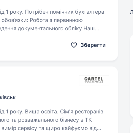
ічник бухгалтера
Д
бота з первинною
Має досвід роботи з первинною…
Зберегти
ківськ
 Вища освіта. Сім'я ресторанів
ого та розважального бізнесу в ТК
вимір сервісу та щиро кайфуємо від