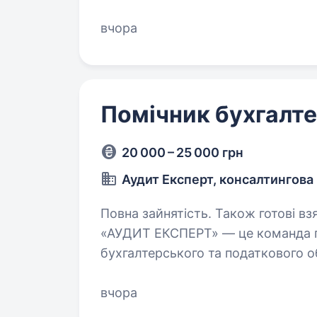
того, що робимо наших гостей щ
команду…
вчора
Помічник бухгалт
20 000 – 25 000 грн
Аудит Експерт, консалтингова
Повна зайнятість. Також готові взяти студента. Кон
«АУДИТ ЕКСПЕРТ» — це команда п
бухгалтерського та податкового о
вчора