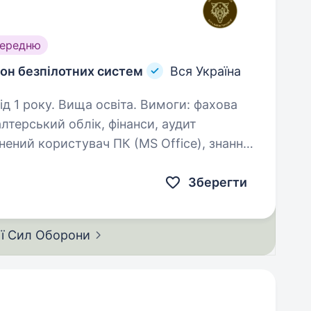
середню
он безпілотних систем
Вся Україна
. Вища освіта. Вимоги: фахова
лтерський облік, фінанси, аудит
системи «Клієнт Казначейства — Казначейство»; вільне…
Зберегти
ії Сил
Оборони