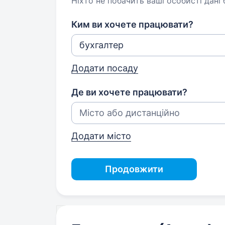
Ніхто не побачить ваші особисті дані
Ким ви хочете працювати?
Додати посаду
Де ви хочете працювати?
Додати місто
Продовжити