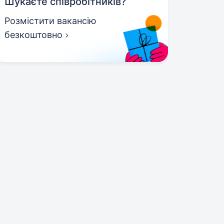
Шукаєте співробітників?
Розмістити вакансію
безкоштовно