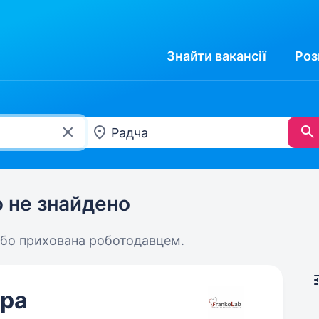
Знайти
вакансії
Роз
ю не знайдено
або прихована роботодавцем.
ера