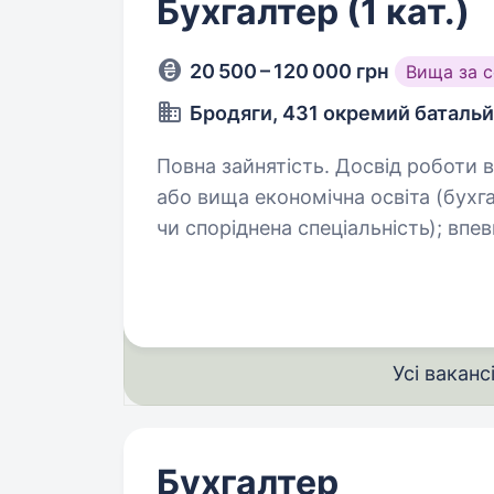
Бухгалтер (1 кат.)
20 500 – 120 000 грн
Вища за 
Бродяги, 431 окремий батальй
Повна зайнятість. Досвід роботи від 1 року
або вища економічна освіта (бухга
чи споріднена спеціальність); впевнений користувач ПК (MS Office), знання
Усі ваканс
Бухгалтер