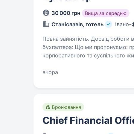
30 000 грн
Вища за середню
Станіславів, готель
Івано-
Повна зайнятість. Досвід роботи від 1 
бухгалтера: Що ми пропонуємо: приємна робоча атмосфера і різноманіття
корпоративного та суспільного життя гідна оплата праці о
працевлаштування ст
вчора
Бронювання
Chief Financial Offi