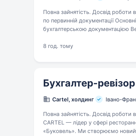
Повна зайнятість. Досвід роботи від 1 року. Потрібен пом
по первинній документації Основні обов’язки: Ро
бухгалтерською документацією Ведення документального обліку Наш
ідеальний кандидат: 
8 год. тому
Бухгалтер-ревізор
Cartel, холдинг
Івано-Фран
Повна зайнятість. Досвід роботи від 1 року.
CARTEL — лідер у сфері ресторанн
«Буковель». Ми створюємо новий 