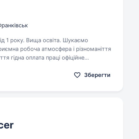
Франківськ
року. Вища освіта. Шукаємо
фіційне
имулювання професійного і кар'єрного…
Зберегти
cer