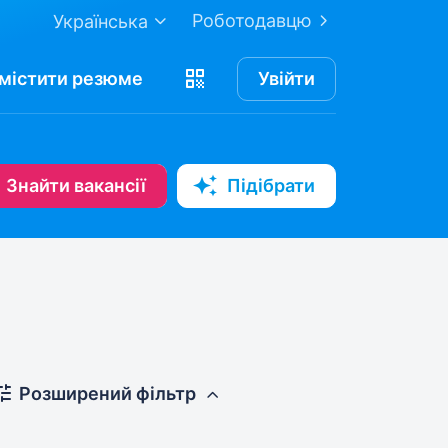
Роботодавцю
Українська
містити
резюме
Увійти
Знайти вакансії
Підібрати
Розширений фільтр