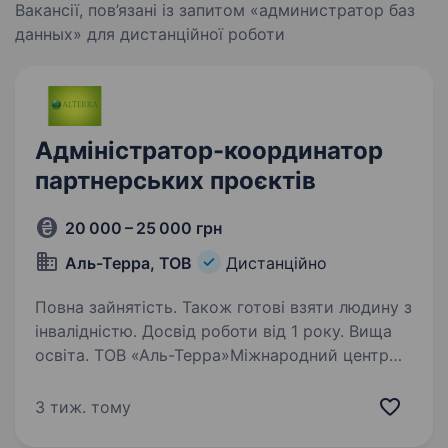
дозволяють створювати сучасні,…
Вакансії, пов’язані із запитом «администратор баз
данных» для дистанційної роботи
Адміністратор-координатор
партнерських проєктів
20 000 – 25 000 грн
Аль-Терра, ТОВ
Дистанційно
Повна зайнятість. Також готові взяти людину з
інвалідністю. Досвід роботи від 1 року. Вища
освіта. ТОВ «Аль-Терра»Міжнародний центр
бізнес-розвитку та підвищення кваліфікації
ALTERRA (майже 15 років на ринку, Україна,
3 тиж. тому
країни Європи та Азії). Ми реалізуємо