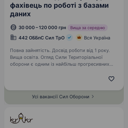
фахівець по роботі з базами
даних
30 000 – 120 000 грн
Вища за середню
442 ОББпС Сил ТрО
Вся Україна
Повна зайнятість. Досвід роботи від 1 року.
Вища освіта. Огляд Сили Територіальної
оборони є одним із найбільш прогресивних
родів військ ЗСУ. Для забезпечення роботи
підрозділів Сил ТрО нам потрібен Системний
адміністратор (фахівець по роботі з базами
даних). Шукаємо…
Усі вакансії Сил
Оборони