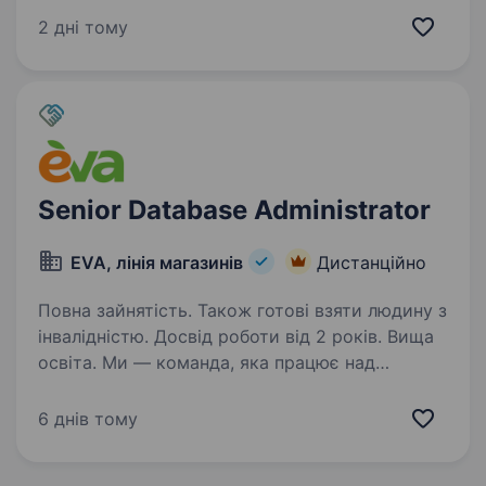
військових технологій від FPV-дронів і
2 дні тому
безпілотників-камікадзе до ракет та систем
штучного інтелекту для аеророзвідки,
шукаємо Розробника Odoo…
Senior Database Administrator
EVA, лінія магазинів
Дистанційно
Повна зайнятість. Також готові взяти людину з
інвалідністю. Досвід роботи від 2 років. Вища
освіта. Ми — команда, яка працює над
масштабними проектами у сфері рітейлу та e-
commerce. Наші рішення забезпечують
6 днів тому
стабільну роботу тисяч покупців щодня,
а технології, які ми використовуємо,