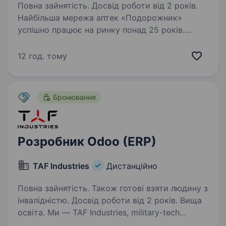
Повна зайнятість. Досвід роботи від 2 років.
Найбільша мережа аптек «Подорожник»
успішно працює на ринку понад 25 років.
Мережа охоплює 2300+ аптек і понад 12 000
працівників у всіх регіонах України. У зв’язку
12 год. тому
з розширенням команди в пошуках
Адміністратора…
Бронювання
Розробник Odoo (ERP)
TAF Industries
Дистанційно
Повна зайнятість. Також готові взяти людину з
інвалідністю. Досвід роботи від 2 років. Вища
освіта. Ми — TAF Industries, military-tech
компанія з виробництва та розробки