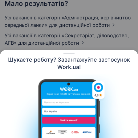
Мало результатів?
Усі вакансії в категорії «Адмiнiстрацiя, керівництво
середньої ланки»
для дистанційної роботи
Усі вакансії в категорії «Секретаріат, діловодство,
АГВ»
для дистанційної роботи
Шукаєте роботу? Завантажуйте застосунок
Work.ua!
Українська
Ресурси
Контакти
Про нас
Кар’єра
Новини Work.ua
Допомога
Умови використання