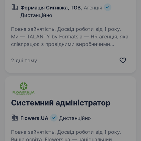
Формація Сигнівка, ТОВ
, Агенція
Дистанційно
Повна зайнятість. Досвід роботи від 1 року.
Ми — TALANTY by Formatsia — HR агенція, яка
співпрацює з провідними виробничими
компаніями України. Ми допомагаємо бізнесу
знаходити сильних фахівців та створювати
2 дні тому
команди, які розвивають сучасне
виробництво. Зараз…
Системний адміністратор
Flowers.UA
Дистанційно
Повна зайнятість. Досвід роботи від 1 року.
Вища освіта. Flowers.ua — національний