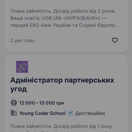
Повна зайнятість. Досвід роботи від 2 років.
Вища освіта. UGB (АБ «УКРГАЗБАНК») —
перший ЕКО-банк України та Східної Європи.
Ми — лідер «зеленого» фінансування в Україні,
і є системно важливим банком, що входить до
2 дні тому
п’ятірки найбільших банків країни за обсягом
активів.…
Адміністратор партнерських
угод
12 000 – 15 000 грн
Young Coder School
Дистанційно
Повна зайнятість. Досвід роботи від 1 року.