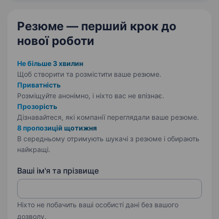
масштабні проєкти та виступаємо
прогресивним хабом для…
Резюме — перший крок
до
нової роботи
Не більше 3 хвилин
Щоб створити та розмістити ваше
резюме.
Приватність
Розміщуйте анонімно, і ніхто вас не впізнає.
Прозорість
Дізнавайтеся, які компанії переглядали ваше резюме.
8 пропозицій щотижня
В середньому отримують шукачі з резюме і обирають
найкращі.
Ваші ім'я та прізвище
Ніхто не побачить ваші особисті дані без вашого
дозволу.