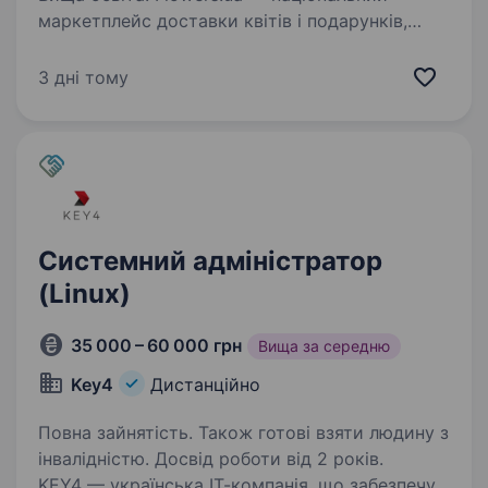
маркетплейс доставки квітів і подарунків,
який понад 20 років об'єднує партнерів
по всій Україні та світу Компанія активно
3 дні тому
розвиває власну IT-інфраструктуру та цифрові
сервіси, тому шукаємо…
Системний адміністратор
(Linux)
35 000 – 60 000 грн
Вища за середню
Key4
Дистанційно
Повна зайнятість. Також готові взяти людину з
інвалідністю. Досвід роботи від 2 років.
KEY4 — українська ІТ-компанія, що забезпечує