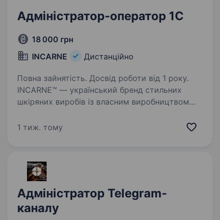
Адміністратор-оператор 1С
18 000 грн
INCARNE
Дистанційно
Повна зайнятість. Досвід роботи від 1 року.
INCARNE™ — український бренд стильних
шкіряних виробів із власним виробництвом
у Луцьку. Ми створюємо якісні, довговічні
аксесуари, які поєднують естетику,
1 тиж. тому
функціональність і комфорт у щоденному
використанні. Для…
Адміністратор Telegram-
каналу