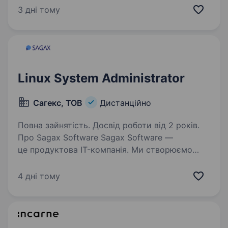
Компанії щоденно забезпечують у домівках
3 дні тому
українців світло та комфорт, а підприємства —
можливістю працювати…
Linux System Administrator
Сагекс, ТОВ
Дистанційно
Повна зайнятість. Досвід роботи від 2 років.
Про Sagax Software Sagax Software —
це продуктова IT-компанія. Ми створюємо
сучасні IT-рішення, які допомагають
вдосконалювати роботу ринку страхування, і
4 дні тому
прагнемо досягти найкращих результатів
разом з нашою командою,…