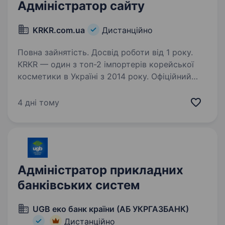
Адміністратор сайту
KRKR.com.ua
Дистанційно
Повна зайнятість. Досвід роботи від 1 року.
KRKR — один з топ-2 імпортерів корейської
косметики в Україні з 2014 року. Офіційний
імпортер та ексклюзивний дистриб’ютор 15
світових брендів: Dr.Ceuracle, Needly, Benton,
4 дні тому
Dr.FORHAIR, Medicube та інших. Понад 3000…
Адміністратор прикладних
банківських систем
UGB еко банк країни (АБ УКРГАЗБАНК)
Дистанційно