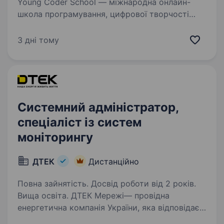
Young Coder School — міжнародна онлайн-
школа програмування, цифрової творчості
та математики для дітей від 5 до 15 років.
Ми працюємо з учнями з України, Європи,
3 дні тому
США та Канади та допомагаємо дітям
отримувати сучасні…
Системний адміністратор,
спеціаліст із систем
моніторингу
ДТЕК
Дистанційно
Повна зайнятість. Досвід роботи від 2 років.
Вища освіта. ДТЕК Мережі— провідна
енергетична компанія України, яка відповідає
за розподіл електроенергії. Співробітники