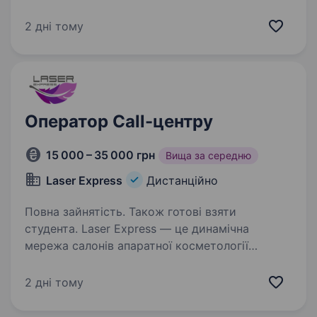
фахівця, який буде: брати участь у розвитку
проєкту; — координувати робочі процеси; —
2 дні тому
реалізовувати завдання спільно з командою…
Оператор Call-центру
15 000 – 35 000 грн
Вища за середню
Laser Express
Дистанційно
Повна зайнятість. Також готові взяти
студента. Laser Express — це динамічна
мережа салонів апаратної косметології
та лазерної епіляції, що активно
масштабується. У зв’язку з відкриттям нових
2 дні тому
локацій, ми шукаємо відповідальних
та комунікабельних фахівців, які…