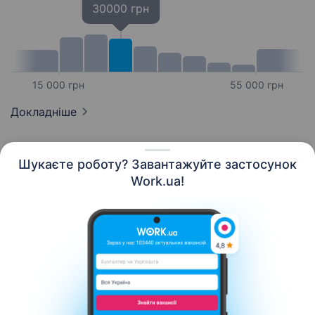
30000 грн
15 000 грн
55 000 грн
Докладніше
Шукаєте роботу? Завантажуйте застосунок
Work.ua!
Українська
Ресурси
Контакти
Про нас
Кар’єра