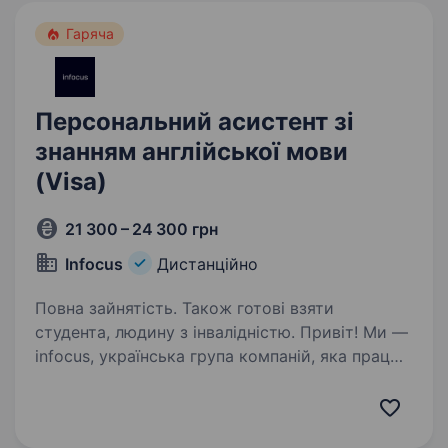
Гаряча
Персональний асистент зі
знанням англійської мови
(Visa)
21 300 – 24 300 грн
Infocus
Дистанційно
Повна зайнятість. Також готові взяти
студента, людину з інвалідністю. Привіт! Ми —
infocus, українська група компаній, яка працює
на 16 ринках Європи та Азії. Ми допомагаємо
бізнесам розвиватися в сферах клієнтського
сервісу, маркетингу та IT, а також створюємо