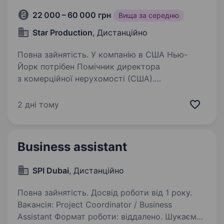
22 000 – 60 000 грн
Вища за середню
Star Production
, Дистанційно
Повна зайнятість. У компанію в США Нью-
Йорк потрібен Помічник директора
з комерційної нерухомості (США).
Ми займаємося пошуком комерційної
нерухомості в США, треба буде допомогати
2 дні тому
директору у сфері інвествування у комерційну
нерухомість…
Business assistant
SPI Dubai
, Дистанційно
Повна зайнятість. Досвід роботи від 1 року.
Вакансія: Project Coordinator / Business
Assistant Формат роботи: віддалено. Шукаємо