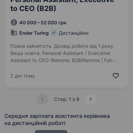
to CEO (B2B)
40 000 – 52 000 грн
Ender Turing
Дистанційно
Повна зайнятість. Досвід роботи від 1 року.
Вища освіта. Personal Assistant / Executive
Assistant to CEO (Remote, B2B)Remote | Full-
time | B2B | €800 — 1,000/month We’re looking
for someone who wants to become the CEO’s
2 дні тому
trusted right hand. This is not a people
management…
Стор. 1 з 9
Середня зарплата асистента керівника
на дистанційній роботі