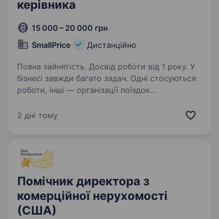
керівника
15 000 – 20 000 грн
SmallPrice
Дистанційно
Повна зайнятість. Досвід роботи від 1 року. У
бізнесі завжди багато задач. Одні стосуються
роботи, інші — організації поїздок
чи побутових процесів. Іноді вони
накопичуються швидше, ніж вистачає часу їх
2 дні тому
закривати. Саме тому ми шукаємо
персонального асистента —…
Помічник директора з
комерційної нерухомості
(США)