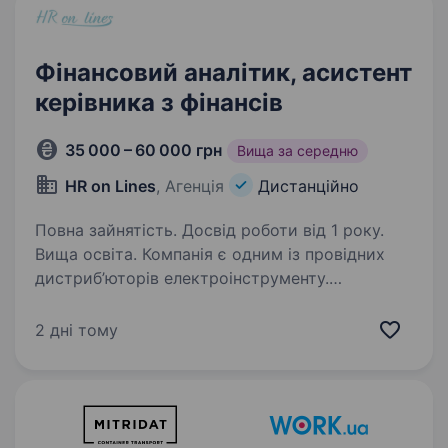
Фінансовий аналітик, асистент
керівника з фінансів
35 000 – 60 000 грн
Вища за середню
HR on Lines
, Агенція
Дистанційно
Повна зайнятість. Досвід роботи від 1 року.
Вища освіта. Компанія є одним із провідних
дистриб’юторів електроінструменту.
Запрошуємо на роботу Фінансового аналітика,
асистента керівника з фінансів. Мета нової
2 дні тому
посади: Створення та впровадження системи
фінансового обліку,…