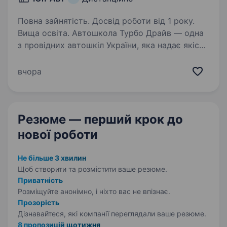
Повна зайнятість. Досвід роботи від 1 року.
Вища освіта. Автошкола Турбо Драйв — одна
з провідних автошкіл України, яка надає якісну
підготовку для отримання посвідчення водія.
Ми прагнемо зробити навчання комфортним,
вчора
ефективним та доступним для кожного.
Ми шукаємо енергійного…
Резюме — перший крок
до
нової роботи
Не більше 3 хвилин
Щоб створити та розмістити ваше
резюме.
Приватність
Розміщуйте анонімно, і ніхто вас не впізнає.
Прозорість
Дізнавайтеся, які компанії переглядали ваше резюме.
8 пропозицій щотижня