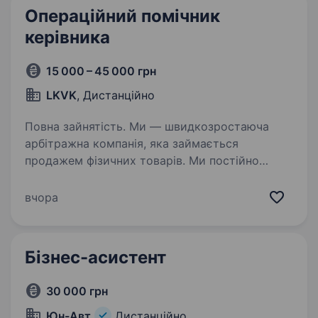
Операційний помічник
керівника
15 000 – 45 000 грн
LKVK
, Дистанційно
Повна зайнятість. Ми — швидкозростаюча
арбітражна компанія, яка займається
продажем фізичних товарів. Ми постійно
тестуємо нові продукти, аналізуємо ринок,
створюємо лендинги та масштабуємо успішні
вчора
зв’язки. Зараз ми шукаємо людину,…
Бізнес-асистент
30 000 грн
Юн-Авт
Дистанційно