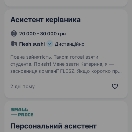
Асистент керівника
20 000 – 30 000 грн
Flesh sushi
Дистанційно
Повна зайнятість. Також готові взяти
студента. Привіт! Мене звати Катерина, я —
засновниця компанії FLESZ. Якщо коротко про
нас, то мисучасний бренд японської кухні,
яких прагне стати номером один на ринку
2 дні тому
завдяки якісному продукту, високому сервісу
та сильній…
Персональний асистент