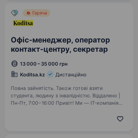
власні продукти.Ми…
Гаряча
Офіс-менеджер, оператор
контакт-центру, секретар
13 000 – 35 000 грн
Koditsa.kz
Дистанційно
Повна зайнятість. Також готові взяти
студента, людину з інвалідністю. Віддалено |
Пн-Пт, 7:00−16:00 Привіт! Ми — IT-компанія
з понад 10-річним досвідом. Допомагаємо
бізнесу впроваджувати та супроводжувати
облікові системи й шукаємо менеджера
по роботі з клієнтами та партнерами, яка…