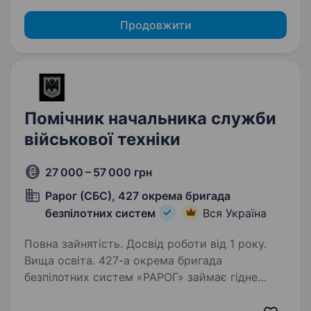
Продовжити
Помічник начальника служби
військової техніки
27 000 – 57 000 грн
Рарог (СБС), 427 окрема бригада
безпілотних систем
Вся Україна
Повна зайнятість. Досвід роботи від 1 року.
Вища освіта. 427-а окрема бригада
безпілотних систем «РАРОГ» займає гідне
місце серед всіх «літаючих» підрозділів
Збройних Сил України за кількістю знищеної