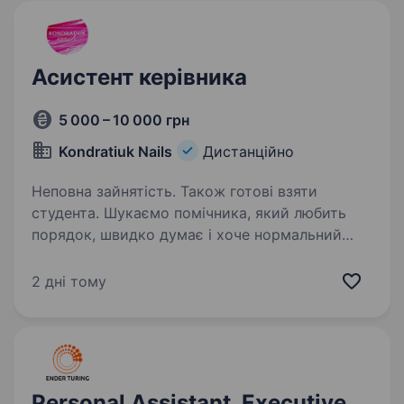
Асистент керівника
5 000 – 10 000 грн
Kondratiuk Nails
Дистанційно
Неповна зайнятість. Також готові взяти
студента. Шукаємо помічника, який любить
порядок, швидко думає і хоче нормальний
старт у бізнесі. Це не «офіс на 10 годин» і не
«просто переписки». Це віддалена робота
2 дні тому
з телефону на 3−5 год/день, де ти вчишся
на реальних…
Personal Assistant, Executive