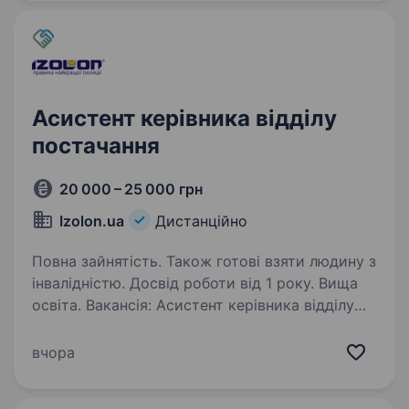
ключових проєктів…
Асистент керівника відділу
постачання
20 000 – 25 000 грн
Izolon.ua
Дистанційно
Повна зайнятість. Також готові взяти людину з
інвалідністю. Досвід роботи від 1 року. Вища
освіта. Вакансія: Асистент керівника відділу
постачання Компанія: Izolon.ua Місце роботи:
Віддалено Тип зайнятості: Повна зайнятість
вчора
Про компанію: Izolon.ua — провідний виробник
та постачальник матеріалів тепло-, гідро-…