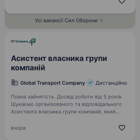
ворожої техніки та живої сили противника.
Бригада розвивається та створює…
Усі вакансії Сил
Оборони
Асистент власника групи
компаній
Global Transport Company
Дистанційно
Повна зайнятість. Досвід роботи від 5 років.
Шукаємо організованого та відповідального
Асистента власника групи компаній, який
стане надійною підтримкою у щоденних
робочих процесах, допоможе структурувати
вчора
завдання та контролювати виконання