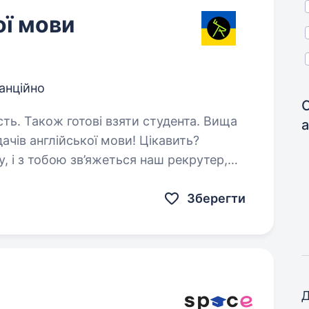
ої мови
анційно
сть. Також готові взяти студента. Вища
а
, і з тобою зв’яжеться наш рекрутер,
://forms.gle/XQM7ohVgoBF63xXi6 Ми —
Зберегти
Д