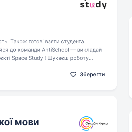
сть. Також готові взяти студента.
єкті Space Study ! Шукаєш роботу
ким графіком, дружньою командою
ту? Ми —…
Зберегти
кої мови