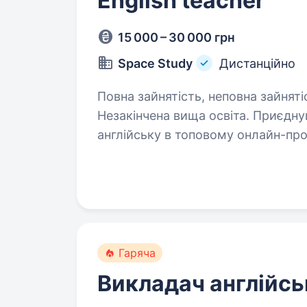
English teacher
15 000 – 30 000 грн
Space Study
Дистанційно
Повна зайнятість, неповна зайняті
Незакінчена вища освіта. Приєднуйся до команди AntiSchool — викладай
англійську в топовому онлайн-про
в передовій онлайн-школі з гнуч
та можливістю професійного рос
Гаряча
Викладач англійсь