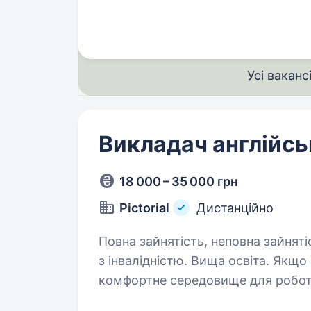
навчатися вік від 18 до 45 років …
Усі ваканс
Викладач англійсь
18 000 – 35 000 грн
Pictorial
Дистанційно
Повна зайнятість, неповна зайняті
з інвалідністю. Вища освіта. Якщо ви хочете стабільний заробіток і
комфортне середовище для роботи
Переваги роботи з Pictorial Працівники мають змогу самостійно визначати