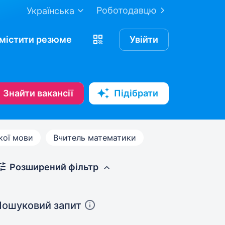
Роботодавцю
Українська
містити
резюме
Увійти
Знайти вакансії
Підібрати
кої мови
Вчитель математики
Розширений фільтр
Пошуковий запит