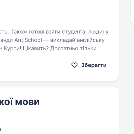
сть. Також готові взяти студента, людину
 Курси! Цікавить? Достатньо тільки
еться наш рекрутер, щоб розповісти всі
VgoBF63xXi6…
Зберегти
кої мови
о