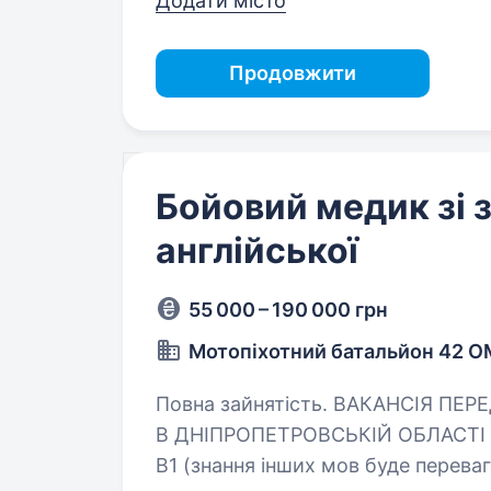
Додати місто
Продовжити
Бойовий медик зі 
англійської
55 000 – 190 000 грн
Мотопіхотний батальйон 42 
Повна зайнятість. ВАКАНСІЯ ПЕРЕДБАЧАЄ СЛУЖБУ
В ДНІПРОПЕТРОВСЬКІЙ ОБЛАСТІ Вимоги: знання англійської
B1 (знання інших мов буде перевагою) високий рівень мотивації та