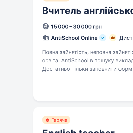
Вчитель англійськ
15 000 – 30 000 грн
AntiSchool Online
Дист
Повна зайнятість, неповна зайняті
освіта. AntiSchool в пошуку викладачів англійської мови! Цікавить?
Достатньо тільки заповнити форму
щоб розповісти всі деталі: https
одна з найпопулярніших…
Гаряча