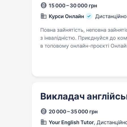
15 000 – 30 000 грн
Курси Онлайн
Дистанційно
Повна зайнятість, неповна зайняті
з інвалідністю. Приєднуйся до команди AntiSchool — викладай англійську
в топовому онлайн-проєкті Онлайн
заповнити форму, і з тобою зв’яж
деталі: https://forms.gle/XQM7oh
Викладач англійсь
20 000 – 35 000 грн
Your English Tutor
, Дистанційн