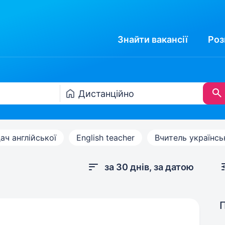
Знайти
вакансії
Роз
ач англійської
English teacher
Вчитель українсь
за 30 днів, за датою