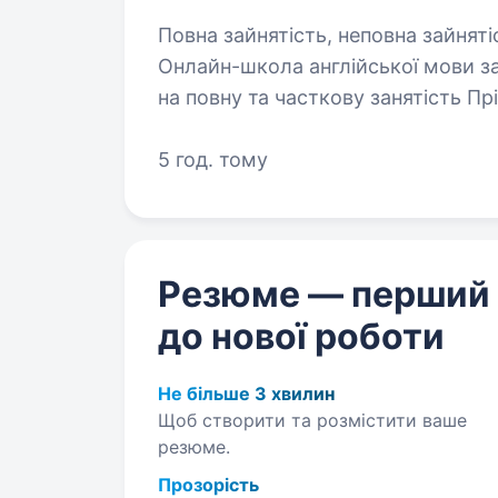
Повна зайнятість, неповна зайняті
Онлайн-школа англійської мови за
на повну та часткову занятість П
вимоги Рівень англійської мови мінімум B1+ Наявність стабільного
інтернету,…
5 год. тому
Резюме — перший
до нової роботи
Не більше 3 хвилин
Щоб створити та розмістити ваше
резюме.
Прозорість