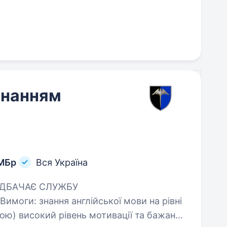
знанням
ОМБр
Вся Україна
 мови на рівні
 бажання