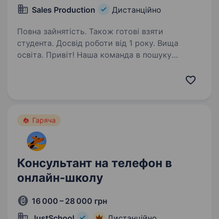
Sales Production
Дистанційно
Повна зайнятість. Також готові взяти
студента. Досвід роботи від 1 року. Вища
освіта. Привіт! Наша команда в пошуку
найкращих менеджерів з продажів на позицію
менеджера-діагноста. Якщо у тебе є досвід
в продажах, бажання розвиватись в цьому
напрямку, не боїшся працювати з високим
чеком та закривати…
Гаряча
Консультант на телефон в
онлайн-школу
16 000 – 28 000 грн
JustSchool
Дистанційно