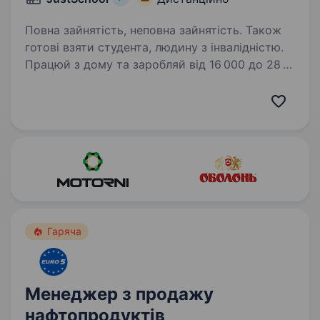
Повна зайнятість, неповна зайнятість. Також
готові взяти студента, людину з інвалідністю.
Працюй з дому та заробляй від 16 000 до 28
000 грн! Ми пропонуємо гнучкий графік,
стабільну зарплату та розвиток у дружній
команді. JustSchool — це онлайн-школа
нового покоління, яка робить якісну освіту
доступною…
Гаряча
Менеджер з продажу
нафтопродуктів