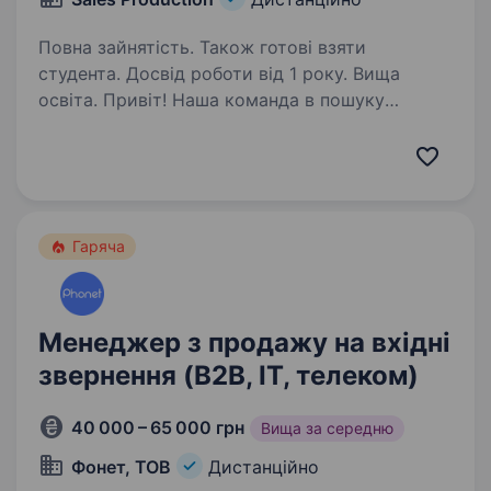
Повна зайнятість. Також готові взяти
студента. Досвід роботи від 1 року. Вища
освіта. Привіт! Наша команда в пошуку
сильних менеджерів з продажу, які хочуть
розвиватися у продажах, працювати
з якісними онлайн-проєктами та мати
стабільний дохід без стелі в заробітку. Якщо
ти вже маєш досвід у продажах,…
Гаряча
Менеджер з продажу на вхідні
звернення (B2B, IT, телеком)
40 000 – 65 000 грн
Вища за середню
Фонет, ТОВ
Дистанційно