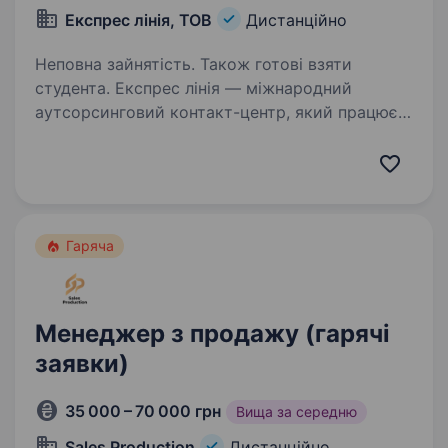
Експрес лінія, ТОВ
Дистанційно
Неповна зайнятість. Також готові взяти
студента. Експрес лінія — міжнародний
аутсорсинговий контакт-центр, який працює
на українському ринку з 2017 року та надає
клієнтам якісні послуги. Нам довіряють
компанії з різних сфер — від державних
до торговельних проєктів…
Гаряча
Менеджер з продажу (гарячі
заявки)
35 000 – 70 000 грн
Вища за середню
Sales Production
Дистанційно