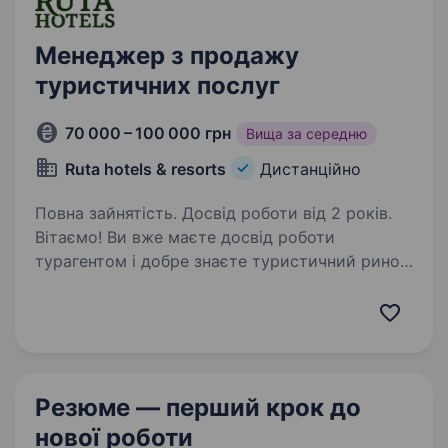
Менеджер з продажу
туристичних послуг
70 000 – 100 000 грн
Вища за середню
Ruta hotels & resorts
Дистанційно
Повна зайнятість. Досвід роботи від 2 років.
Вітаємо! Ви вже маєте досвід роботи
турагентом і добре знаєте туристичний ринок.
Але відчуваєте, що хочете заробляти більше,
працювати зі зрозумілим продуктом і
отримувати підтримку замість зайвої
бюрократії? Тоді…
Резюме — перший крок
до
нової роботи