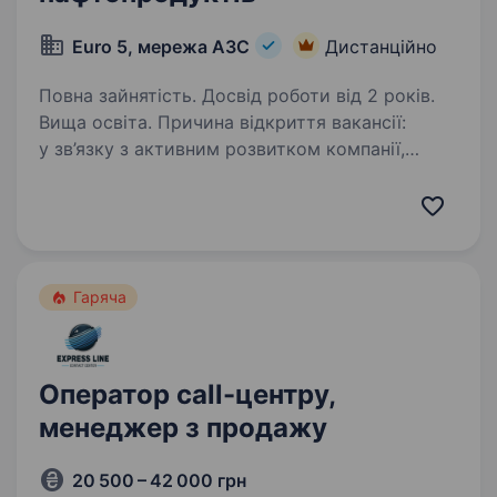
Euro 5, мережа АЗС
Дистанційно
Повна зайнятість. Досвід роботи від 2 років.
Вища освіта. Причина відкриття вакансії:
у зв’язку з активним розвитком компанії,
розширенням клієнтської бази та стратегічним
посиленням напряму реалізації
нафтопродуктів Мета посади: розвиток
та системне зростання напряму…
Гаряча
Оператор call-центру,
менеджер з продажу
20 500 – 42 000 грн