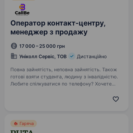
Оператор контакт-центру,
менеджер з продажу
17 000 – 25 000 грн
Уніколл Сервіс, ТОВ
Дистанційно
Повна зайнятість, неповна зайнятість. Також
готові взяти студента, людину з інвалідністю.
Любите спілкуватися по телефону? Хочете
працювати віддалено? Всеукраїнська компанія
«Уніколл Сервіс» пропонує Вам посаду
оператора call-центру. Чекаємо на резюме
кандидатів усіх вікових груп, від 18 років,
адже…
Гаряча