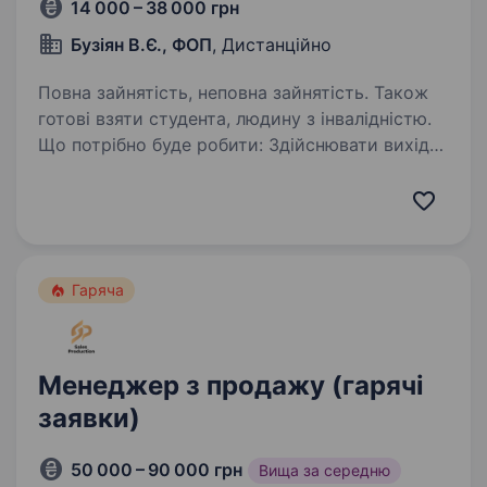
14 000 – 38 000 грн
Бузіян В.Є., ФОП
, Дистанційно
Повна зайнятість, неповна зайнятість. Також
готові взяти студента, людину з інвалідністю.
Що потрібно буде робити: Здійснювати вихідні
дзвінки по гарячій базі клієнтів (з сайту
Інтернет магазину), робити до продажі
до товару котрий вже замовили; 2.
Працювати із запереченнями та завершувати
дзвінки…
Гаряча
Менеджер з продажу (гарячі
заявки)
50 000 – 90 000 грн
Вища за середню