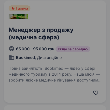
Гаряча
Менеджер з продажу
(медична сфера)
65 000 – 95 000 грн
Вища за середню
Bookimed
, Дистанційно
Повна зайнятість. Bookimed — лідер у сфері
медичного туризму з 2014 року. Наша місія —
зробити якісне медичне лікування доступним
для кожного, незалежно від країни
проживання. Сьогодні Bookimed — це: понад 1
500 клінік у більш…