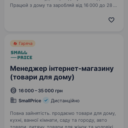
Працюй з дому та заробляй від 16 000 до 28
000 грн! Ми пропонуємо гнучкий графік,
стабільну зарплату та розвиток у дружній
команді. JustSchool — це онлайн-школа
нового покоління, яка робить якісну освіту
доступною…
Гаряча
Менеджер інтернет-магазину
(товари для дому)
16 000 – 35 000 грн
SmallPrice
Дистанційно
Повна зайнятість. продаємо товари для дому,
кухні, ванної кімнати, саду та городу, авто
товари, дитячу, товари для жінок та чоловіків,