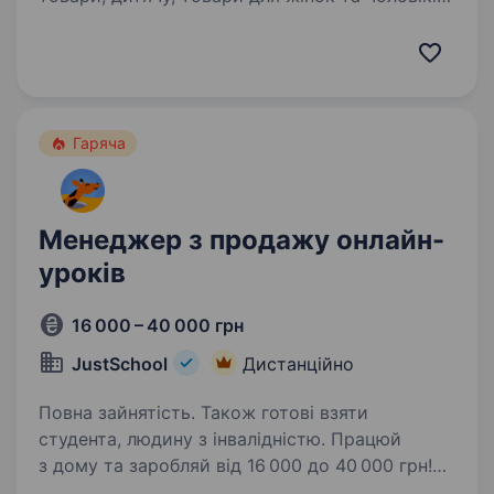
прикраси, дитячі товариРобота на ринок
України Пишіть в тг
@smallprice_hr_CallМи пропонуємо …
Гаряча
Менеджер з продажу онлайн-
уроків
16 000 – 40 000 грн
JustSchool
Дистанційно
Повна зайнятість. Також готові взяти
студента, людину з інвалідністю. Працюй
з дому та заробляй від 16 000 до 40 000 грн!
Ми пропонуємо гнучкий графік, стабільну