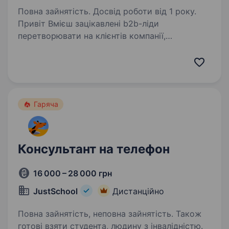
Повна зайнятість. Досвід роботи від 1 року.
Привіт Вмієш зацікавлені b2b-ліди
перетворювати на клієнтів компанії,
а не просто «розмовляти»? Тоді чекаємо тебе
в Phonet — телефонії для збільшення продажів.
Маємо більше 15000 користувачів, серед
наших клієнтів…
Гаряча
Консультант на телефон
16 000 – 28 000 грн
JustSchool
Дистанційно
Повна зайнятість, неповна зайнятість. Також
готові взяти студента, людину з інвалідністю.