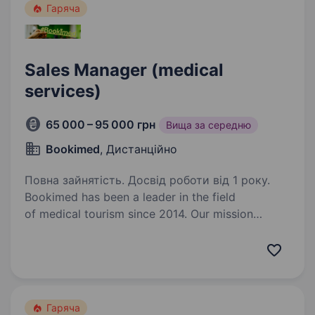
Гаряча
Sales Manager (medical
services)
65 000 – 95 000 грн
Вища за середню
Bookimed
, Дистанційно
Повна зайнятість. Досвід роботи від 1 року.
Bookimed has been a leader in the field
of medical tourism since 2014. Our mission
is to make high-quality medical treatment
accessible to everyone, regardless of their
country of residence. Today, Bookimed is:…
Гаряча