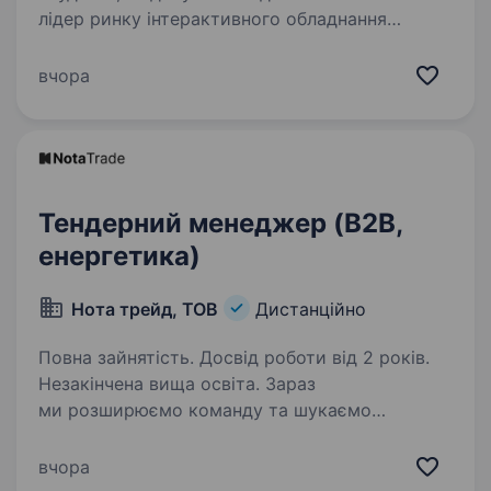
лідер ринку інтерактивного обладнання
в Україні (Intboard.ua) Ми не просто
створюємо технологічні продукти, ми задаємо
вчора
тренди! Наші рішення вже діджиталізують
більшість українських шкіл
та трансформують…
Тендерний менеджер (B2B,
енергетика)
Нота трейд, ТОВ
Дистанційно
Повна зайнятість. Досвід роботи від 2 років.
Незакінчена вища освіта. Зараз
ми розширюємо команду та шукаємо
тендерного менеджера, який хоче працювати
з масштабними закупівлями, впливати
вчора
на результати компанії та розвиватися разом