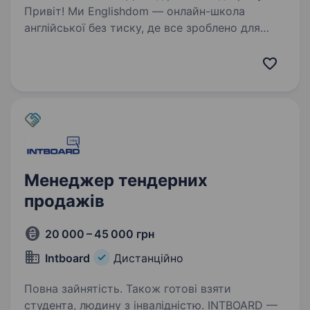
Привіт! Ми Englishdom — онлайн-школа
англійської без тиску, де все зроблено для
комфорту студента: зручна платформа,
гнучкий формат навчання: (індивідуальне або
групове), швидкий підбір викладача та
підтримка на кожному…
Менеджер тендерних
продажів
20 000 – 45 000 грн
Intboard
Дистанційно
Повна зайнятість. Також готові взяти
студента, людину з інвалідністю. INTBOARD —