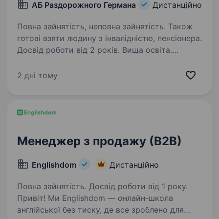
АБ Раздорожного Германа
Дистанційно
Повна зайнятість, неповна зайнятість. Також
готові взяти людину з інвалідністю, пенсіонера.
Досвід роботи від 2 років. Вища освіта.
Вимоги: Досвід роботи в сфері публічних
закупівель зі сторони замовника та зі сторони
2 дні тому
учасника. Знання нормативно-правових актів
в галузі публічних закупівель, відслідковування
змін. Досвід складення тендерних…
Менеджер з продажу (В2В)
Englishdom
Дистанційно
Повна зайнятість. Досвід роботи від 1 року.
Привіт! Ми Englishdom — онлайн-школа
англійської без тиску, де все зроблено для