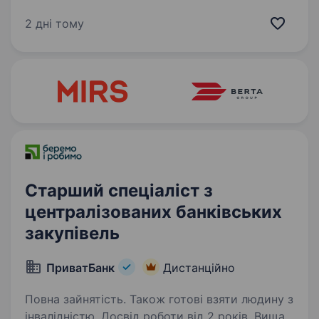
комфорту студента: зручна платформа,
гнучкий формат навчання: (індивідуальне або
2 дні тому
групове), швидкий підбір викладача та
підтримка на кожному…
Старший спеціаліст з
централізованих банківських
закупівель
ПриватБанк
Дистанційно
Повна зайнятість. Також готові взяти людину з
інвалідністю. Досвід роботи від 2 років. Вища