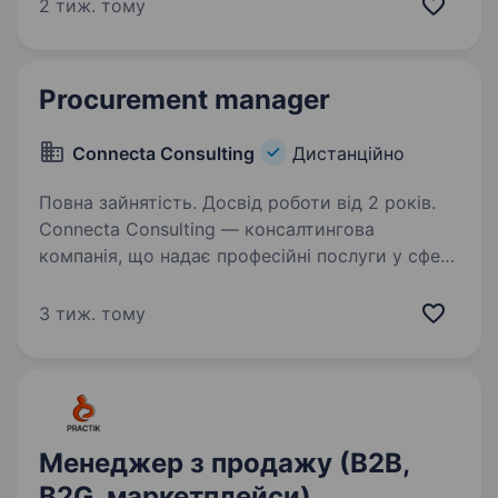
запрошує приєднатися до команди
2 тиж. тому
Спеціаліста/ку з закупівель. Про проєкт: JOFU
(«Об'єднуючи зусилля задля…
Procurement manager
Connecta Consulting
Дистанційно
Повна зайнятість. Досвід роботи від 2 років.
Connecta Consulting — консалтингова
компанія, що надає професійні послуги у сфері
розробки та підготовки тендерних пропозицій,
супроводу клієнтів у тендерних процедурах,
3 тиж. тому
а також стратегічного консалтингу.
Ми допомагаємо…
Менеджер з продажу (В2В,
В2G, маркетплейси)