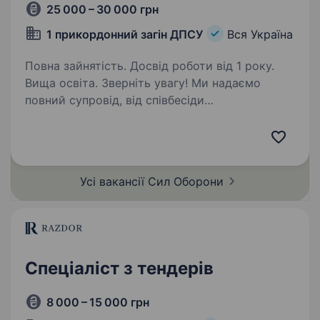
25 000 – 30 000 грн
1 прикордонний загін ДПСУ
Вся Україна
Повна зайнятість. Досвід роботи від 1 року.
Вища освіта. Зверніть увагу! Ми надаємо
повний супровід, від співбесіди
(за необхідністю — виїжджаємо до кандидата)
до прибуття у частину. Переведення чинних
військовослужбовців НЕ передбачено.
ПОСАДА НЕ ПЕРЕДБАЧАЄ УЧАСТЬ
Усі вакансії Сил
Оборони
У БОЙОВИХ…
Спеціаліст з тендерів
8 000 – 15 000 грн