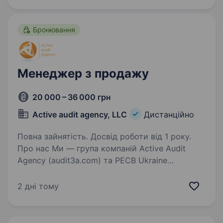
із нами. Чому варто приєднатися до Nota
Trade? Робота…
Бронювання
Менеджер з продажу
20 000 – 36 000 грн
Active audit agency, LLC
Дистанційно
Повна зайнятість. Досвід роботи від 1 року.
Про нас Ми — група компаній Active Audit
Agency (audit3a.com) та PECB Ukraine
(pecb.com.ua). На ринку кібербезпеки з 2009
року. Робимо п’ять речей: Продаємо
2 дні тому
програмне забезпечення. Консультуємо з
кібербезпеки…