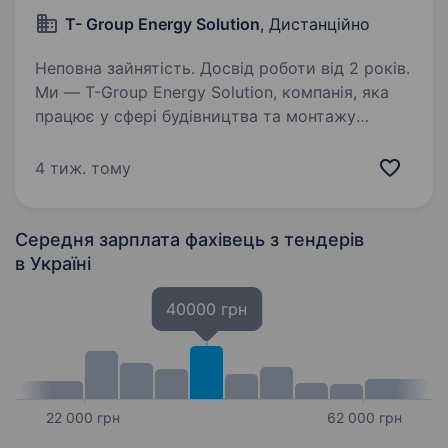
T- Group Energy Solution
, Дистанційно
Неповна зайнятість. Досвід роботи від 2 років.
Ми — T-Group Energy Solution, компанія, яка
працює у сфері будівництва та монтажу
енергетичних об'єктів «під ключ», а також
надає широкий спектр інженерних,
4 тиж. тому
логістичних та спеціалізованих послуг.
Ми шукаємо менеджера…
Середня зарплата фахівець з тендерів
в Україні
40000 грн
22 000 грн
62 000 грн