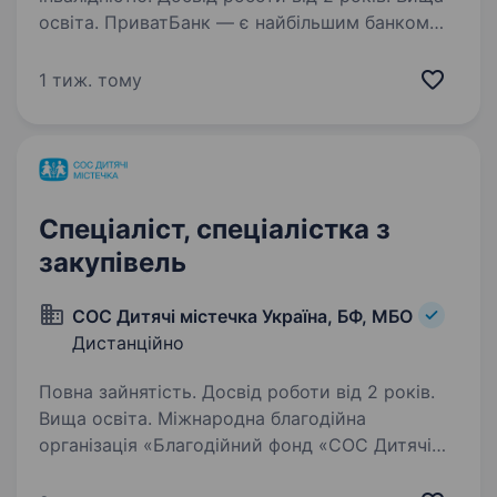
освіта. ПриватБанк — є найбільшим банком
України та одним з найбільш інноваційних
банків світу. Займає лідуючі позиції за всіма
1 тиж. тому
фінансовими показниками в галузі та складає
близько чверті всієї банківської системи
країни…
Спеціаліст, спеціалістка з
закупівель
СОС Дитячі містечка Україна, БФ, МБО
Дистанційно
Повна зайнятість. Досвід роботи від 2 років.
Вища освіта. Міжнародна благодійна
організація «Благодійний фонд «СОС Дитячі
Містечка» у зв’язку з розширенням діяльності,