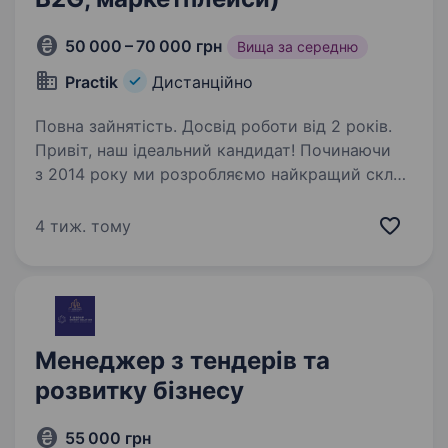
50 000 – 70 000 грн
Вища за середню
Practik
Дистанційно
Повна зайнятість. Досвід роботи від 2 років.
Привіт, наш ідеальний кандидат! Починаючи
з 2014 року ми розробляємо найкращий склад
корисної їжі для улюбленців, доступної
кожному. Постійно розвиваємось
4 тиж. тому
та досягаємо нових вершин і зараз шукаємо
сильного менеджера,…
Менеджер з тендерів та
розвитку бізнесу
55 000 грн