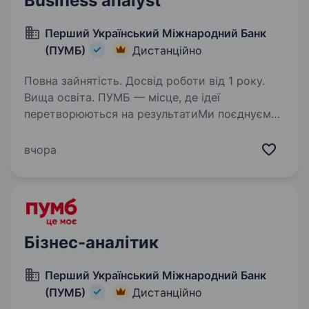
Business analyst
Перший Український Міжнародний Банк
(ПУМБ)
Дистанційно
Повна зайнятість. Досвід роботи від 1 року.
Вища освіта. ПУМБ — місце, де ідеї
перетворюються на результатиМи поєднуємо
інновації, командну роботу та високі
стандарти обслуговування клієнтів. Кожен
вчора
день ми прагнемо вдосконалювати продукти
та процеси, підтримуємо професійний…
Бізнес-аналітик
Перший Український Міжнародний Банк
(ПУМБ)
Дистанційно