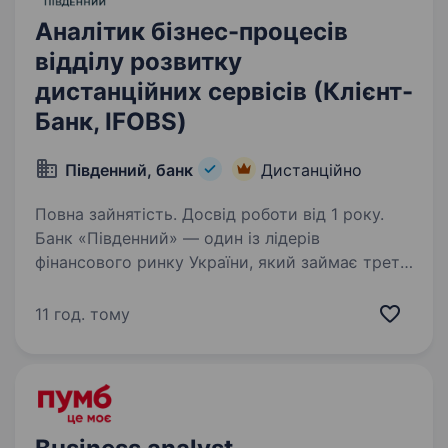
Аналітик бізнес-процесів
відділу розвитку
дистанційних сервісів (Клієнт-
Банк, IFOBS)
Південний, банк
Дистанційно
Повна зайнятість. Досвід роботи від 1 року.
Банк «Південний» — один із лідерів
фінансового ринку України, який займає третє
місце у групі українських банків із приватним
капіталом за розміром активів. Вже 30 років
11 год. тому
«Південний» є надійним фінансовим
партнером…