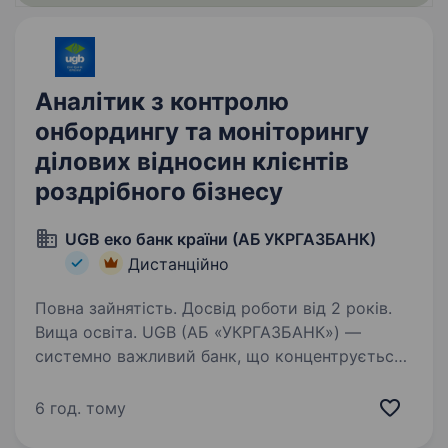
Аналітик з контролю
онбордингу та моніторингу
ділових відносин клієнтів
роздрібного бізнесу
UGB еко банк країни (АБ УКРГАЗБАНК)
Дистанційно
Повна зайнятість. Досвід роботи від 2 років.
Вища освіта. UGB (АБ «УКРГАЗБАНК») —
системно важливий банк, що концентрується
на фінансуванні сталого розвитку та входить
до п’ятірки найбільших банків країни
6 год. тому
за обсягом активів. Має стратегічне значення