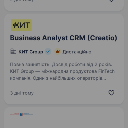
фінансовими показниками в галузі та складає
близько чверті всієї банківської системи
країни.…
Business Analyst CRM (Creatio)
КИТ Group
Дистанційно
Повна зайнятість. Досвід роботи від 2 років.
КИТ Group — міжнародна продуктова FinTech
компанія. Один з найбільших операторів
фінансових послуг на ринку України.
Ми працюємо в 20+ обласних центрах України,
3 дні тому
а також за її межами, відкрито більше 100
відділень…