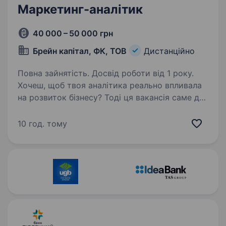
партнером…
Маркетинг-аналітик
40 000 – 50 000 грн
Брейн капітал, ФК, ТОВ
Дистанційно
Повна зайнятість. Досвід роботи від 1 року.
Хочеш, щоб твоя аналітика реально впливала
на розвиток бізнесу? Тоді ця вакансія саме для
тебе. ТОВ «Брейн Капітал» — сучасна
фінансова компанія, яка успішно працює
10 год. тому
на ринку мікрокредитування по всій Україні.
Нам…