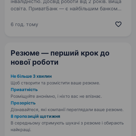
інвалідністю. Досвід роботи від 2 років. Вища
освіта. ПриватБанк — є найбільшим банком
України та одним з найбільш інноваційних
банків світу. Займає лідуючі позиції за всіма
6 год. тому
фінансовими показниками в галузі та складає
близько чверті всієї банківської системи
країни…
Резюме — перший крок
до
нової роботи
Не більше 3 хвилин
Щоб створити та розмістити ваше
резюме.
Приватність
Розміщуйте анонімно, і ніхто вас не впізнає.
Прозорість
Дізнавайтеся, які компанії переглядали ваше резюме.
8 пропозицій щотижня
В середньому отримують шукачі з резюме і обирають
найкращі.