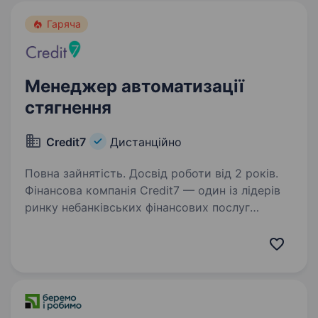
Гаряча
Менеджер автоматизації
стягнення
Credit7
Дистанційно
Повна зайнятість. Досвід роботи від 2 років.
Фінансова компанія Credit7 — один із лідерів
ринку небанківських фінансових послуг
в Україні та частина міжнародної фінансової
групи. З 2019 року ми успішно працюємо
на ринку, надаючи якісні та зручні фінансові…