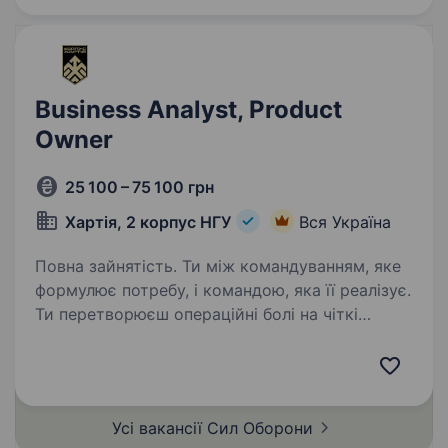
Business Analyst, Product
Owner
25 100 – 75 100 грн
Хартія, 2 корпус НГУ
Вся Україна
Повна зайнятість. Ти між командуванням, яке
формулює потребу, і командою, яка її реалізує.
Ти перетворюєш операційні болі на чіткі
вимоги — і стежиш, щоб рішення справді
вирішувало проблему. Що робитимеш:
Визначати потреби у даних,…
Усі вакансії Сил
Оборони