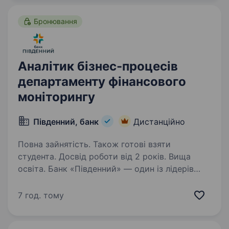
для української економіки,…
Бронювання
Аналітик бізнес-процесів
департаменту фінансового
моніторингу
Південний, банк
Дистанційно
Повна зайнятість. Також готові взяти
студента. Досвід роботи від 2 років. Вища
освіта. Банк «Південний» — один із лідерів
фінансового ринку України, який займає третє
місце у групі українських банків із приватним
7 год. тому
капіталом за розміром активів. Вже 32 роки
«Південний» є надійним фінансовим