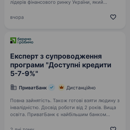
лідерів фінансового ринку України, який
займає третє місце у групі українських банків
із приватним капіталом за розміром активів.
вчора
Вже 32 роки «Південний» є надійним
фінансовим партнером…
Експерт з супроводження
програми "Доступні кредити
5-7-9%"
ПриватБанк
Дистанційно
Повна зайнятість. Також готові взяти людину з
інвалідністю. Досвід роботи від 2 років. Вища
освіта. ПриватБанк є найбільшим банком
України та одним з найбільш інноваційних
банків світу. Займає лідуючі позиції за всіма
2 дні тому