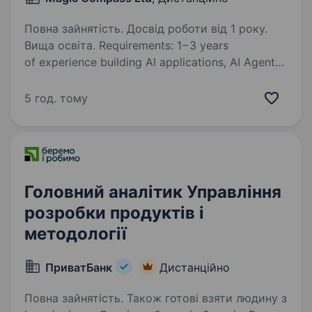
Повна зайнятість. Досвід роботи від 1 року.
Вища освіта. Requirements: 1−3 years
of experience building AI applications, AI Agents,
or workflow automation solutions. Hands-on
experience with leading AI models such
5 год. тому
as OpenAI (GPT), Openclaw, Claude, Gemini,
DeepSeek,…
Головний аналітик Управління
розробки продуктів і
методології
ПриватБанк
Дистанційно
Повна зайнятість. Також готові взяти людину з