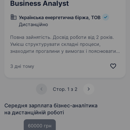
Business Analyst
Українська енергетична біржа, ТОВ
Дистанційно
Повна зайнятість. Досвід роботи від 2 років.
Умієш структурувати складні процеси,
знаходити прогалини у вимогах і пояснювати
команді, що саме та навіщо потрібно
реалізувати? Шукаємо Business Analyst
3 дні тому
до продуктової IT-команди Української
енергетичної біржі…
Стор. 1 з 2
Середня зарплата бізнес-аналітика
на дистанційній роботі
60000 грн