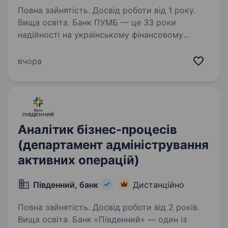
Повна зайнятість. Досвід роботи від 1 року.
Вища освіта. Банк ПУМБ — це 33 роки
надійності на українському фінансовому
ринку, високоякісні послуги, сервіс,
що постійно вдосконалюється, та
вчора
індивідуальний підхід. ПУМБ входить
до ТОП-5 найбільших банків України
за версією…
Аналітик бізнес-процесів
(департамент адміністрування
активних операцій)
Південний, банк
Дистанційно
Повна зайнятість. Досвід роботи від 2 років.
Вища освіта. Банк «Південний» — один із