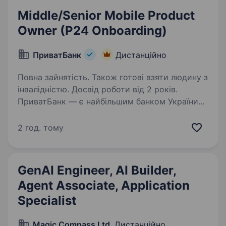
Middle/Senior Mobile Product
Owner (P24 Оnboarding)
ПриватБанк
Дистанційно
Повна зайнятість. Також готові взяти людину з
інвалідністю. Досвід роботи від 2 років.
ПриватБанк — є найбільшим банком України
та одним з найбільш інноваційних банків світу.
Займає лідуючі позиції за всіма фінансовими
2 год. тому
показниками в галузі та складає близько
чверті всієї банківської системи країни…
GenAI Engineer, AI Builder,
Agent Associate, Application
Specialist
Magic Compass Ltd
, Дистанційно