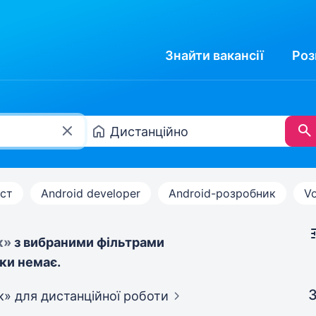
Знайти
вакансії
Роз
іст
Android developer
Android-розробник
Vo
к»
з вибраними фільтрами
ки немає.
З
ик»
для дистанційної роботи