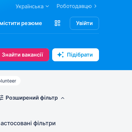
Роботодавцю
Українська
містити
резюме
Увійти
Знайти вакансії
Підібрати
lunteer
Розширений фільтр
астосовані фільтри