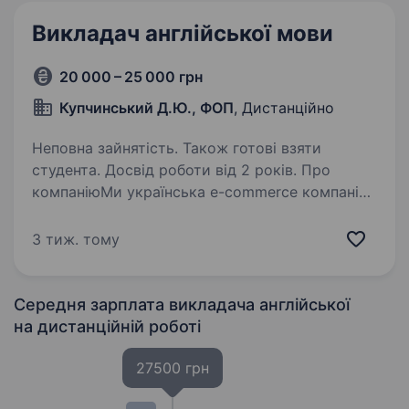
Викладач англійської мови
20 000 – 25 000 грн
Купчинський Д.Ю., ФОП
, Дистанційно
Неповна зайнятість. Також готові взяти
студента. Досвід роботи від 2 років. Про
компаніюМи українська e-commerce компанія,
яка вже понад 5 років успішно працює у сфері
онлайн-продажів. Щодня ми розвиваємо
3 тиж. тому
власні інтернет-проєкти, вдосконалюємо
сайти, розширюємо асортимент продукції
та працюємо…
Середня зарплата викладача англійської
на дистанційній роботі
27500 грн