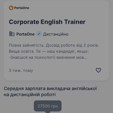
Corporate English Trainer
PortaOne
Дистанційно
Повна зайнятість. Досвід роботи від 2 років.
Вища освіта. Ти — наш кандидат, якщо:
-Знаєшся на психології вивчення мов
та втілюєш ці знання на уроках. -Вільно
дискутуєш на будь-які теми: від філософії
3 тиж. тому
до сучасних технологій. -Маєш досвід 3+
років викладання для дорослих…
Середня зарплата викладача англійської
на дистанційній роботі
27500 грн