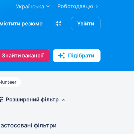
Роботодавцю
Українська
містити
резюме
Увійти
Знайти вакансії
Підібрати
lunteer
Розширений фільтр
астосовані фільтри