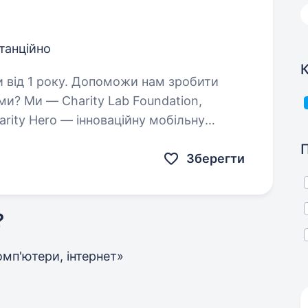
танційно
К
оможи нам зробити
rity Hero — інноваційну мобільну
благодійності. Ми об'єднуємо…
Зберегти
?
 комп'ютери, інтернет»