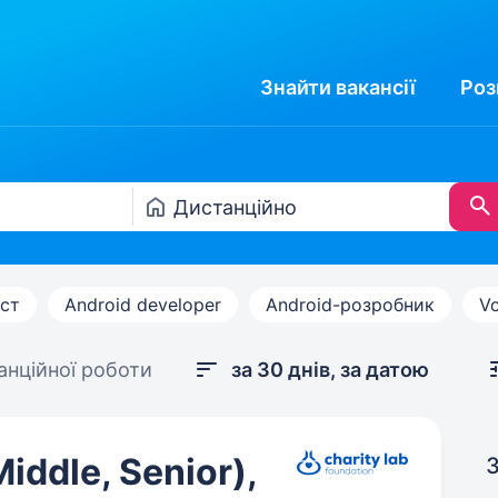
Знайти
вакансії
Роз
іст
Android developer
Android-розробник
Vo
анційної роботи
за 30 днів, за датою
Middle, Senior),
З