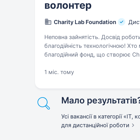
волонтер
Charity Lab Foundation
Дис
Неповна зайнятість. Досвід роботи від 1 року. Доп
благодійність технологічною! Хто ми? Ми — Charity Lab Foundation,
благодійний фонд, що створює Cha
платформу, яка змінює підхід до 
1 міс. тому
Мало результатів
Усі вакансії в категорії «IT,
для дистанційної роботи